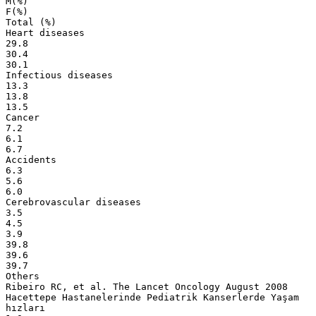
M(%)
F(%)
Total (%)
Heart diseases
29.8
30.4
30.1
Infectious diseases
13.3
13.8
13.5
Cancer
7.2
6.1
6.7
Accidents
6.3
5.6
6.0
Cerebrovascular diseases
3.5
4.5
3.9
39.8
39.6
39.7
Others
Ribeiro RC, et al. The Lancet Oncology August 2008
Hacettepe Hastanelerinde Pediatrik Kanserlerde Yaşam
hızları