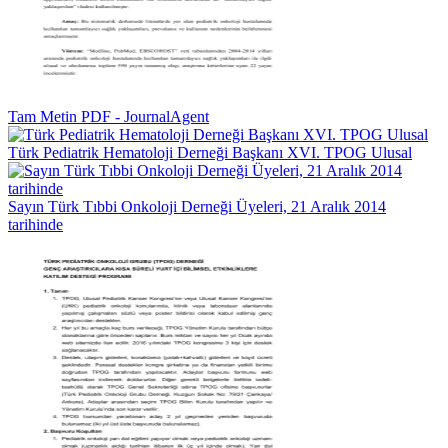
Tam Metin PDF - JournalAgent
Türk Pediatrik Hematoloji Derneği Başkanı XVI. TPOG Ulusal
Sayın Türk Tıbbi Onkoloji Derneği Üyeleri, 21 Aralık 2014
tarihinde