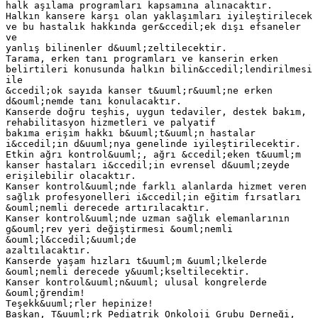
halk aşılama programları kapsamına alınacaktır.
Halkın kansere karşı olan yaklaşımları iyileştirilecek
ve bu hastalık hakkında ger&ccedil;ek dışı efsaneler
ve
yanlış bilinenler d&uuml;zeltilecektir.
Tarama, erken tanı programları ve kanserin erken
belirtileri konusunda halkın bilin&ccedil;lendirilmesi
ile
&ccedil;ok sayıda kanser t&uuml;r&uuml;ne erken
d&ouml;nemde tanı konulacaktır.
Kanserde doğru teşhis, uygun tedaviler, destek bakım,
rehabilitasyon hizmetleri ve palyatif
bakıma erişim hakkı b&uuml;t&uuml;n hastalar
i&ccedil;in d&uuml;nya genelinde iyileştirilecektir.
Etkin ağrı kontrol&uuml;, ağrı &ccedil;eken t&uuml;m
kanser hastaları i&ccedil;in evrensel d&uuml;zeyde
erişilebilir olacaktır.
Kanser kontrol&uuml;nde farklı alanlarda hizmet veren
sağlık profesyonelleri i&ccedil;in eğitim fırsatları
&ouml;nemli derecede artırılacaktır.
Kanser kontrol&uuml;nde uzman sağlık elemanlarının
g&ouml;rev yeri değiştirmesi &ouml;nemli
&ouml;l&ccedil;&uuml;de
azaltılacaktır.
Kanserde yaşam hızları t&uuml;m &uuml;lkelerde
&ouml;nemli derecede y&uuml;kseltilecektir.
Kanser kontrol&uuml;n&uuml; ulusal kongrelerde
&ouml;ğrendim!
Teşekk&uuml;rler hepinize!
Başkan, T&uuml;rk Pediatrik Onkoloji Grubu Derneği,