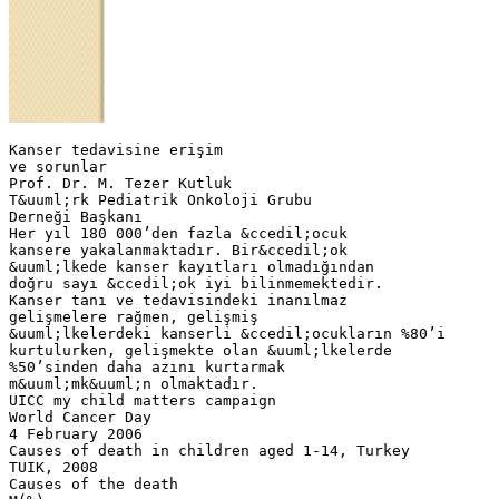
Kanser tedavisine erişim
ve sorunlar
Prof. Dr. M. Tezer Kutluk
T&uuml;rk Pediatrik Onkoloji Grubu
Derneği Başkanı
Her yıl 180 000’den fazla &ccedil;ocuk
kansere yakalanmaktadır. Bir&ccedil;ok
&uuml;lkede kanser kayıtları olmadığından
doğru sayı &ccedil;ok iyi bilinmemektedir.
Kanser tanı ve tedavisindeki inanılmaz
gelişmelere rağmen, gelişmiş
&uuml;lkelerdeki kanserli &ccedil;ocukların %80’i
kurtulurken, gelişmekte olan &uuml;lkelerde
%50’sinden daha azını kurtarmak
m&uuml;mk&uuml;n olmaktadır.
UICC my child matters campaign
World Cancer Day
4 February 2006
Causes of death in children aged 1-14, Turkey
TUIK, 2008
Causes of the death