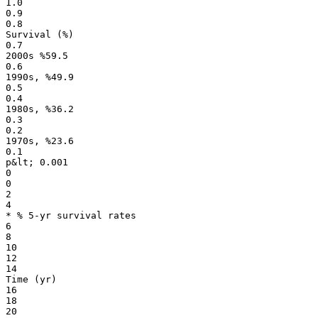
1.0
0.9
0.8
Survival (%)
0.7
2000s %59.5
0.6
1990s, %49.9
0.5
0.4
1980s, %36.2
0.3
0.2
1970s, %23.6
0.1
p&lt; 0.001
0
0
2
4
* % 5-yr survival rates
6
8
10
12
14
Time (yr)
16
18
20