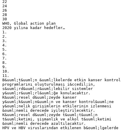
22
24
26
28
30
WHO, Global action plan
2020 yılına kadar hedefler…
1.
2.
3.
4.
5.
6.
7.
8.
9.
10.
11.
B&uuml;t&uuml;n &uuml;lkelerde etkin kanser kontrol
programlarını oluşturulması i&ccedil;in,
s&uuml;rd&uuml;r&uuml;lebilir sistemler
y&uuml;r&uuml;rl&uuml;ğe konulacaktır.
K&uuml;resel d&uuml;zeyde kanser
y&uuml;k&uuml;n&uuml;n ve kanser kontrol&uuml;ne
y&ouml;nelik girişimlerin etkilerinin izlenmesi
&ouml;nemli derecede iyileştirilecektir.
K&uuml;resel d&uuml;zeyde t&uuml;t&uuml;n
t&uuml;ketimi, şişmanlık ve alkol t&uuml;ketimi
&ouml;nemli derecede azaltılacaktır.
HPV ve HBV viruslarından etkilenen b&ouml;lgelerde