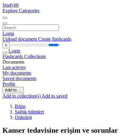
Study
lib
Explore Categories
Login
Upload document
Create flashcards
×
Login
Flashcards
Collections
Documents
Last activity
My documents
Saved documents
Profile
Add to ...
Add to collection(s)
Add to saved
Bilim
Sağlık bilimleri
Onkoloji
Kanser tedavisine erişim ve sorunlar