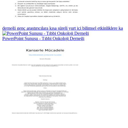
derneği genç araştırıcılara kısa süreli yurt içi bilimsel etkinliklere ka
PowerPoint Sunusu - Tıbbi Onkoloji Derneği