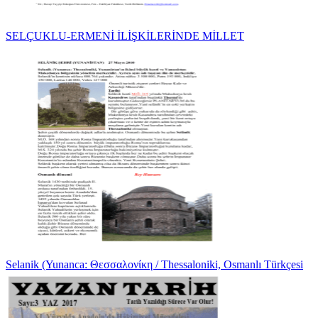
SELÇUKLU-ERMENİ İLİŞKİLERİNDE MİLLET
Selanik (Yunanca: Θεσσαλονίκη / Thessaloniki, Osmanlı Türkçesi