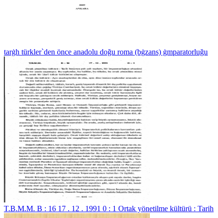
tarġh türkler`den önce anadolu doğu roma (bġzans) ġmparatorluğu
T.B.M.M. B : 16 17 . 12 . 1991 0 : 1 Ortak yönetilme kültürü : Tarih