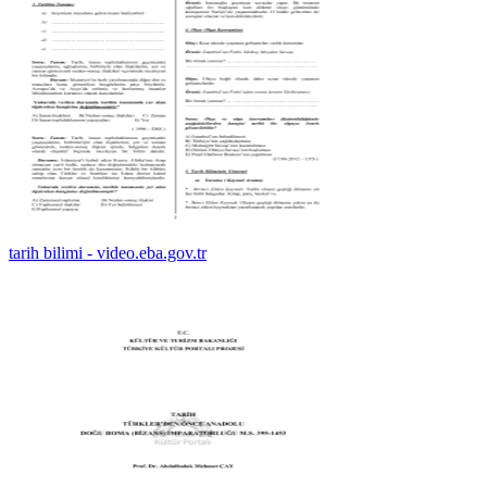
tarih bilimi - video.eba.gov.tr