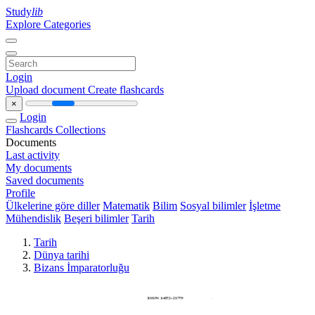
Study
lib
Explore Categories
Login
Upload document
Create flashcards
×
Login
Flashcards
Collections
Documents
Last activity
My documents
Saved documents
Profile
Ülkelerine göre diller
Matematik
Bilim
Sosyal bilimler
İşletme
Mühendislik
Beşeri bilimler
Tarih
Tarih
Dünya tarihi
Bizans İmparatorluğu