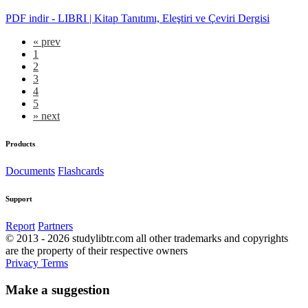
PDF indir - LIBRI | Kitap Tanıtımı, Eleştiri ve Çeviri Dergisi
«
prev
1
2
3
4
5
»
next
Products
Documents
Flashcards
Support
Report
Partners
© 2013 - 2026 studylibtr.com all other trademarks and copyrights
are the property of their respective owners
Privacy
Terms
Make a suggestion