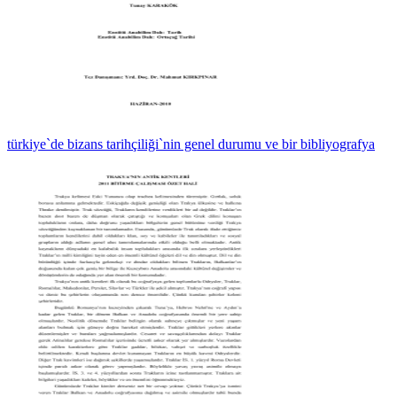
türkiye`de bizans tarihçiliği`nin genel durumu ve bir bibliyografya