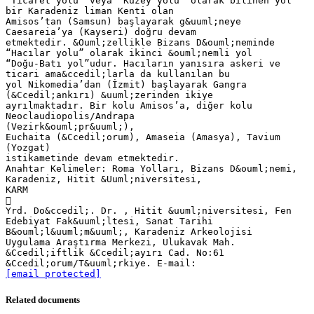
“Ticaret yolu” veya “Kuzey yolu” olarak bilinen yol
bir Karadeniz liman Kenti olan
Amisos’tan (Samsun) başlayarak g&uuml;neye
Caesareia’ya (Kayseri) doğru devam
etmektedir. &Ouml;zellikle Bizans D&ouml;neminde
“Hacılar yolu” olarak ikinci &ouml;nemli yol
“Doğu-Batı yol”udur. Hacıların yanısıra askeri ve
ticari ama&ccedil;larla da kullanılan bu
yol Nikomedia’dan (İzmit) başlayarak Gangra
(&Ccedil;ankırı) &uuml;zerinden ikiye
ayrılmaktadır. Bir kolu Amisos’a, diğer kolu
Neoclaudiopolis/Andrapa
(Vezirk&ouml;pr&uuml;),
Euchaita (&Ccedil;orum), Amaseia (Amasya), Tavium
(Yozgat)
istikametinde devam etmektedir.
Anahtar Kelimeler: Roma Yolları, Bizans D&ouml;nemi,
Karadeniz, Hitit &Uuml;niversitesi,
KARM

Yrd. Do&ccedil;. Dr. , Hitit &uuml;niversitesi, Fen
Edebiyat Fak&uuml;ltesi, Sanat Tarihi
B&ouml;l&uuml;m&uuml;, Karadeniz Arkeolojisi
Uygulama Araştırma Merkezi, Ulukavak Mah.
&Ccedil;iftlik &Ccedil;ayırı Cad. No:61
[email protected]
Related documents