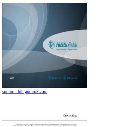
sunum - hititgumruk.com