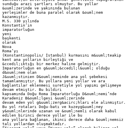
sunduğu arazi şartları olmuştur. Bu yollar
&uuml;zerinde ve yakınında bulunan
yerleşimler de buna paralel olarak &ouml;nem
kazanmıştır.
M.S. 330 yılında
Konstantin’in
imparatorluğun
yeni
başkenti
olarak
Nova
Roma’yı
(Konstantinopolis/ İstanbul) kurmasını m&uuml;teakip
kent ana yolların birleştiği ve
&ccedil;ıktığı bir merkez haline gelmiştir.
İmparatorluğun en g&uuml;&ccedil;l&uuml; olduğu
d&ouml;nem olan
J&uuml;stinien D&ouml;neminde ana yol şebekesi
tamamlanmıştır. Bu yollara yeni yollar ve ara
bağlantılar eklenmesi suretiyle yol yapımı gelişmeye
devam etmiştir. Bu bildiri
kapsamında Doğu Roma İmparatorluğu D&ouml;nemi’nde
Karadeniz B&ouml;lgesi &uuml;zerinde
devam eden yol g&uuml;zerg&acirc;hları ele alınmıştır.
Bu yol rotaları Doğu-batı ve kuzeyg&uuml;ney
y&ouml;nlerinde uzanan ve &ouml;nemli olarak kabul
edilen birinci derece yollar ile bu
ana yollara bağlanan, ikinci derece daha &ouml;nemsiz
tali yollardan oluşmaktadır.