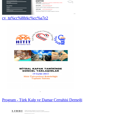
cv_tu%cc%88rkc%cc%a7e2
Program - Türk Kalp ve Damar Cerrahisi Derneği