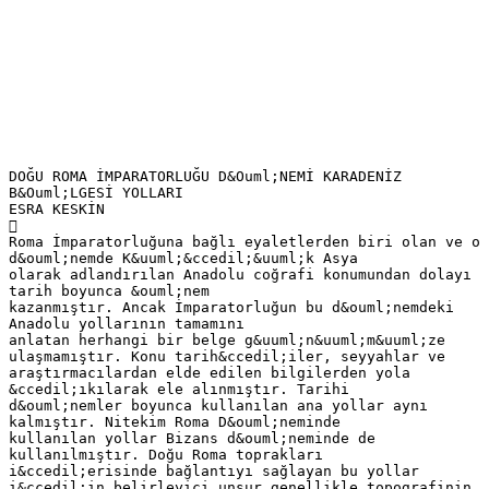
DOĞU ROMA İMPARATORLUĞU D&Ouml;NEMİ KARADENİZ
B&Ouml;LGESİ YOLLARI
ESRA KESKİN

Roma İmparatorluğuna bağlı eyaletlerden biri olan ve o
d&ouml;nemde K&uuml;&ccedil;&uuml;k Asya
olarak adlandırılan Anadolu coğrafi konumundan dolayı
tarih boyunca &ouml;nem
kazanmıştır. Ancak İmparatorluğun bu d&ouml;nemdeki
Anadolu yollarının tamamını
anlatan herhangi bir belge g&uuml;n&uuml;m&uuml;ze
ulaşmamıştır. Konu tarih&ccedil;iler, seyyahlar ve
araştırmacılardan elde edilen bilgilerden yola
&ccedil;ıkılarak ele alınmıştır. Tarihi
d&ouml;nemler boyunca kullanılan ana yollar aynı
kalmıştır. Nitekim Roma D&ouml;neminde
kullanılan yollar Bizans d&ouml;neminde de
kullanılmıştır. Doğu Roma toprakları
i&ccedil;erisinde bağlantıyı sağlayan bu yollar
i&ccedil;in belirleyici unsur genellikle topografinin