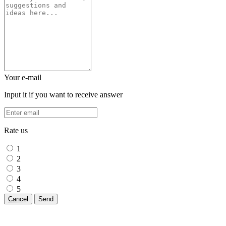
Your e-mail
Input it if you want to receive answer
Rate us
1
2
3
4
5
Cancel
Send