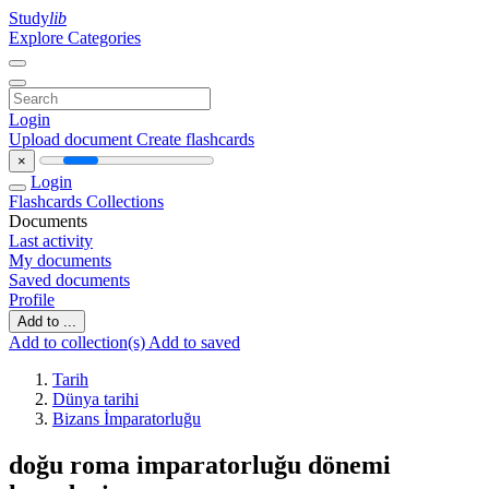
Study
lib
Explore Categories
Login
Upload document
Create flashcards
×
Login
Flashcards
Collections
Documents
Last activity
My documents
Saved documents
Profile
Add to ...
Add to collection(s)
Add to saved
Tarih
Dünya tarihi
Bizans İmparatorluğu
doğu roma imparatorluğu dönemi