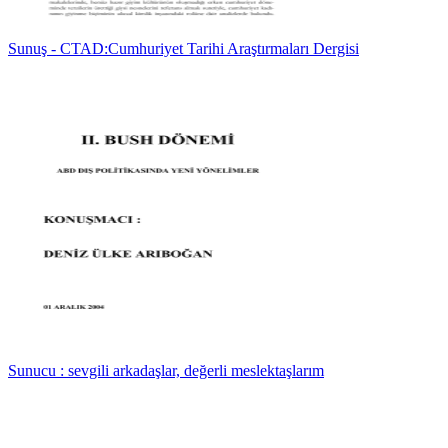
Sunuş - CTAD:Cumhuriyet Tarihi Araştırmaları Dergisi
Sunucu : sevgili arkadaşlar, değerli meslektaşlarım