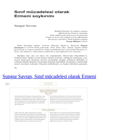
Sungur Savran, Sınıf mücadelesi olarak Ermeni