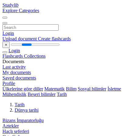
Study
lib
Explore Categories
Login
Upload document
Create flashcards
×
Login
Flashcards
Collections
Documents
Last activity
My documents
Saved documents
Profile
Ülkelerine göre diller
Matematik
Bilim
Sosyal bilimler
İşletme
Mühendislik
Beşeri bilimler
Tarih
Tarih
Dünya tarihi
Bizans İmparatorluğu
Aztekler
Haçlı seferleri