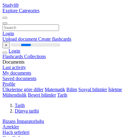
Study
lib
Explore Categories
Login
Upload document
Create flashcards
×
Login
Flashcards
Collections
Documents
Last activity
My documents
Saved documents
Profile
Ülkelerine göre diller
Matematik
Bilim
Sosyal bilimler
İşletme
Mühendislik
Beşeri bilimler
Tarih
Tarih
Dünya tarihi
Bizans İmparatorluğu
Aztekler
Haçlı seferleri