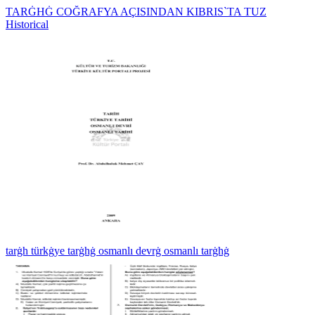
TARĠHĠ COĞRAFYA AÇISINDAN KIBRIS`TA TUZ
Historical
tarġh türkġye tarġhġ osmanlı devrġ osmanlı tarġhġ