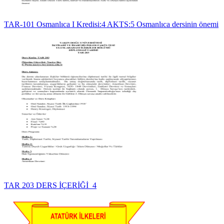
TAR-101 Osmanlıca I Kredisi:4 AKTS:5 Osmanlıca dersinin önemi
TAR 203 DERS İÇERİĞİ_4