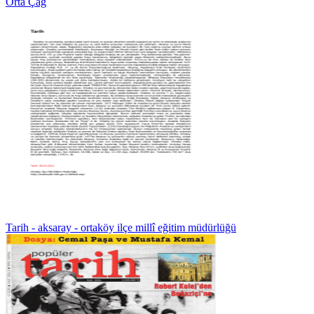
Orta Çağ
Tarih - aksaray - ortaköy ilçe millî eğitim müdürlüğü