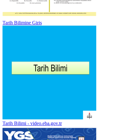
Tarih Bilimine Giriş
Tarih Bilimi - video.eba.gov.tr