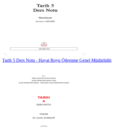
Tarih 5 Ders Notu - Hayat Boyu Öğrenme Genel Müdürlüğü