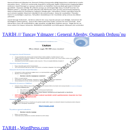
TARİH /// Tuncay Yılmazer : General Allenby, Osmanlı Ordusu`nu
TARiH - WordPress.com