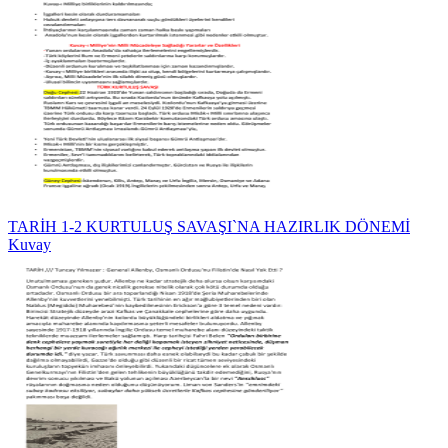
TARİH 1-2 KURTULUŞ SAVAŞI`NA HAZIRLIK DÖNEMİ
Kuvay