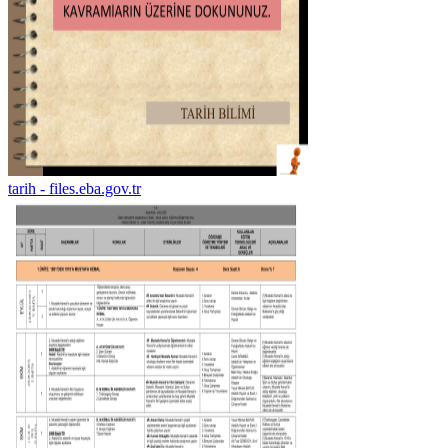
tarih - files.eba.gov.tr