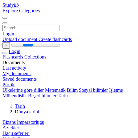
Study
lib
Explore Categories
Login
Upload document
Create flashcards
×
Login
Flashcards
Collections
Documents
Last activity
My documents
Saved documents
Profile
Ülkelerine göre diller
Matematik
Bilim
Sosyal bilimler
İşletme
Mühendislik
Beşeri bilimler
Tarih
Tarih
Dünya tarihi
Bizans İmparatorluğu
Aztekler
Haçlı seferleri