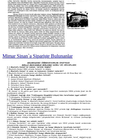
Mimar Sinan`a Siparişte Bulunanlar