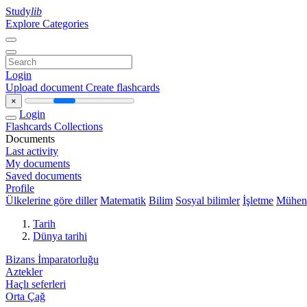
Study
lib
Explore Categories
Login
Upload document
Create flashcards
×
Login
Flashcards
Collections
Documents
Last activity
My documents
Saved documents
Profile
Ülkelerine göre diller
Matematik
Bilim
Sosyal bilimler
İşletme
Mühend
Tarih
Dünya tarihi
Bizans İmparatorluğu
Aztekler
Haçlı seferleri
Orta Çağ