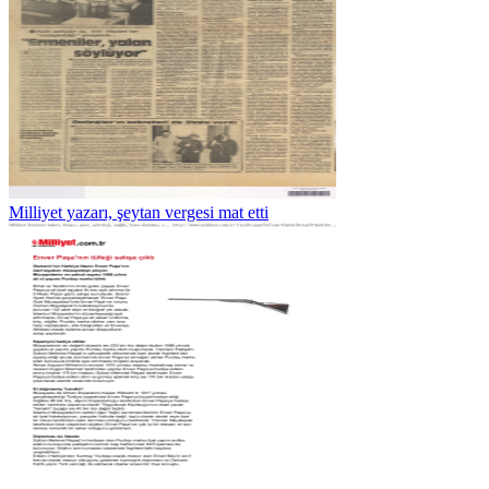
Milliyet yazarı, şeytan vergesi mat etti