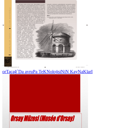
orTaçağ`Da avruPa TeKNolojisiNiN KayNaKlarI