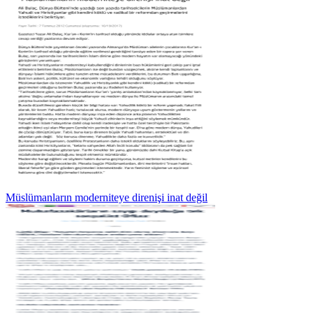
Müslümanların moderniteye direnişi inat değil