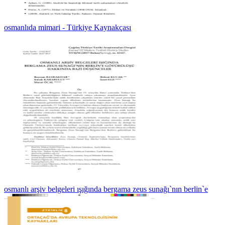
osmanlıda mimari - Türkiye Kaynakçası
osmanlı arşiv belgeleri ışığında bergama zeus sunağı`nın berlin`e