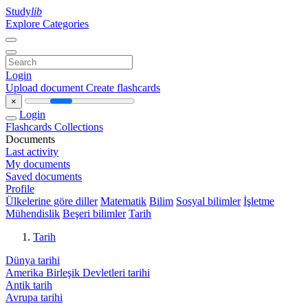
Study
lib
Explore Categories
Login
Upload document
Create flashcards
×
Login
Flashcards
Collections
Documents
Last activity
My documents
Saved documents
Profile
Ülkelerine göre diller
Matematik
Bilim
Sosyal bilimler
İşletme
Mühendislik
Beşeri bilimler
Tarih
Tarih
Dünya tarihi
Amerika Birleşik Devletleri tarihi
Antik tarih
Avrupa tarihi