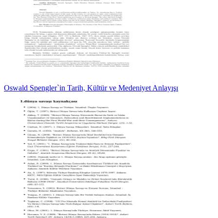
Oswald Spengler`in Tarih, Kültür ve Medeniyet Anlayışı