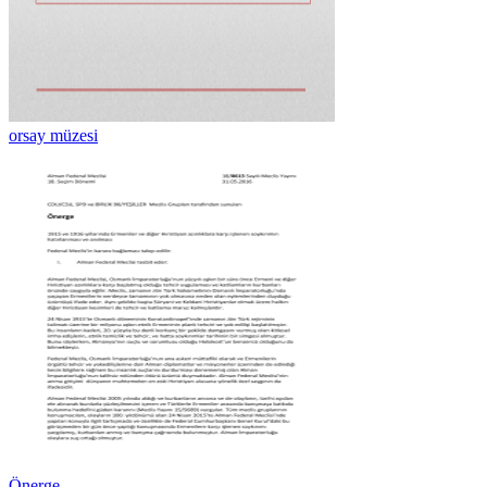
orsay müzesi
Önerge