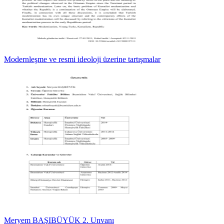
Modernleşme ve resmi ideoloji üzerine tartışmalar
Meryem BAŞIBÜYÜK 2. Unvanı