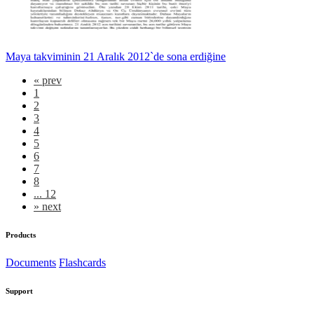
Maya takviminin 21 Aralık 2012`de sona erdiğine
«
prev
1
2
3
4
5
6
7
8
... 12
»
next
Products
Documents
Flashcards
Support