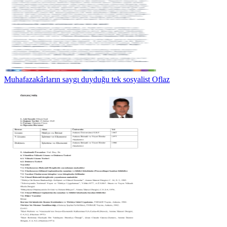
Muhafazakârların saygı duyduğu tek sosyalist Oflaz