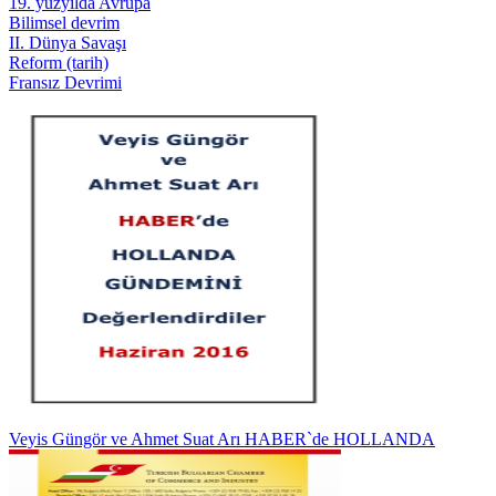
19. yüzyılda Avrupa
Bilimsel devrim
II. Dünya Savaşı
Reform (tarih)
Fransız Devrimi
Veyis Güngör ve Ahmet Suat Arı HABER`de HOLLANDA