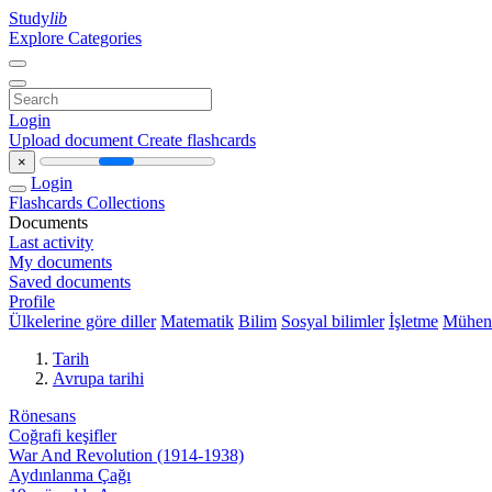
Study
lib
Explore Categories
Login
Upload document
Create flashcards
×
Login
Flashcards
Collections
Documents
Last activity
My documents
Saved documents
Profile
Ülkelerine göre diller
Matematik
Bilim
Sosyal bilimler
İşletme
Mühend
Tarih
Avrupa tarihi
Rönesans
Coğrafi keşifler
War And Revolution (1914-1938)
Aydınlanma Çağı