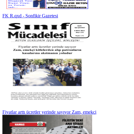
FK R.qxd - Sonfikir Gazetesi
Fiyatlar arttı ücretler yerinde sayıyor Zam, emekçi