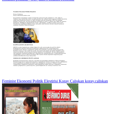
Feminist Ekonomi Politik Eleştirisi Koray Çalışkan koray.caliskan