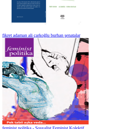
fikret adaman ali çarkoğlu burhan şenatalar
feminist politika - Sosyalist Feminist Kolektif