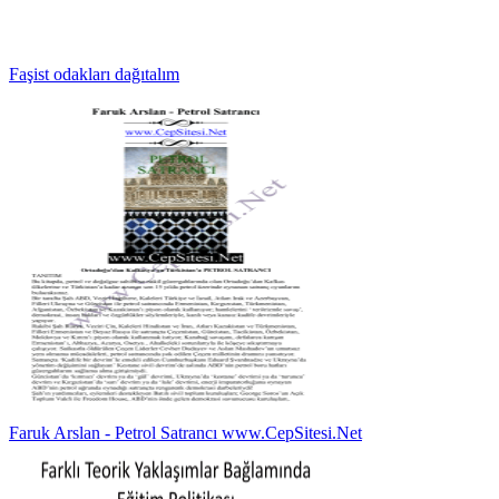
Faşist odakları dağıtalım
Faruk Arslan - Petrol Satrancı www.CepSitesi.Net