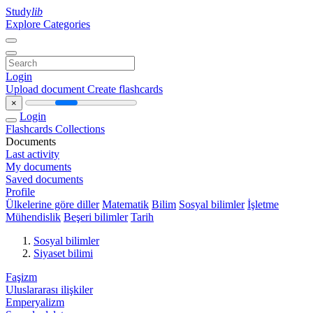
Study
lib
Explore Categories
Login
Upload document
Create flashcards
×
Login
Flashcards
Collections
Documents
Last activity
My documents
Saved documents
Profile
Ülkelerine göre diller
Matematik
Bilim
Sosyal bilimler
İşletme
Mühendislik
Beşeri bilimler
Tarih
Sosyal bilimler
Siyaset bilimi
Faşizm
Uluslararası ilişkiler
Emperyalizm