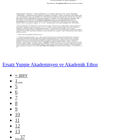
Ersatz Yuppie Akademisyen ve Akademik Ethos
«
prev
1 ...
5
6
7
8
9
10
11
12
13
... 37