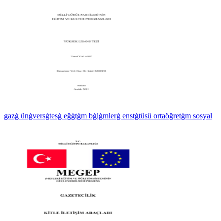
gazġ ünġversġtesġ eğġtġm bġlġmlerġ enstġtüsü ortaöğretġm sosyal