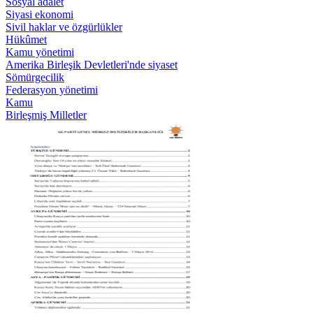
Sosyal adalet
Siyasi ekonomi
Sivil haklar ve özgürlükler
Hükûmet
Kamu yönetimi
Amerika Birleşik Devletleri'nde siyaset
Sömürgecilik
Federasyon yönetimi
Kamu
Birleşmiş Milletler