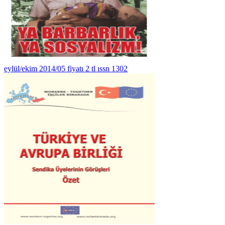
eylül/ekim 2014/05 fiyatı 2 tl ıssn 1302