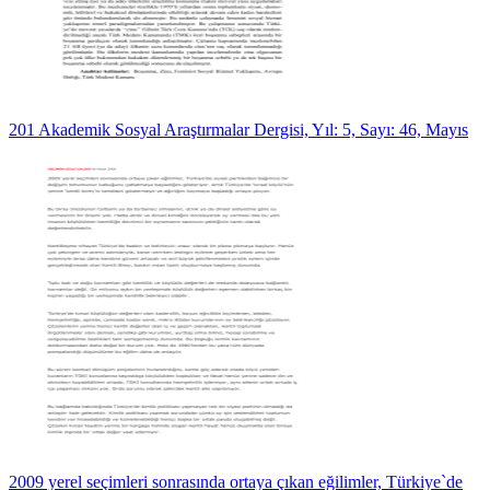
201 Akademik Sosyal Araştırmalar Dergisi, Yıl: 5, Sayı: 46, Mayıs
2009 yerel seçimleri sonrasında ortaya çıkan eğilimler, Türkiye`de