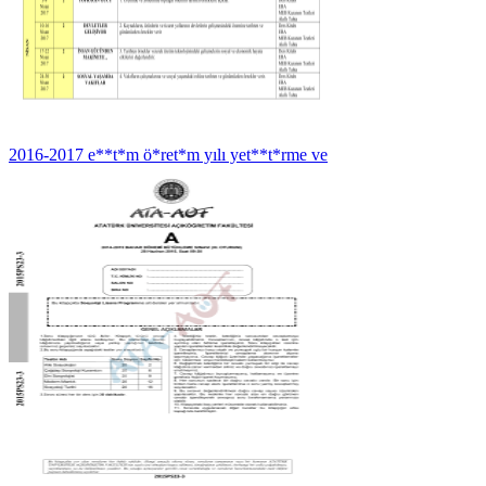
2016-2017 e**t*m ö*ret*m yılı yet**t*rme ve