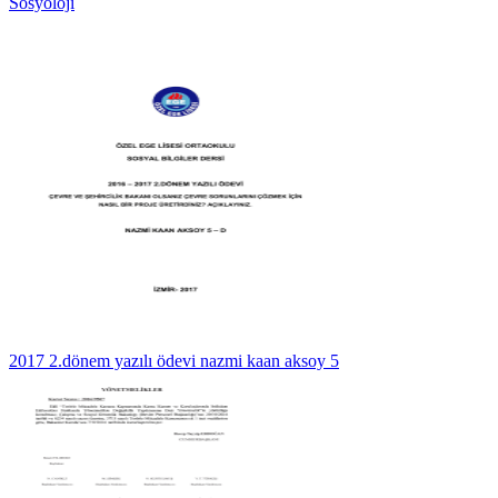
Sosyoloji
2017 2.dönem yazılı ödevi nazmi kaan aksoy 5