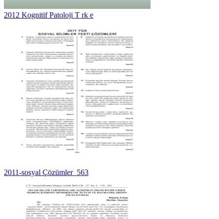
2012 Kognitif Patoloji T rk e
2011-sosyal Çözümler_563