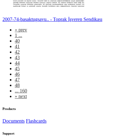
2007-74-basaktugsavu.. - Toprak İşveren Sendikası
«
prev
1 ...
40
41
42
43
44
45
46
47
48
... 160
»
next
Products
Documents
Flashcards
Support