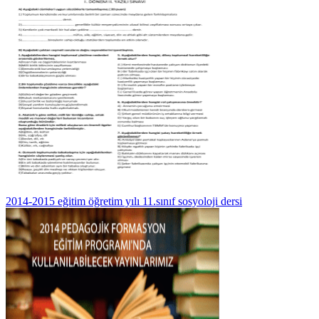
2014-2015 eğitim öğretim yılı 11.sınıf sosyoloji dersi