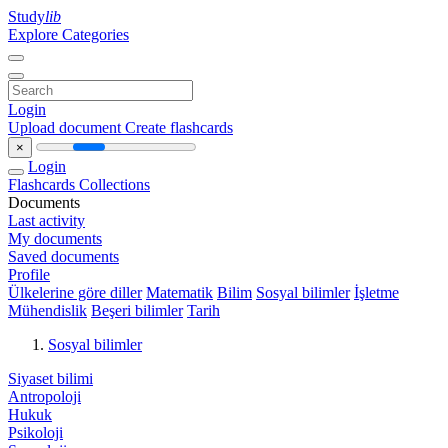
Study
lib
Explore Categories
Login
Upload document
Create flashcards
×
Login
Flashcards
Collections
Documents
Last activity
My documents
Saved documents
Profile
Ülkelerine göre diller
Matematik
Bilim
Sosyal bilimler
İşletme
Mühendislik
Beşeri bilimler
Tarih
Sosyal bilimler
Siyaset bilimi
Antropoloji
Hukuk
Psikoloji