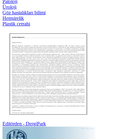
Patoloji
Üroloji
Göz hastalıkları bilimi
Hemşirelik
Plastik cerrahi
Editörden - DergiPark