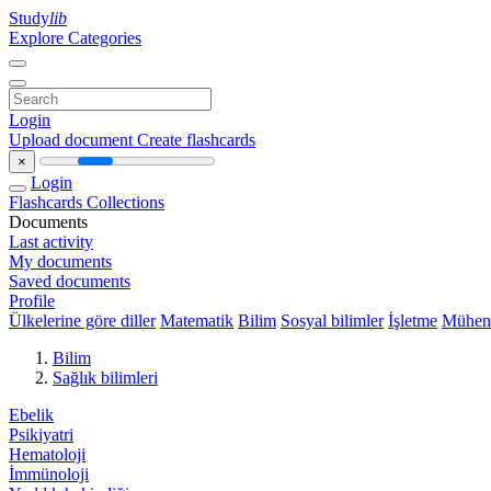
Study
lib
Explore Categories
Login
Upload document
Create flashcards
×
Login
Flashcards
Collections
Documents
Last activity
My documents
Saved documents
Profile
Ülkelerine göre diller
Matematik
Bilim
Sosyal bilimler
İşletme
Mühend
Bilim
Sağlık bilimleri
Ebelik
Psikiyatri
Hematoloji
İmmünoloji