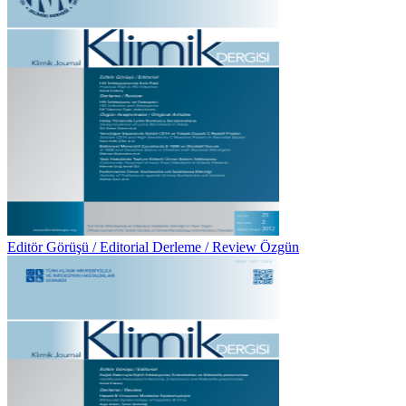
Editör Görüşü / Editorial Derleme / Review Özgün