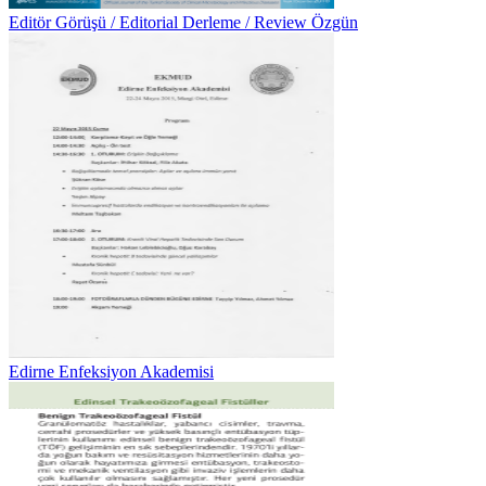
Editör Görüşü / Editorial Derleme / Review Özgün
Edirne Enfeksiyon Akademisi