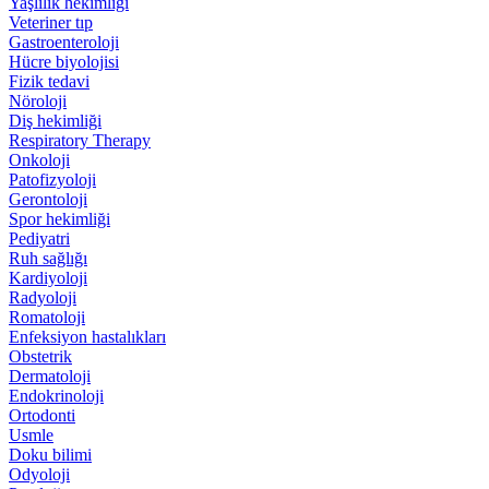
Yaşlılık hekimliği
Veteriner tıp
Gastroenteroloji
Hücre biyolojisi
Fizik tedavi
Nöroloji
Diş hekimliği
Respiratory Therapy
Onkoloji
Patofizyoloji
Gerontoloji
Spor hekimliği
Pediyatri
Ruh sağlığı
Kardiyoloji
Radyoloji
Romatoloji
Enfeksiyon hastalıkları
Obstetrik
Dermatoloji
Endokrinoloji
Ortodonti
Usmle
Doku bilimi
Odyoloji