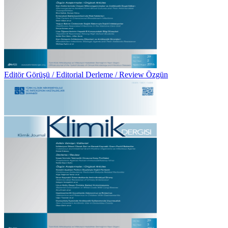
Editör Görüşü / Editorial Derleme / Review Özgün