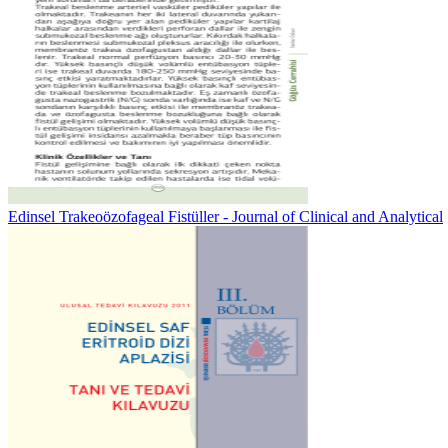
Edinsel Trakeoözofageal Fistüller - Journal of Clinical and Analytical