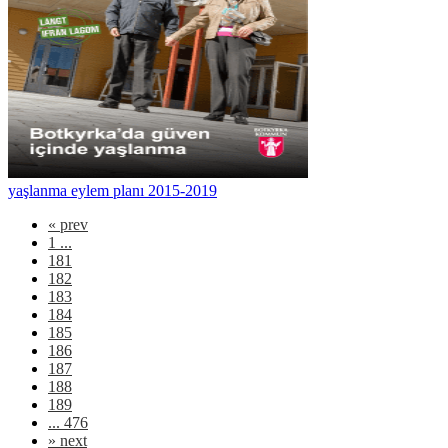
yaşlanma eylem planı 2015-2019
«
prev
1 ...
181
182
183
184
185
186
187
188
189
... 476
»
next