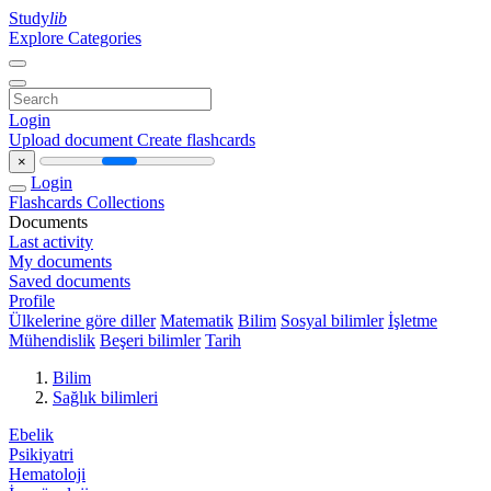
Study
lib
Explore Categories
Login
Upload document
Create flashcards
×
Login
Flashcards
Collections
Documents
Last activity
My documents
Saved documents
Profile
Ülkelerine göre diller
Matematik
Bilim
Sosyal bilimler
İşletme
Mühendislik
Beşeri bilimler
Tarih
Bilim
Sağlık bilimleri
Ebelik
Psikiyatri
Hematoloji