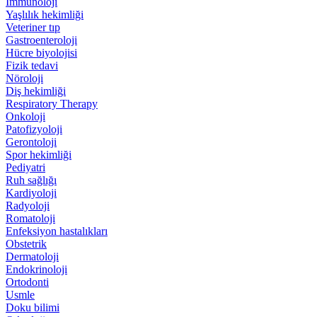
İmmünoloji
Yaşlılık hekimliği
Veteriner tıp
Gastroenteroloji
Hücre biyolojisi
Fizik tedavi
Nöroloji
Diş hekimliği
Respiratory Therapy
Onkoloji
Patofizyoloji
Gerontoloji
Spor hekimliği
Pediyatri
Ruh sağlığı
Kardiyoloji
Radyoloji
Romatoloji
Enfeksiyon hastalıkları
Obstetrik
Dermatoloji
Endokrinoloji
Ortodonti
Usmle
Doku bilimi