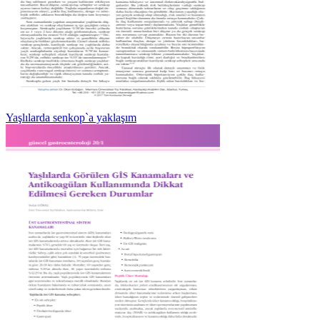
Yaşlılarda senkop`a yaklaşım