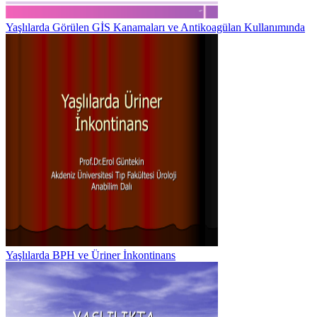
Yaşlılarda Görülen GİS Kanamaları ve Antikoagülan Kullanımında
Yaşlılarda BPH ve Üriner İnkontinans