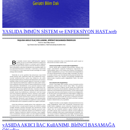
YAŞLIDA İMMÜN SİSTEM ve ENFEKSİYON HAST.web
yAŞlIDA AKIlCI İlAÇ KullANIMI, BİrİNCİ BASAMAĞA