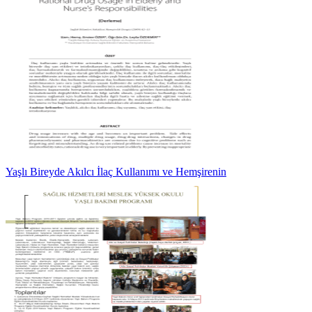
Yaşlı Bireyde Akılcı İlaç Kullanımı ve Hemşirenin