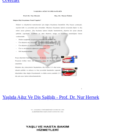
ÖNerİler
Yaşlıda Ağız Ve Diş Sağlığı - Prof. Dr. Nur Hersek