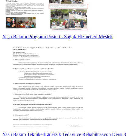
Yaşlı Bakımı Programı Posteri - Sağlık Hizmetleri Meslek
Yaşlı Bakım Teknikerliği Fizik Tedavi ve Rehabilitasyon Dersi 3