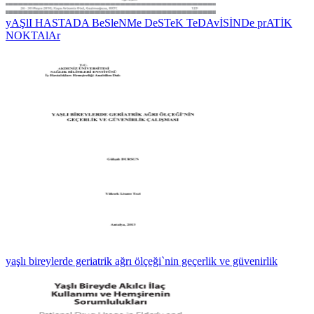
yAŞlI HASTADA BeSleNMe DeSTeK TeDAvİSİNDe prATİK
NOKTAlAr
yaşlı bireylerde geriatrik ağrı ölçeği`nin geçerlik ve güvenirlik