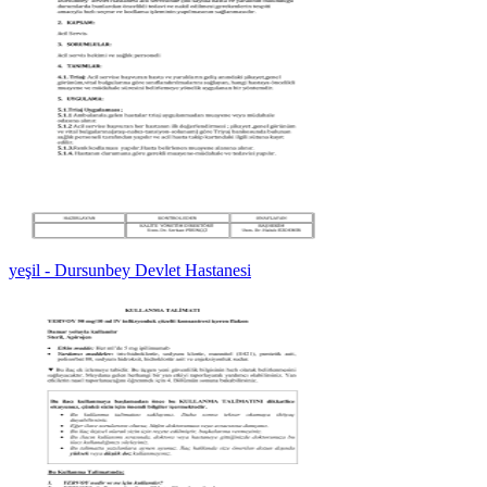
yeşil - Dursunbey Devlet Hastanesi