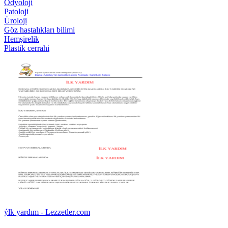
Odyoloji
Patoloji
Üroloji
Göz hastalıkları bilimi
Hemşirelik
Plastik cerrahi
ýlk yardım - Lezzetler.com