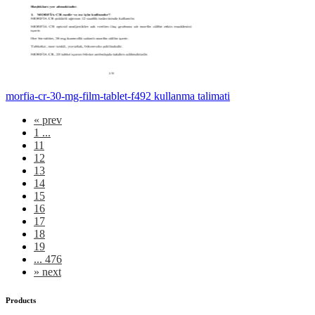
morfia-cr-30-mg-film-tablet-f492 kullanma talimati
«
prev
1 ...
11
12
13
14
15
16
17
18
19
... 476
»
next
Products