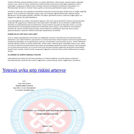
Yetersiz uyku grip riskini artırıyor