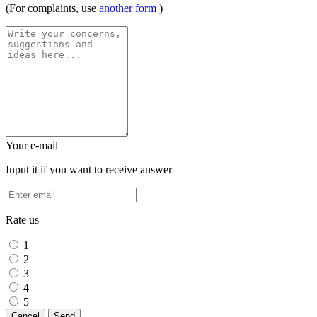
(For complaints, use
another form
)
Your e-mail
Input it if you want to receive answer
Rate us
1
2
3
4
5
Cancel
Send