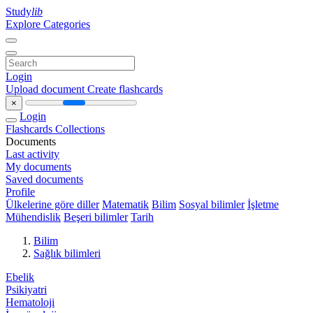
Study
lib
Explore Categories
Login
Upload document
Create flashcards
×
Login
Flashcards
Collections
Documents
Last activity
My documents
Saved documents
Profile
Ülkelerine göre diller
Matematik
Bilim
Sosyal bilimler
İşletme
Mühendislik
Beşeri bilimler
Tarih
Bilim
Sağlık bilimleri
Ebelik
Psikiyatri
Hematoloji