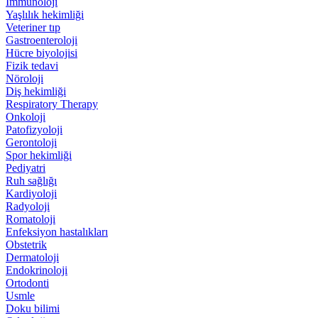
İmmünoloji
Yaşlılık hekimliği
Veteriner tıp
Gastroenteroloji
Hücre biyolojisi
Fizik tedavi
Nöroloji
Diş hekimliği
Respiratory Therapy
Onkoloji
Patofizyoloji
Gerontoloji
Spor hekimliği
Pediyatri
Ruh sağlığı
Kardiyoloji
Radyoloji
Romatoloji
Enfeksiyon hastalıkları
Obstetrik
Dermatoloji
Endokrinoloji
Ortodonti
Usmle
Doku bilimi