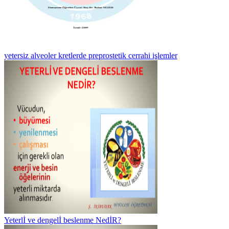
yetersiz alveoler kretlerde preprostetik cerrahi işlemler
Yeterlİ ve dengelİ beslenme NedİR?