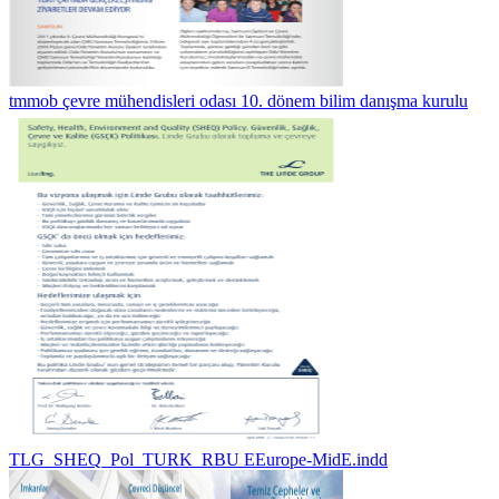
tmmob çevre mühendisleri odası 10. dönem bilim danışma kurulu
TLG_SHEQ_Pol_TURK_RBU EEurope-MidE.indd