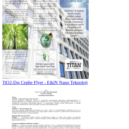
TiO2-Dış Cephe Flyer - EikiN Nano Teknoloji