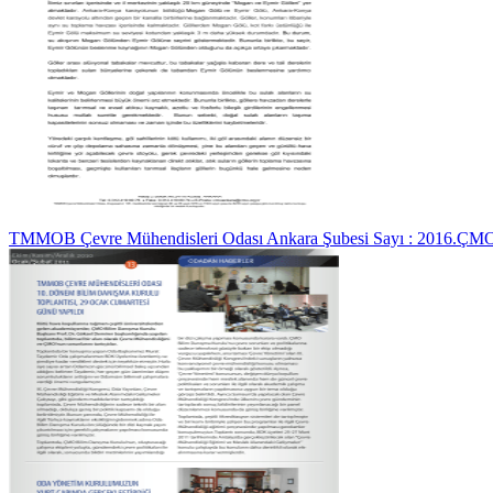
TMMOB Çevre Mühendisleri Odası Ankara Şubesi Sayı : 2016.ÇM