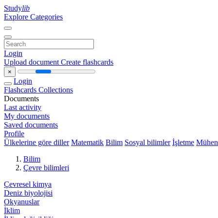
Study
lib
Explore Categories
Login
Upload document
Create flashcards
×
Login
Flashcards
Collections
Documents
Last activity
My documents
Saved documents
Profile
Ülkelerine göre diller
Matematik
Bilim
Sosyal bilimler
İşletme
Mühend
Bilim
Çevre bilimleri
Çevresel kimya
Deniz biyolojisi
Okyanuslar
İklim