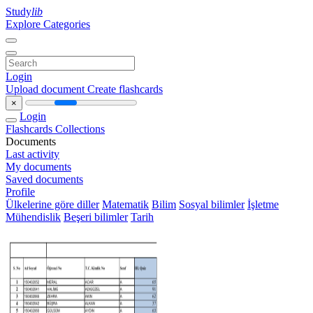
Study
lib
Explore Categories
Login
Upload document
Create flashcards
×
Login
Flashcards
Collections
Documents
Last activity
My documents
Saved documents
Profile
Ülkelerine göre diller
Matematik
Bilim
Sosyal bilimler
İşletme
Mühendislik
Beşeri bilimler
Tarih