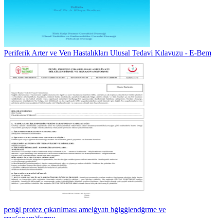
Periferik Arter ve Ven Hastalıkları Ulusal Tedavi Kılavuzu - E-Bem
penġl protez çıkarılması amelġyatı bġlgġlendġrme ve