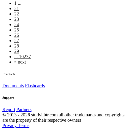
1 ...
21
22
23
24
25
26
27
28
29
... 10237
»
next
Products
Documents
Flashcards
Support
Report
Partners
© 2013 - 2026 studylibtr.com all other trademarks and copyrights
are the property of their respective owners
Privacy
Terms