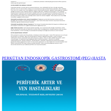
PERKÜTAN ENDOSKOPİK GASTROSTOMİ (PEG) HASTA