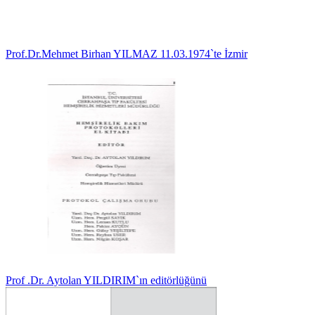
Prof.Dr.Mehmet Birhan YILMAZ 11.03.1974`te İzmir
Prof .Dr. Aytolan YILDIRIM`ın editörlüğünü