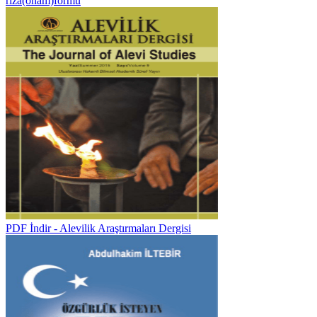
rıza(onam)formu
PDF İndir - Alevilik Araştırmaları Dergisi