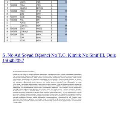
S .No Ad Soyad Öğrenci No T.C. Kimlik No Sınıf III. Quiz
150402052