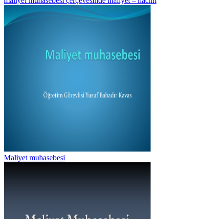
maliyet muhasebesi çerçevesinde maliyet – hacim
Maliyet muhasebesi