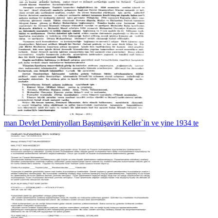
man Devlet Demiryolları Başmüşaviri Keller`in ve yine 1934 te