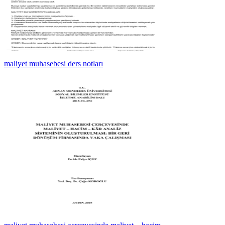
maliyet muhasebesi ders notları