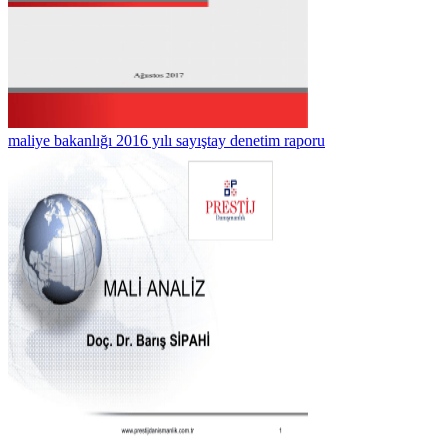
maliye bakanlığı 2016 yılı sayıştay denetim raporu