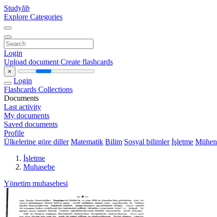
Study
lib
Explore Categories
Login
Upload document
Create flashcards
×
Login
Flashcards
Collections
Documents
Last activity
My documents
Saved documents
Profile
Ülkelerine göre diller
Matematik
Bilim
Sosyal bilimler
İşletme
Mühend
İşletme
Muhasebe
Yönetim muhasebesi