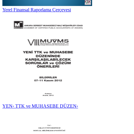
Yerel Finansal Raporlama Çerçevesi
YEN‹ TTK ve MUHASEBE DÜZEN‹