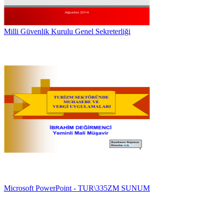
Milli Güvenlik Kurulu Genel Sekreterliği
Microsoft PowerPoint - TUR\335ZM SUNUM