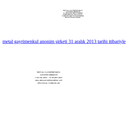
metal gayrimenkul anonim şirketi 31 aralık 2013 tarihi itibariyle