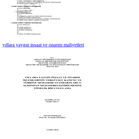
yıllara yaygın inşaat ve onarım maliyetleri