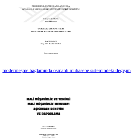
modernleşme bağlamında osmanlı muhasebe sistemindeki değişim