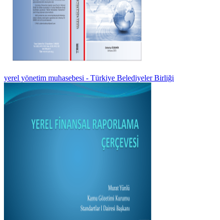
yerel yönetim muhasebesi - Türkiye Belediyeler Birliği