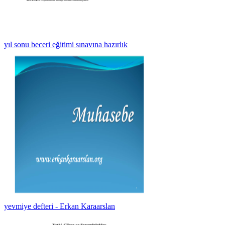
yıl sonu beceri eğitimi sınavına hazırlık
yevmiye defteri - Erkan Karaarslan