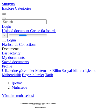
Study
lib
Explore Categories
Login
Upload document
Create flashcards
×
Login
Flashcards
Collections
Documents
Last activity
My documents
Saved documents
Profile
Ülkelerine göre diller
Matematik
Bilim
Sosyal bilimler
İşletme
Mühendislik
Beşeri bilimler
Tarih
İşletme
Muhasebe
Yönetim muhasebesi