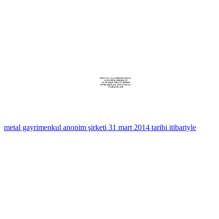
metal gayrimenkul anonim şirketi 31 mart 2014 tarihi itibariyle