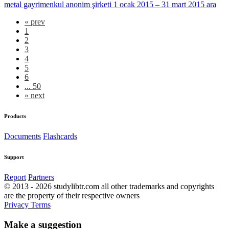
metal gayrimenkul anonim şirketi 1 ocak 2015 – 31 mart 2015 ara
«
prev
1
2
3
4
5
6
... 50
»
next
Products
Documents
Flashcards
Support
Report
Partners
© 2013 - 2026 studylibtr.com all other trademarks and copyrights
are the property of their respective owners
Privacy
Terms
Make a suggestion