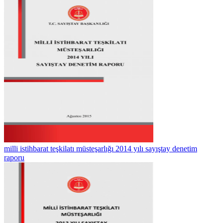
milli istihbarat teşkilatı müsteşarlığı 2014 yılı sayıştay denetim
raporu