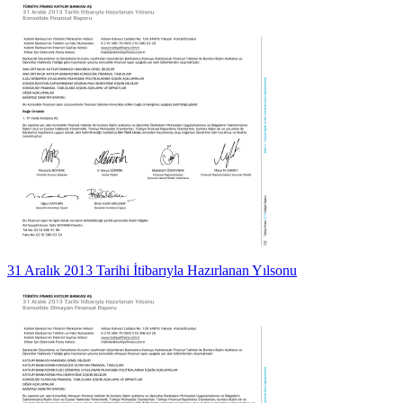
31 Aralık 2013 Tarihi İtibarıyla Hazırlanan Yılsonu