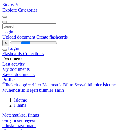
Study
lib
Explore Categories
Login
Upload document
Create flashcards
×
Login
Flashcards
Collections
Documents
Last activity
My documents
Saved documents
Profile
Ülkelerine göre diller
Matematik
Bilim
Sosyal bilimler
İşletme
Mühendislik
Beşeri bilimler
Tarih
İşletme
Finans
Matematiksel finans
Girişim sermayesi
Uluslararası finans