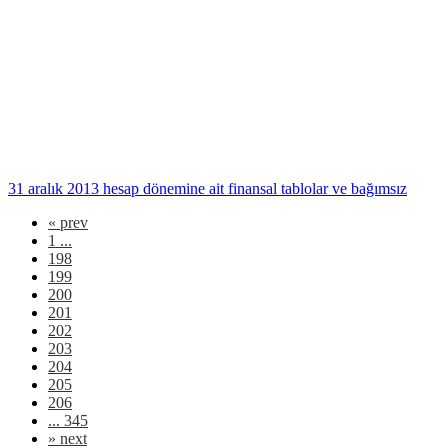
31 aralık 2013 hesap dönemine ait finansal tablolar ve bağımsız
«
prev
1 ...
198
199
200
201
202
203
204
205
206
... 345
»
next