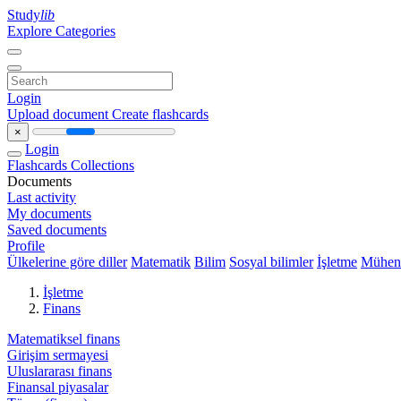
Study
lib
Explore Categories
Login
Upload document
Create flashcards
×
Login
Flashcards
Collections
Documents
Last activity
My documents
Saved documents
Profile
Ülkelerine göre diller
Matematik
Bilim
Sosyal bilimler
İşletme
Mühend
İşletme
Finans
Matematiksel finans
Girişim sermayesi
Uluslararası finans
Finansal piyasalar