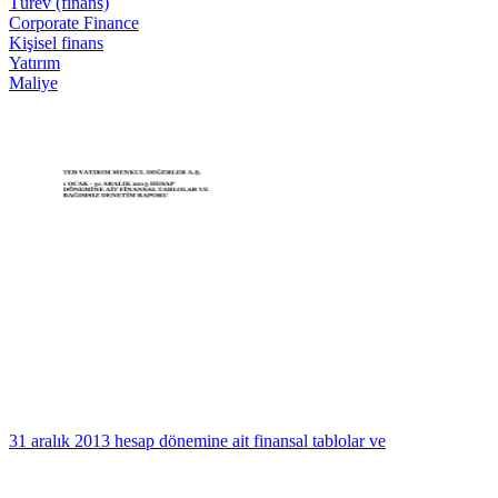
Türev (finans)
Corporate Finance
Kişisel finans
Yatırım
Maliye
31 aralık 2013 hesap dönemine ait finansal tablolar ve