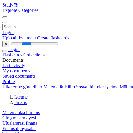
Study
lib
Explore Categories
Login
Upload document
Create flashcards
×
Login
Flashcards
Collections
Documents
Last activity
My documents
Saved documents
Profile
Ülkelerine göre diller
Matematik
Bilim
Sosyal bilimler
İşletme
Mühend
İşletme
Finans
Matematiksel finans
Girişim sermayesi
Uluslararası finans
Finansal piyasalar