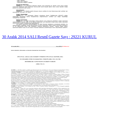
30 Aralık 2014 SALI Resmî Gazete Sayı : 29221 KURUL