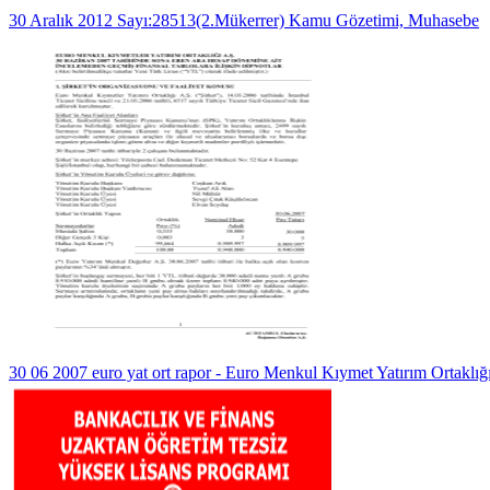
30 Aralık 2012 Sayı:28513(2.Mükerrer) Kamu Gözetimi, Muhasebe
30 06 2007 euro yat ort rapor - Euro Menkul Kıymet Yatırım Ortaklığ