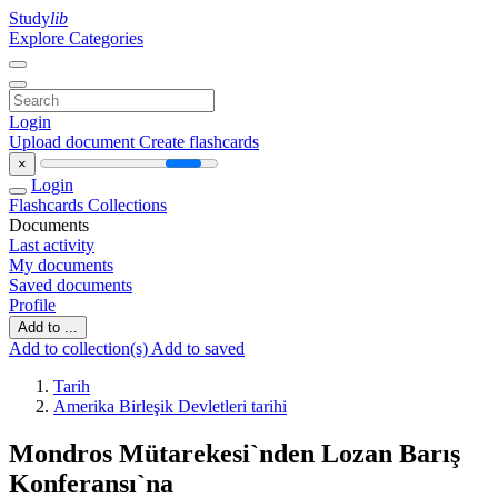
Study
lib
Explore Categories
Login
Upload document
Create flashcards
×
Login
Flashcards
Collections
Documents
Last activity
My documents
Saved documents
Profile
Add to ...
Add to collection(s)
Add to saved
Tarih
Amerika Birleşik Devletleri tarihi
Mondros Mütarekesi`nden Lozan Barış
Konferansı`na