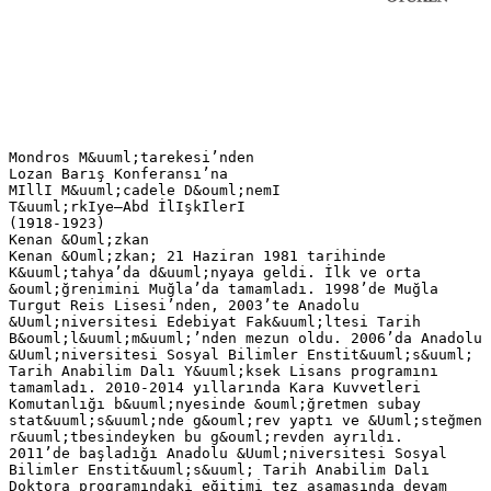
Mondros M&uuml;tarekesi’nden Lozan Barış Konferansı’na MIllI M&uuml;cadele D&ouml;nemI T&uuml;rkIye–Abd İlIşkIlerI (1918-1923) Kenan &Ouml;zkan Kenan &Ouml;zkan; 21 Haziran 1981 tarihinde K&uuml;tahya’da d&uuml;nyaya geldi. İlk ve orta &ouml;ğrenimini Muğla’da tamamladı. 1998’de Muğla Turgut Reis Lisesi’nden, 2003’te Anadolu &Uuml;niversitesi Edebiyat Fak&uuml;ltesi Tarih B&ouml;l&uuml;m&uuml;’nden mezun oldu. 2006’da Anadolu &Uuml;niversitesi Sosyal Bilimler Enstit&uuml;s&uuml; Tarih Anabilim Dalı Y&uuml;ksek Lisans programını tamamladı. 2010-2014 yıllarında Kara Kuvvetleri Komutanlığı b&uuml;nyesinde &ouml;ğretmen subay stat&uuml;s&uuml;nde g&ouml;rev yaptı ve &Uuml;steğmen r&uuml;tbesindeyken bu g&ouml;revden ayrıldı. 2011’de başladığı Anadolu &Uuml;niversitesi Sosyal Bilimler Enstit&uuml;s&uuml; Tarih Anabilim Dalı Doktora programındaki eğitimi tez aşamasında devam etmektedir. İ&ccedil;IndekIler &Ouml;ns&ouml;z.............................................................................................................................................9 Kısaltmalar...................................................................................................................................11 Giriş..............................................................................................................................................13 BIrIncI B&ouml;l&uuml;m T&uuml;rkIye-Abd SIyasI İlIşkIlerI I. 1918-1919 Arası T&uuml;rkiye-ABD Siyasi İlişkileri.........................................................................23 A) Osmanlı Devleti ve ABD Siyasi İlişkileri................................................................................23 1) Osmanlı Devleti’nin Barış İsteği ve Kopan İlişkileri Yeniden Kurma &Ccedil;abası..............23 2) Paris Barış Konferansı’nda ABD’nin T&uuml;rkiye Politikası..............................................32 a. Wilson Prensiplerinin Hazırlanışı ve T&uuml;rkiye’yi İlgilendiren Noktalar....................32 c. ABD’nin T&uuml;rkiye Politikası......................................................................................51 1. ABD’nin İstanbul ve Boğazlar İdaresi..........................................................................55 2. ABD’nin Anadolu Meselesindeki Tutumu...................................................................66 a) İzmir’in İşgali ve ABD’nin Rol&uuml;..............................................................................73 b) İzmir’in İşgaline Karşı Tepkiler...............................................................................87 c) Yunan Mezalimi Tahkik Komisyonunun Kurulması, &Ccedil;alışmaları ve Amiral Bristol Raporu.............................................................................................96 3. ABD’nin Ermenistan Meselesi’ndeki Tutumu...........................................................119 a) Paris Barış Konferansı’nda Ermenistan Meselesi....................................................122 b) General Harbord Raporu........................................................................................143 4. King-Crane Komisyonu............................................................................................158 a) Komisyonun Kurulması.........................................................................................158 b) Komisyonun İstanbul’a Birinci Gelişi....................................................................161 c) Komisyonun Anadolu’daki &Ccedil;alışmaları.................................................................162 d) Komisyonun İstanbul’a D&ouml;n&uuml;ş&uuml; ve Siyasi Parti ve Cemaat Temsilcileriyle G&ouml;r&uuml;şmeleri..........................................................................................................163 e) King-Crane Komisyonunun Hazırladığı Rapor......................................................174 B) Ulusalcılar ve ABD Siyasi İlişkileri......................................................................................190 1) Manda Y&ouml;netimini Kabul Ettirme &Ccedil;abaları..............................................................190 a. Basında ve Kamuoyunda Wilson Prensipleri ve Manda D&uuml;ş&uuml;ncesi.......................190 b. Wilson Prensipleri Cemiyeti’nin Kuruluşu ve Faaliyetleri.....................................209 2) Kongrelerdeki Faaliyetler ve Manda D&uuml;ş&uuml;ncesinin Sona Ermesi..............................219 a. Erzurum Kongresi ve Manda Tartışmaları.............................................................219 b. Sivas Kongresi ve Manda Tartışmaları...................................................................229 c. General Harbord Heyeti ile Temaslar.....................................................................239 II. 1920-1923 Arası D&ouml;nemde ABD’nin T&uuml;rkiye Siyaseti .........................................................247 A) I. Londra ve San Remo Konferansları Sırasında ve Sonrasında İstanbul ve Ankara H&uuml;k&uuml;meti ile İlişkiler ..............................................................................................247 B) Lozan Konferansı ve ABD’nin Politikası...............................................................................272 C) T&uuml;rkiye ile Amerika Birleşik Devletleri Arasında İmzalanan 6 Ağustos 1923 Tarihli Antlaşma........................................................................................287 İkIncI B&ouml;l&uuml;m İnsanI İlIşkIler I. Amerika Şarki Karib Muavenet Heyeti’nin Oluşumuna Etki Eden Fakt&ouml;rler.........................297 II. Amerikan Muavenet Heyetleri’nin &Ccedil;alışmaları.....................................................................301 A) Heyetlerin İstanbul ve Anadolu’daki Faaliyetleri...................................................................301 B) Milli H&uuml;k&uuml;metin Amerikan Muavenet Heyetlerine Bakışı.......................................................318 &Uuml;&ccedil;&uuml;nc&uuml; B&ouml;l&uuml;m T&uuml;rkiye – Abd Ekonomik İlişkileri I. Osmanlı Devleti ve ABD Ekonomik İlişkileri.........................................................................325 II. Ankara H&uuml;k&uuml;meti ile ABD Ekonomik İlişkileri.....................................................................334 A) Chester İmtiyazı................................................................................................................350 1) Lozan Konferansı Sırasında Chester İmtiyazı...........................................................355 2) Chester İmtiyazının TBMM Tarafından Kabul&uuml; .......................................................362 a. Tarım S&ouml;zleşmesi...................................................................................................371 b. Yeni Ankara’nın İnşası...........................................................................................375 3) Chester İmtiyazının Sonu.........................................................................................377 Sonu&ccedil;..........................................................................................................................................381 Kaynak&ccedil;a....................................................................................................................................386 &Ouml;ns&ouml;z 1914’te başlayıp 1918’e kadar d&uuml;nyanın d&ouml;rt bir yanında s&uuml;ren ve oluk oluk kanın akmasına sebep olan savaş, insanlığın yaşadığı en trajik savaş olmuştu. Cephelerde birbirlerine kurşun sıkan askerler yanında k&ouml;y&uuml;nde tarlasını s&uuml;ren, evinde &ccedil;ocuğunu doyurmaya &ccedil;alışan herkes bu savaştan etkilenmişti. İnsanoğlunun &uuml;retebildiği t&uuml;m yanıcı, yıkıcı ve &ouml;ld&uuml;r&uuml;c&uuml; silahlar bu savaşta kullanılmıştır. Neticede Osmanlı İmparatorluğu’nun da i&ccedil;inde bulunduğu &Uuml;&ccedil;l&uuml; İttifak Grubu savaştan yenik olarak ayrılmıştır. Birinci D&uuml;nya Savaşı olarak tarihe ge&ccedil;en bu savaş d&uuml;nyanın siyasi haritasını da değiştirmiştir. İmparatorluklar yıkılmış yeni yeni milli devletler doğmuş, &uuml;lkeler işgal edilmiş, o g&uuml;ne değin yaşanmamış olan manda y&ouml;netimleri kurulmaya başlanmış ve var olan siyasal sistemlere alternatif olarak Sosyalist bir sistem doğmuştur. Bunların yanında işgal edilen Anadolu’da başlayan Milli M&uuml;cadele hareketi giderek s&ouml;m&uuml;rgelerdeki ulusların uyanmasına yol a&ccedil;an ulusal kurtuluş savaşlarının fitilini ateşlemiştir. Yenilmişlik psikolojisi ile hareket eden Osmanlı y&ouml;neticileri İtilaf Devletleri’nin isteklerine boyun eğerken asker ve sivil aydınların &ouml;nc&uuml;l&uuml;ğ&uuml;nde Anadolu ve Rumeli halkı &ouml;rg&uuml;tlenerek temel hak ve &ouml;zg&uuml;rl&uuml;klerini korumak &uuml;zere eyleme ge&ccedil;mişlerdir. Mustafa Kemal Paşa’nın Anadolu’ya ge&ccedil;mesinden sonra liderine kavuşan bu hareket &uuml;lkeyi işgalcilerden kurtardığı gibi y&uuml;zlerce yıldan beri s&uuml;rd&uuml;r&uuml;len sistemi de ortadan kaldırmış ve T&uuml;rk toplumunu &ccedil;ağın dışında bırakan kurumların, kuralların ve zihniyetin birer birer yıkılmasına giden yolu a&ccedil;mıştır. T&uuml;rk halkının bu soylu m&uuml;cadelesi &ccedil;eşitli y&ouml;nleriyle yerli ve yabancı araştırmalara inceleme konusu olmuş ve olmaktadır. T&uuml;rk-Amerikan ilişkileri yeterince incelenmemiştir. Yapılan &ccedil;alışmalarda da genellikle o d&ouml;nemin y&uuml;kselen değeri olan ve s&ouml;m&uuml;rgeciliğin kılık değiştirmiş bir şekli olan mandacılık etrafında yoğunlaşmıştır. Anadolu’daki işgal hareketlerine fiilen katılmayan Amerika Birleşik Devletleri, Osmanlı İmparatorluğu’nun kaderini belirleyecek t&uuml;m uluslararası g&ouml;r&uuml;şmelerde yer almaktan da geri durmamıştır. Mondros M&uuml;tarekesi sonrasında İstanbul’a yerleşen Amerikan heyeti zaman zaman Anadolu’ya adamlarını g&ouml;ndererek savaşın gidişatı, T&uuml;rk halkının durumu hakkında somut bilgiler edinmiştir. Nitekim T&uuml;rkiye B&uuml;y&uuml;k Millet Meclisi H&uuml;k&uuml;meti, Doğu Anadolu’nun k