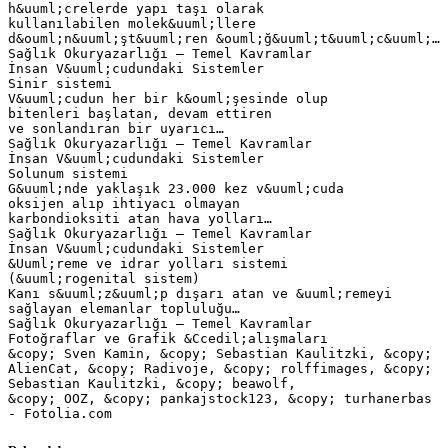
h&uuml;crelerde yapı taşı olarak
kullanılabilen molek&uuml;llere
d&ouml;n&uuml;şt&uuml;ren &ouml;ğ&uuml;t&uuml;c&uuml;…
Sağlık Okuryazarlığı – Temel Kavramlar
İnsan V&uuml;cudundaki Sistemler
Sinir sistemi
V&uuml;cudun her bir k&ouml;şesinde olup
bitenleri başlatan, devam ettiren
ve sonlandıran bir uyarıcı…
Sağlık Okuryazarlığı – Temel Kavramlar
İnsan V&uuml;cudundaki Sistemler
Solunum sistemi
G&uuml;nde yaklaşık 23.000 kez v&uuml;cuda
oksijen alıp ihtiyacı olmayan
karbondioksiti atan hava yolları…
Sağlık Okuryazarlığı – Temel Kavramlar
İnsan V&uuml;cudundaki Sistemler
&Uuml;reme ve idrar yolları sistemi
(&uuml;rogenital sistem)
Kanı s&uuml;z&uuml;p dışarı atan ve &uuml;remeyi
sağlayan elemanlar topluluğu…
Sağlık Okuryazarlığı – Temel Kavramlar
Fotoğraflar ve Grafik &Ccedil;alışmaları
&copy; Sven Kamin, &copy; Sebastian Kaulitzki, &copy;
AlienCat, &copy; Radivoje, &copy; rolffimages, &copy;
Sebastian Kaulitzki, &copy; beawolf,
&copy; OOZ, &copy; pankajstock123, &copy; turhanerbas