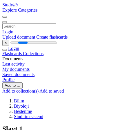
Study
lib
Explore Categories
Login
Upload document
Create flashcards
×
Login
Flashcards
Collections
Documents
Last activity
My documents
Saved documents
Profile
Add to ...
Add to collection(s)
Add to saved
Bilim
Biyoloji
Beslenme
Sindirim sistemi
Slayt 1