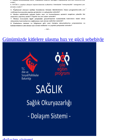
Günümüzde kitlelere ulaşma hızı ve gücü sebebiyle
dolasim-sistemi