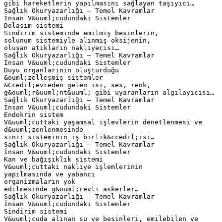
gibi hareketlerin yapılmasını sağlayan taşıyıcı…
Sağlık Okuryazarlığı – Temel Kavramlar
İnsan V&uuml;cudundaki Sistemler
Dolaşım sistemi
Sindirim sisteminde emilmiş besinlerin,
solunum sistemiyle alınmış oksijenin,
oluşan atıkların nakliyecisi…
Sağlık Okuryazarlığı – Temel Kavramlar
İnsan V&uuml;cudundaki Sistemler
Duyu organlarının oluşturduğu
&ouml;zelleşmiş sistemler
&Ccedil;evreden gelen ısı, ses, renk,
g&ouml;r&uuml;nt&uuml; gibi uyaranların algılayıcısı…
Sağlık Okuryazarlığı – Temel Kavramlar
İnsan V&uuml;cudundaki Sistemler
Endokrin sistem
V&uuml;cuttaki yaşamsal işlevlerin denetlenmesi ve
d&uuml;zenlenmesinde
sinir sisteminin iş birlik&ccedil;isi…
Sağlık Okuryazarlığı – Temel Kavramlar
İnsan V&uuml;cudundaki Sistemler
Kan ve bağışıklık sistemi
V&uuml;cuttaki nakliye işlemlerinin
yapılmasında ve yabancı
organizmaların yok
edilmesinde g&ouml;revli askerler…
Sağlık Okuryazarlığı – Temel Kavramlar
İnsan V&uuml;cudundaki Sistemler
Sindirim sistemi
V&uuml;cuda alınan su ve besinleri, emilebilen ve