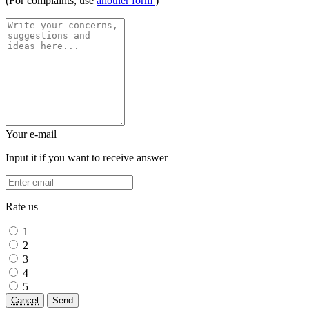
(For complaints, use
another form
)
Your e-mail
Input it if you want to receive answer
Rate us
1
2
3
4
5
Cancel
Send