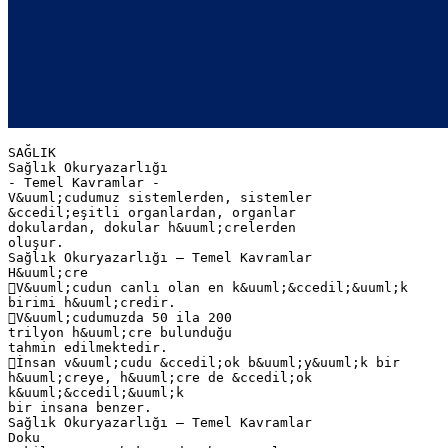
SAĞLIK
Sağlık Okuryazarlığı
- Temel Kavramlar -
V&uuml;cudumuz sistemlerden, sistemler
&ccedil;eşitli organlardan, organlar
dokulardan, dokular h&uuml;crelerden
oluşur.
Sağlık Okuryazarlığı – Temel Kavramlar
H&uuml;cre
V&uuml;cudun canlı olan en k&uuml;&ccedil;&uuml;k
birimi h&uuml;credir.
V&uuml;cudumuzda 50 ila 200
trilyon h&uuml;cre bulunduğu
tahmin edilmektedir.
İnsan v&uuml;cudu &ccedil;ok b&uuml;y&uuml;k bir
h&uuml;creye, h&uuml;cre de &ccedil;ok
k&uuml;&ccedil;&uuml;k
bir insana benzer.
Sağlık Okuryazarlığı – Temel Kavramlar
Doku