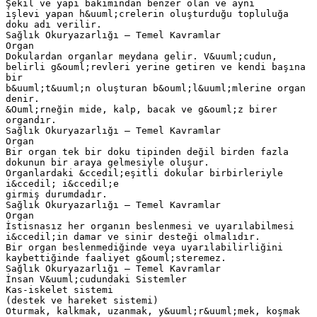
Şekil ve yapı bakımından benzer olan ve aynı
işlevi yapan h&uuml;crelerin oluşturduğu topluluğa
doku adı verilir.
Sağlık Okuryazarlığı – Temel Kavramlar
Organ
Dokulardan organlar meydana gelir. V&uuml;cudun,
belirli g&ouml;revleri yerine getiren ve kendi başına
bir
b&uuml;t&uuml;n oluşturan b&ouml;l&uuml;mlerine organ
denir.
&Ouml;rneğin mide, kalp, bacak ve g&ouml;z birer
organdır.
Sağlık Okuryazarlığı – Temel Kavramlar
Organ
Bir organ tek bir doku tipinden değil birden fazla
dokunun bir araya gelmesiyle oluşur.
Organlardaki &ccedil;eşitli dokular birbirleriyle
i&ccedil; i&ccedil;e
girmiş durumdadır.
Sağlık Okuryazarlığı – Temel Kavramlar
Organ
İstisnasız her organın beslenmesi ve uyarılabilmesi
i&ccedil;in damar ve sinir desteği olmalıdır.
Bir organ beslenmediğinde veya uyarılabilirliğini
kaybettiğinde faaliyet g&ouml;steremez.
Sağlık Okuryazarlığı – Temel Kavramlar
İnsan V&uuml;cudundaki Sistemler
Kas-iskelet sistemi
(destek ve hareket sistemi)
Oturmak, kalkmak, uzanmak, y&uuml;r&uuml;mek, koşmak