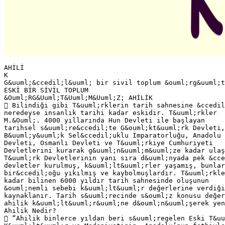
AHİLİ
K
G&uuml;&ccedil;l&uuml; bir sivil toplum &ouml;rg&uuml;t
ESKİ BİR SİVİL TOPLUM
&Ouml;RG&Uuml;T&Uuml;M&Uuml;Z; AHİLİK
 Bilindiği gibi T&uuml;rklerin tarih sahnesine &ccedil
neredeyse insanlık tarihi kadar eskidir. T&uuml;rkler
M.&Ouml;. 4000 yıllarında Hun Devleti ile başlayan
tarihsel s&uuml;re&ccedil;te G&ouml;kt&uuml;rk Devleti,
B&uuml;y&uuml;k Sel&ccedil;uklu İmparatorluğu, Anadolu 
Devleti, Osmanlı Devleti ve T&uuml;rkiye Cumhuriyeti
Devletlerini kurarak g&uuml;n&uuml;m&uuml;ze kadar ulaş
T&uuml;rk Devletlerinin yanı sıra d&uuml;nyada pek &cce
devletler kurulmuş, k&uuml;lt&uuml;rler yaşamış, bunlar
bir&ccedil;oğu yıkılmış ve kaybolmuşlardır. T&uuml;rkle
kadar bilinen 6000 yıldır tarih sahnesinde oluşunun
&ouml;nemli sebebi k&uuml;lt&uuml;r değerlerine verdiği
kaynaklanır. Tarih s&uuml;recinde s&ouml;z konusu değer
ahilik k&uuml;lt&uuml;r&uuml;ne d&ouml;n&uuml;şerek yen
Ahilik Nedir?
 “Ahilik binlerce yıldan beri s&uuml;regelen Eski T&uu