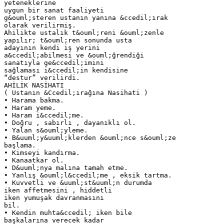
yeteneklerine
uygun bir sanat faaliyeti
g&ouml;steren ustanın yanına &ccedil;ırak
olarak verilirmiş.
Ahilikte ustalık t&ouml;reni &ouml;zenle
yapılır; t&ouml;ren sonunda usta
adayının kendi iş yerini
a&ccedil;abilmesi ve &ouml;ğrendiği
sanatıyla ge&ccedil;imini
sağlaması i&ccedil;in kendisine
“destur” verilirdi.
AHİLİK NASİHATI
( Ustanın &Ccedil;ırağına Nasihati )
• Harama bakma.
• Haram yeme.
• Haram i&ccedil;me.
• Doğru , sabırlı , dayanıklı ol.
• Yalan s&ouml;yleme.
• B&uuml;y&uuml;klerden &ouml;nce s&ouml;ze
başlama.
• Kimseyi kandırma.
• Kanaatkar ol.
• D&uuml;nya malına tamah etme.
• Yanlış &ouml;l&ccedil;me , eksik tartma.
• Kuvvetli ve &uuml;st&uuml;n durumda
iken affetmesini , hiddetli
iken yumuşak davranmasını
bil.
• Kendin muhta&ccedil; iken bile
başkalarına verecek kadar