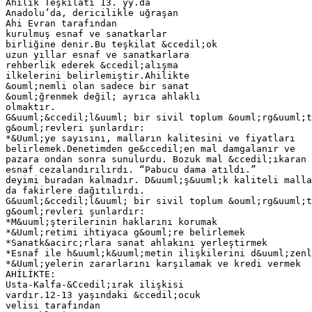
Ahilik Teşkilatı 13. yy.da
Anadolu’da, dericilikle uğraşan
Ahi Evran tarafından
kurulmuş esnaf ve sanatkarlar
birliğine denir.Bu teşkilat &ccedil;ok
uzun yıllar esnaf ve sanatkarlara
rehberlik ederek &ccedil;alışma
ilkelerini belirlemiştir.Ahilikte
&ouml;nemli olan sadece bir sanat
&ouml;ğrenmek değil; ayrıca ahlaklı
olmaktır.
G&uuml;&ccedil;l&uuml; bir sivil toplum &ouml;rg&uuml;
g&ouml;revleri şunlardır:
*&Uuml;ye sayısını, malların kalitesini ve fiyatları
belirlemek.Denetimden ge&ccedil;en mal damgalanır ve
pazara ondan sonra sunulurdu. Bozuk mal &ccedil;ıkaran
esnaf cezalandırılırdı. “Pabucu dama atıldı.”
deyimi buradan kalmadır. D&uuml;ş&uuml;k kaliteli malla
da fakirlere dağıtılırdı.
G&uuml;&ccedil;l&uuml; bir sivil toplum &ouml;rg&uuml;
g&ouml;revleri şunlardır:
*M&uuml;şterilerinin haklarını korumak
*&Uuml;retimi ihtiyaca g&ouml;re belirlemek
*Sanatk&acirc;rlara sanat ahlakını yerleştirmek
*Esnaf ile h&uuml;k&uuml;metin ilişkilerini d&uuml;zenl
*&Uuml;yelerin zararlarını karşılamak ve kredi vermek
AHİLİKTE:
Usta-Kalfa-&Ccedil;ırak ilişkisi
vardır.12-13 yaşındaki &ccedil;ocuk
velisi tarafından