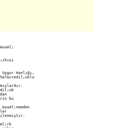
&uuml;
;ıkışı
 Uygur Hanlığı,
Sel&ccedil;uklu
mışlardır.
dil;ok
dan
rin bu
 &ouml;nemden
ler
ilenmiştir.
ml;rk