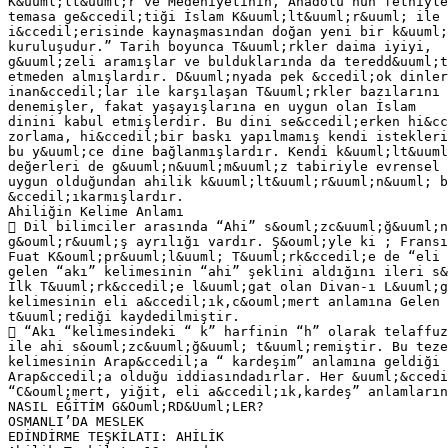
K&uuml;lt&uuml;r ve Medeniyetinin, Anadolu’nun fethiyle
temasa ge&ccedil;tiği İslam K&uuml;lt&uuml;r&uuml; ile 
i&ccedil;erisinde kaynaşmasından doğan yeni bir k&uuml;
kuruluşudur.” Tarih boyunca T&uuml;rkler daima iyiyi,
g&uuml;zeli aramışlar ve bulduklarında da teredd&uuml;t
etmeden almışlardır. D&uuml;nyada pek &ccedil;ok dinler
inan&ccedil;lar ile karşılaşan T&uuml;rkler bazılarını
denemişler, fakat yaşayışlarına en uygun olan İslam
dinini kabul etmişlerdir. Bu dini se&ccedil;erken hi&cc
zorlama, hi&ccedil;bir baskı yapılmamış kendi istekleri
bu y&uuml;ce dine bağlanmışlardır. Kendi k&uuml;lt&uuml
değerleri de g&uuml;n&uuml;m&uuml;z tabiriyle evrensel 
uygun olduğundan ahilik k&uuml;lt&uuml;r&uuml;n&uuml; b
&ccedil;ıkarmışlardır.
Ahiliğin Kelime Anlamı
 Dil bilimciler arasında “Ahi” s&ouml;zc&uuml;ğ&uuml;n
g&ouml;r&uuml;ş ayrılığı vardır. Ş&ouml;yle ki ; Fransı
Fuat K&ouml;pr&uuml;l&uuml; T&uuml;rk&ccedil;e de “eli 
gelen “akı” kelimesinin “ahi” şeklini aldığını ileri s&
İlk T&uuml;rk&ccedil;e l&uuml;gat olan Divan-ı L&uuml;g
kelimesinin eli a&ccedil;ık,c&ouml;mert anlamına Gelen 
t&uuml;rediği kaydedilmiştir.
 “Akı “kelimesindeki “ k” harfinin “h” olarak telaffuz
ile ahi s&ouml;zc&uuml;ğ&uuml; t&uuml;remiştir. Bu teze
kelimesinin Arap&ccedil;a “ kardeşim” anlamına geldiği 
Arap&ccedil;a olduğu iddiasındadırlar. Her &uuml;&ccedi
“C&ouml;mert, yiğit, eli a&ccedil;ık,kardeş” anlamların
NASIL EĞİTİM G&Ouml;RD&Uuml;LER?
OSMANLI’DA MESLEK
EDİNDİRME TEŞKİLATI: AHİLİK