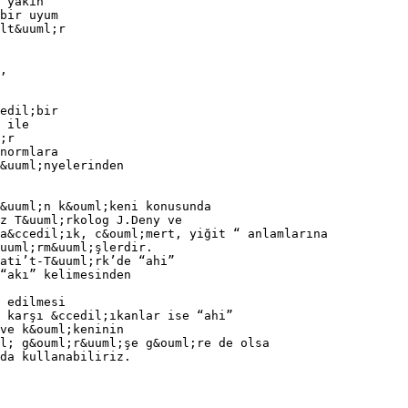
 yakın
bir uyum
lt&uuml;r
,
edil;bir
 ile
;r
normlara
&uuml;nyelerinden
&uuml;n k&ouml;keni konusunda
z T&uuml;rkolog J.Deny ve
a&ccedil;ık, c&ouml;mert, yiğit “ anlamlarına
uuml;rm&uuml;şlerdir.
ati’t-T&uuml;rk’de “ahi”
“akı” kelimesinden
 edilmesi
 karşı &ccedil;ıkanlar ise “ahi”
ve k&ouml;keninin
l; g&ouml;r&uuml;şe g&ouml;re de olsa
da kullanabiliriz.