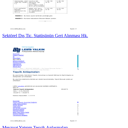
Sektörel Dış Tic. Statüsünün Geri Alınması Hk.
Mevzuat Yatırım Teşvik Anlaşmaları