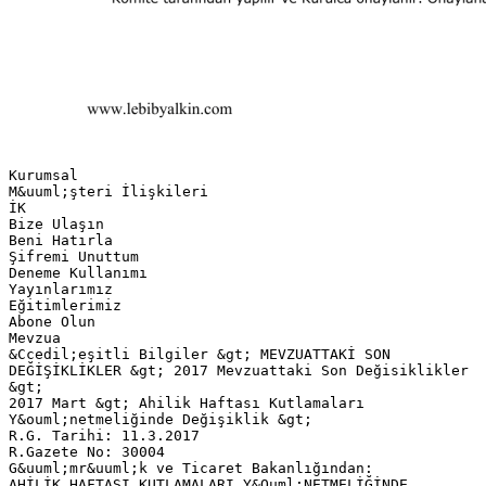
Kurumsal
M&uuml;şteri İlişkileri
İK
Bize Ulaşın
Beni Hatırla
Şifremi Unuttum
Deneme Kullanımı
Yayınlarımız
Eğitimlerimiz
Abone Olun
Mevzua
&Ccedil;eşitli Bilgiler &gt; MEVZUATTAKİ SON
DEĞİŞİKLİKLER &gt; 2017 Mevzuattaki Son Değisiklikler
&gt;
2017 Mart &gt; Ahilik Haftası Kutlamaları
Y&ouml;netmeliğinde Değişiklik &gt;
R.G. Tarihi: 11.3.2017
R.Gazete No: 30004
G&uuml;mr&uuml;k ve Ticaret Bakanlığından:
AHİLİK HAFTASI KUTLAMALARI Y&Ouml;NETMELİĞİNDE