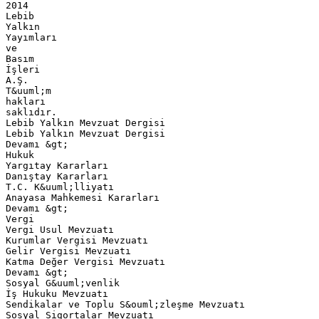
2014
Lebib
Yalkın
Yayımları
ve
Basım
İşleri
A.Ş.
T&uuml;m
hakları
saklıdır.
Lebib Yalkın Mevzuat Dergisi
Lebib Yalkın Mevzuat Dergisi
Devamı &gt;
Hukuk
Yargıtay Kararları
Danıştay Kararları
T.C. K&uuml;lliyatı
Anayasa Mahkemesi Kararları
Devamı &gt;
Vergi
Vergi Usul Mevzuatı
Kurumlar Vergisi Mevzuatı
Gelir Vergisi Mevzuatı
Katma Değer Vergisi Mevzuatı
Devamı &gt;
Sosyal G&uuml;venlik
İş Hukuku Mevzuatı
Sendikalar ve Toplu S&ouml;zleşme Mevzuatı
Sosyal Sigortalar Mevzuatı