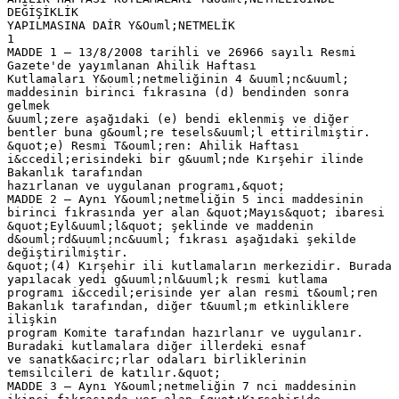
DEĞİŞİKLİK
YAPILMASINA DAİR Y&Ouml;NETMELİK
1
MADDE 1 – 13/8/2008 tarihli ve 26966 sayılı Resmi
Gazete'de yayımlanan Ahilik Haftası
Kutlamaları Y&ouml;netmeliğinin 4 &uuml;nc&uuml;
maddesinin birinci fıkrasına (d) bendinden sonra
gelmek
&uuml;zere aşağıdaki (e) bendi eklenmiş ve diğer
bentler buna g&ouml;re tesels&uuml;l ettirilmiştir.
&quot;e) Resmi T&ouml;ren: Ahilik Haftası
i&ccedil;erisindeki bir g&uuml;nde Kırşehir ilinde
Bakanlık tarafından
hazırlanan ve uygulanan programı,&quot;
MADDE 2 – Aynı Y&ouml;netmeliğin 5 inci maddesinin
birinci fıkrasında yer alan &quot;Mayıs&quot; ibaresi
&quot;Eyl&uuml;l&quot; şeklinde ve maddenin
d&ouml;rd&uuml;nc&uuml; fıkrası aşağıdaki şekilde
değiştirilmiştir.
&quot;(4) Kırşehir ili kutlamaların merkezidir. Burada
yapılacak yedi g&uuml;nl&uuml;k resmi kutlama
programı i&ccedil;erisinde yer alan resmi t&ouml;ren
Bakanlık tarafından, diğer t&uuml;m etkinliklere
ilişkin
program Komite tarafından hazırlanır ve uygulanır.
Buradaki kutlamalara diğer illerdeki esnaf
ve sanatk&acirc;rlar odaları birliklerinin
temsilcileri de katılır.&quot;
MADDE 3 – Aynı Y&ouml;netmeliğin 7 nci maddesinin