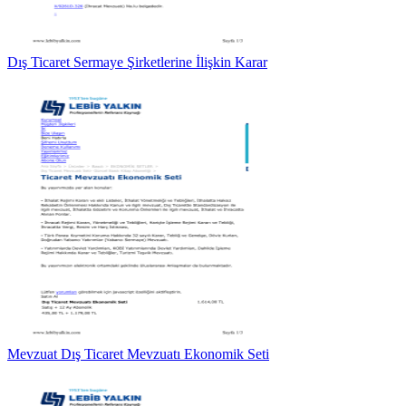
Dış Ticaret Sermaye Şirketlerine İlişkin Karar
Mevzuat Dış Ticaret Mevzuatı Ekonomik Seti