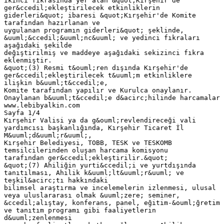
ikinci fıkrasında yer alan &quot;Kırşehir'de
ger&ccedil;ekleştirilecek etkinliklerin
giderleri&quot; ibaresi &quot;Kırşehir'de Komite
tarafından hazırlanan ve
uygulanan programın giderleri&quot; şeklinde,
&uuml;&ccedil;&uuml;nc&uuml; ve yedinci fıkraları
aşağıdaki şekilde
değiştirilmiş ve maddeye aşağıdaki sekizinci fıkra
eklenmiştir.
&quot;(3) Resmi t&ouml;ren dışında Kırşehir'de
ger&ccedil;ekleştirilecek t&uuml;m etkinliklere
ilişkin b&uuml;t&ccedil;e,
Komite tarafından yapılır ve Kurulca onaylanır.
Onaylanan b&uuml;t&ccedil;e d&acirc;hilinde harcamalar
www.lebibyalkin.com
Sayfa 1/4
Kırşehir Valisi ya da g&ouml;revlendireceği vali
yardımcısı başkanlığında, Kırşehir Ticaret İl
M&uuml;d&uuml;r&uuml;,
Kırşehir Belediyesi, TOBB, TESK ve TESKOMB
temsilcilerinden oluşan harcama komisyonu
tarafından ger&ccedil;ekleştirilir.&quot;
&quot;(7) Ahiliğin yurti&ccedil;i ve yurtdışında
tanıtılması, Ahilik k&uuml;lt&uuml;r&uuml; ve
teşkil&acirc;tı hakkındaki
bilimsel araştırma ve incelemelerin izlenmesi, ulusal
veya uluslararası olmak &uuml;zere; seminer,
&ccedil;alıştay, konferans, panel, eğitim-&ouml;ğretim
ve tanıtım programı gibi faaliyetlerin
d&uuml;zenlenmesi