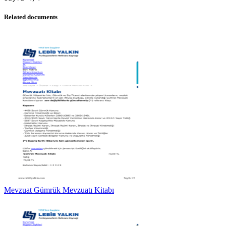
Related documents
Mevzuat Gümrük Mevzuatı Kitabı