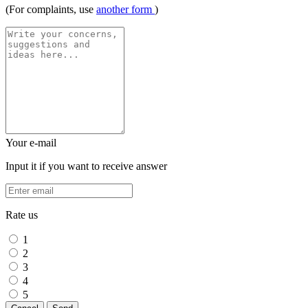
(For complaints, use
another form
)
Your e-mail
Input it if you want to receive answer
Rate us
1
2
3
4
5