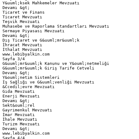
Y&uuml;ksek Mahkemeler Mevzuatı
Devamı &gt;
Ticaret ve Finans
Ticaret Mevzuatı
Teşvik Mevzuatı
Muhasebe ve Raporlama Standartları Mevzuatı
Sermaye Piyasası Mevzuatı
Devamı &gt;
Dış Ticaret ve G&uuml;mr&uuml;k
İhracat Mevzuatı
İthalat Mevzuatı
www.lebibyalkin.com
Sayfa 3/4
G&uuml;mr&uuml;k Kanunu ve Y&ouml;netmeliği
G&uuml;mr&uuml;k Giriş Tarife Cetveli
Devamı &gt;
Y&ouml;netim Sistemleri
İş Sağlığı ve G&uuml;venliği Mevzuatı
&Ccedil;evre Mevzuatı
Gıda Mevzuatı
Enerji Mevzuatı
Devamı &gt;
Sekt&ouml;rel
Gayrimenkul Mevzuatı
İmar Mevzuatı
İhale Mevzuatı
Turizm Mevzuatı
Devamı &gt;
www.lebibyalkin.com