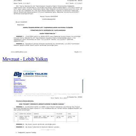
Mevzuat - Lebib Yalkın