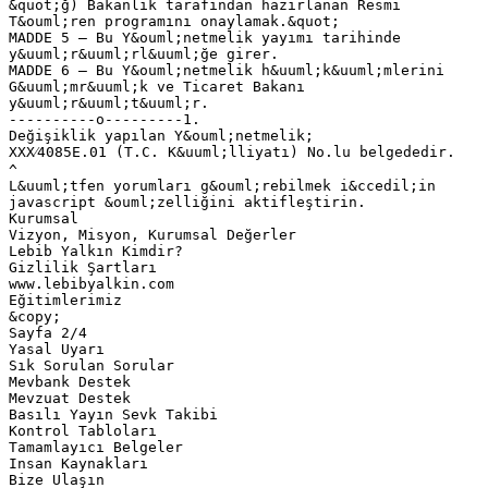
&quot;ğ) Bakanlık tarafından hazırlanan Resmi
T&ouml;ren programını onaylamak.&quot;
MADDE 5 – Bu Y&ouml;netmelik yayımı tarihinde
y&uuml;r&uuml;rl&uuml;ğe girer.
MADDE 6 – Bu Y&ouml;netmelik h&uuml;k&uuml;mlerini
G&uuml;mr&uuml;k ve Ticaret Bakanı
y&uuml;r&uuml;t&uuml;r.
----------o---------1.
Değişiklik yapılan Y&ouml;netmelik;
XXX⁄4085E.01 (T.C. K&uuml;lliyatı) No.lu belgededir.
^
L&uuml;tfen yorumları g&ouml;rebilmek i&ccedil;in
javascript &ouml;zelliğini aktifleştirin.
Kurumsal
Vizyon, Misyon, Kurumsal Değerler
Lebib Yalkın Kimdir?
Gizlilik Şartları
www.lebibyalkin.com
Eğitimlerimiz
&copy;
Sayfa 2/4
Yasal Uyarı
Sık Sorulan Sorular
Mevbank Destek
Mevzuat Destek
Basılı Yayın Sevk Takibi
Kontrol Tabloları
Tamamlayıcı Belgeler
Insan Kaynakları
Bize Ulaşın