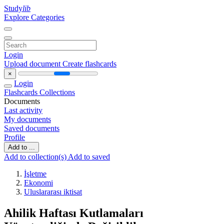
Study
lib
Explore Categories
Login
Upload document
Create flashcards
×
Login
Flashcards
Collections
Documents
Last activity
My documents
Saved documents
Profile
Add to ...
Add to collection(s)
Add to saved
İşletme
Ekonomi
Uluslararası iktisat
Ahilik Haftası Kutlamaları