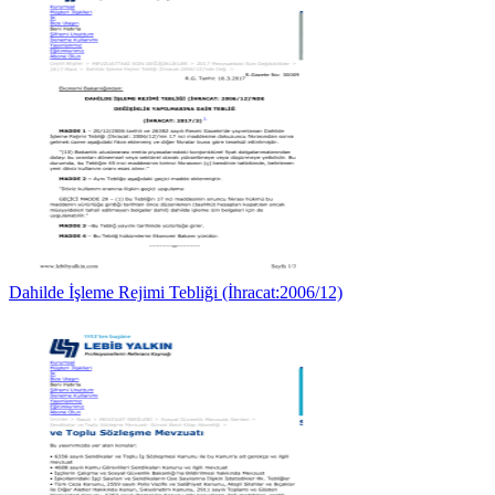
Dahilde İşleme Rejimi Tebliği (İhracat:2006/12)