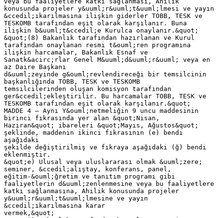
veya bu faaliyetlere katkı sağlanması, Ahilik
konusunda projeler y&uuml;r&uuml;t&uuml;lmesi ve yayın
&ccedil;ıkarılmasına ilişkin giderler TOBB, TESK ve
TESKOMB tarafından eşit olarak karşılanır. Buna
ilişkin b&uuml;t&ccedil;e Kurulca onaylanır.&quot;
&quot;(8) Bakanlık tarafından hazırlanan ve Kurul
tarafından onaylanan resmi t&ouml;ren programına
ilişkin harcamalar, Bakanlık Esnaf ve
Sanatk&acirc;rlar Genel M&uuml;d&uuml;r&uuml; veya en
az Daire Başkanı
d&uuml;zeyinde g&ouml;revlendireceği bir temsilcinin
başkanlığında TOBB, TESK ve TESKOMB
temsilcilerinden oluşan komisyon tarafından
ger&ccedil;ekleştirilir. Bu harcamalar TOBB, TESK ve
TESKOMB tarafından eşit olarak karşılanır.&quot;
MADDE 4 – Aynı Y&ouml;netmeliğin 9 uncu maddesinin
birinci fıkrasında yer alan &quot;Nisan,
Haziran&quot; ibareleri &quot;Mayıs, Ağustos&quot;
şeklinde, maddenin ikinci fıkrasının (e) bendi
aşağıdaki
şekilde değiştirilmiş ve fıkraya aşağıdaki (ğ) bendi
eklenmiştir.
&quot;e) Ulusal veya uluslararası olmak &uuml;zere;
seminer, &ccedil;alıştay, konferans, panel,
eğitim-&ouml;ğretim ve tanıtım programı gibi
faaliyetlerin d&uuml;zenlenmesine veya bu faaliyetlere
katkı sağlanmasına, Ahilik konusunda projeler
y&uuml;r&uuml;t&uuml;lmesine ve yayın
&ccedil;ıkarılmasına karar
vermek,&quot;