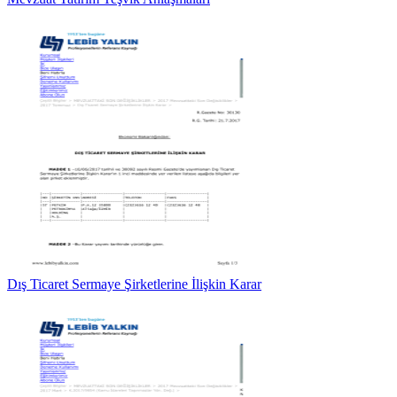
Dış Ticaret Sermaye Şirketlerine İlişkin Karar