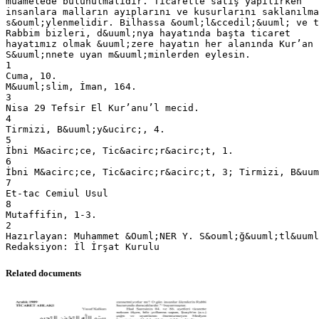
muamelede bulunulmalıdır. Ticarette satış yapılırken
insanlara malların ayıplarını ve kusurlarını saklanılma
s&ouml;ylenmelidir. Bilhassa &ouml;l&ccedil;&uuml; ve t
Rabbim bizleri, d&uuml;nya hayatında başta ticaret
hayatımız olmak &uuml;zere hayatın her alanında Kur’an 
S&uuml;nnete uyan m&uuml;minlerden eylesin.
1
Cuma, 10.
M&uuml;slim, İman, 164.
3
Nisa 29 Tefsir El Kur’anu’l mecid.
4
Tirmizi, B&uuml;y&ucirc;, 4.
5
İbni M&acirc;ce, Tic&acirc;r&acirc;t, 1.
6
İbni M&acirc;ce, Tic&acirc;r&acirc;t, 3; Tirmizi, B&uum
7
Et-tac Cemiul Usul
8
Mutaffifin, 1-3.
2
Hazırlayan: Muhammet &Ouml;NER Y. S&ouml;ğ&uuml;tl&uuml
Related documents