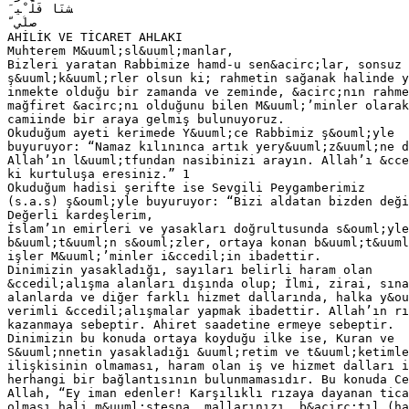
َ ‫ﺸﻨَﺎ ﻓَﻠَ ْﯿ‬
ّ ‫ﺻﻠﱠﻲ‬
AHİLİK VE TİCARET AHLAKI
Muhterem M&uuml;sl&uuml;manlar,
Bizleri yaratan Rabbimize hamd-u sen&acirc;lar, sonsuz
ş&uuml;k&uuml;rler olsun ki; rahmetin sağanak halinde y
inmekte olduğu bir zamanda ve zeminde, &acirc;nın rahme
mağfiret &acirc;nı olduğunu bilen M&uuml;’minler olarak
camiinde bir araya gelmiş bulunuyoruz.
Okuduğum ayeti kerimede Y&uuml;ce Rabbimiz ş&ouml;yle
buyuruyor: “Namaz kılınınca artık yery&uuml;z&uuml;ne d
Allah’ın l&uuml;tfundan nasibinizi arayın. Allah’ı &cce
ki kurtuluşa eresiniz.” 1
Okuduğum hadisi şerifte ise Sevgili Peygamberimiz
(s.a.s) ş&ouml;yle buyuruyor: “Bizi aldatan bizden deği
Değerli kardeşlerim,
İslam’ın emirleri ve yasakları doğrultusunda s&ouml;yle
b&uuml;t&uuml;n s&ouml;zler, ortaya konan b&uuml;t&uuml
işler M&uuml;’minler i&ccedil;in ibadettir.
Dinimizin yasakladığı, sayıları belirli haram olan
&ccedil;alışma alanları dışında olup; İlmi, zirai, sına
alanlarda ve diğer farklı hizmet dallarında, halka y&ou
verimli &ccedil;alışmalar yapmak ibadettir. Allah’ın rı
kazanmaya sebeptir. Ahiret saadetine ermeye sebeptir.
Dinimizin bu konuda ortaya koyduğu ilke ise, Kuran ve
S&uuml;nnetin yasakladığı &uuml;retim ve t&uuml;ketimle
ilişkisinin olmaması, haram olan iş ve hizmet dalları i
herhangi bir bağlantısının bulunmamasıdır. Bu konuda Ce
Allah, “Ey iman edenler! Karşılıklı rızaya dayanan tica
olması hali m&uuml;stesna, mallarınızı, b&acirc;tıl (ha