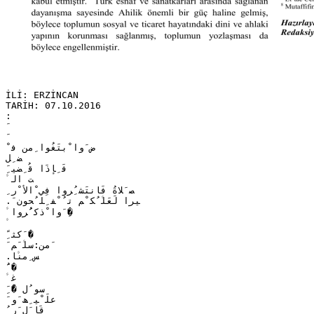
İLİ: ERZİNCAN
TARİH: 07.10.2016
:
ْ ‫ض َوا ْﺑﺘَﻐُﻮا ِﻣﻦ ﻓ‬
‫ﻀ ِﻞ‬
ِ َ‫ﻓَ ِﺈذَا ﻗُ ِﻀﯿ‬
‫ﺖ اﻟ ﱠ‬
ِ ‫ﺼ َﻼةُ ﻓَﺎﻧﺘَﺸ ُِﺮوا ﻓِﻲ ْاﻷ ْر‬
. َ‫ﯿﺮا ﻟَﻌَﻠﱠ ُﻜ ْﻢ ﺗ ُ ْﻔ ِﻠ ُﺤﻮن‬
‫�ِ َوا ْذﻛ ُُﺮوا ﱠ‬
ً ِ‫�َ َﻛﺜ‬
َ ‫ َﻣﻦ‬:‫ﺳﻠﱠ َﻢ‬
.‫ﺲ ِﻣﻨﱠﺎ‬
َ ُ�
‫ﻏ ﱠ‬
َ ِ�ّ ‫ﺳﻮ ُل‬
َ ‫ﻋﻠَ ْﯿ ِﮫ َو‬
ُ ‫ﻗَﺎ َل َر‬