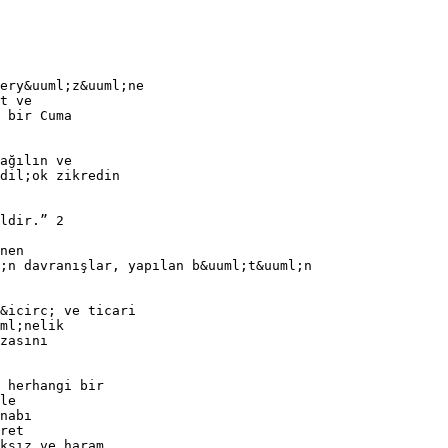
ery&uuml;z&uuml;ne
t ve
 bir Cuma
ağılın ve
dil;ok zikredin
ldir.” 2
nen
;n davranışlar, yapılan b&uuml;t&uuml;n
&icirc; ve ticari
ml;nelik
zasını
 herhangi bir
le
nabı
ret
ksız ve haram