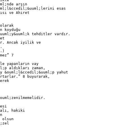
ml;nde arşın
ml;l&ccedil;&uuml;lerini esas
ısı ve Ahiret
olarak
n koyduğu
uuml;y&uuml;k tehditler vardır.
et
r. Ancak iyilik ve
.
.)
mez” 7
le yapanların vay
ml;p aldıkları zaman,
y &ouml;l&ccedil;&uuml;p yahut
rtarlar.” 8 buyurarak,
erek
&ouml;zenilmemelidir.
esi
alı, hakiki
n
 olsun
;zel