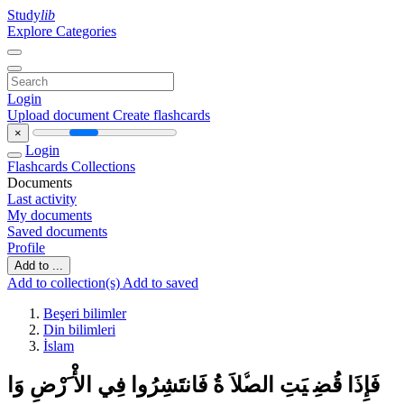
Study
lib
Explore Categories
Login
Upload document
Create flashcards
×
Login
Flashcards
Collections
Documents
Last activity
My documents
Saved documents
Profile
Add to ...
Add to collection(s)
Add to saved
Beşeri bilimler
Din bilimleri
İslam
ﻓَﺈِذَا ﻗُﻀِ ﯿَﺖِ اﻟﺼﱠﻼَ ةُ ﻓَﺎﻧﺘَﺸِﺮُوا ﻓِﻲ اﻷْ َرْضِ وَا