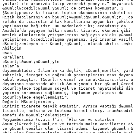
yollar) ile aranızda (alıp vererek) yemeyin.” buyurarak
&ouml;l&ccedil;&uuml;y&uuml; de ortaya koymuştur. 3
Ş&uuml;phesiz ki ticaret toplum ekonomisinin iskeletidi
Rızık kapılarının en b&uuml;y&uuml;ğ&uuml;d&uuml;r. Top
refahı da ticaretin ahlak kurallarına uygun bir şekilde
yapılmasına bağlıdır. Bu nedenledir ki; ecdadımız da
Anadolu’da yaşayan halkın sanat, ticaret, ekonomi gibi 
meslek alanlarında yetişmelerini sağlayıp ahlaki y&ouml
yetiştiren, &ccedil;alışma yaşamını, iyi insanın vasıfl
d&uuml;zenleyen bir &ouml;rg&uuml;t olarak ahilik teşki
Ahiliğin
esas
kuralları
b&uuml;t&uuml;n&uuml;yle
İslam’a
dayanmaktadır. İslam’ın kardeşlik, c&ouml;mertlik, yard
zahitlik, feragat ve doğruluk prensiplerini esas dayana
kabul etmiştir. T&uuml;rk esnaf ve sanatk&acirc;rları a
dayanışma sayesinde Ahilik &ouml;nemli bir g&uuml;&cced
b&ouml;ylece toplumun sosyal ve ticaret hayatındaki din
yapının korunması sağlanmış, toplumun yozlaşması da
b&ouml;ylece engellenmiştir.
Değerli M&uuml;minler,
Dinimiz ticarete teşvik etmiştir. Ayrıca yaptığı d&uuml
ticaretle, nefsine ve topluma hizmet etmiş, inan&ccedil
esnafı da m&uuml;jdelemiştir.
Peygamberimiz (s.a.s.)’in, “Alırken ve satarken
&ouml;l&ccedil;&uuml;de ve tartıda malın vasıflarını a&
ve g&uuml;venilir olan ticaret adamı, kıyamet g&uuml;n&
ehli olan Peygamberlerle, doğrularla ve şehitlerle birl