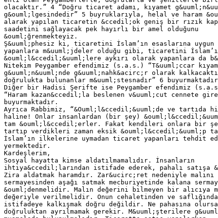
olacaktır.” 4 “Doğru ticaret adamı, kıyamet g&uuml;n&uu
g&ouml;lgesindedir” 5 buyruklarıyla, helal ve haram &ou
alarak yapılan ticaretin &ccedil;ok geniş bir rızık kap
saadetini sağlayacak pek hayırlı bir amel olduğunu
&ouml;ğrenmekteyiz.
Ş&uuml;phesiz ki, ticaretini İslam’ın esaslarına uygun 
yapanlara m&uuml;jdeler olduğu gibi, ticaretini İslam’ı
&ouml;l&ccedil;&uuml;lere aykırı olarak yapanlara da b&
Nitekim Peygamber efendimiz (s.a.s.) “T&uuml;ccar kıyam
g&uuml;n&uuml;nde g&uuml;nahk&acirc;r olarak kalkacaktı
doğrulukta bulunanlar m&uuml;stesnadır” 6 buyurmaktadır
Diğer bir Hadisi Şerifte ise Peygamber efendimiz (s.a.s
“Haram kazan&ccedil;la beslenen v&uuml;cut cennete gire
buyurmaktadır.
Ayrıca Rabbimiz, “&Ouml;l&ccedil;&uuml;de ve tartıda hi
haline! Onlar insanlardan (bir şey) &ouml;l&ccedil;&uu
tam &ouml;l&ccedil;erler. Fakat kendileri onlara bir şe
tartıp verdikleri zaman eksik &ouml;l&ccedil;&uuml;p ta
İslam’ın ilkelerine uymadan ticaret yapanları tehdit ed
yermektedir.
Kardeşlerim,
Sosyal hayatta kimse aldatılmamalıdır. İnsanların
ihtiya&ccedil;larından istifade ederek, pahalı satışa 
Zira aldatmak haramdır. Zar&ucirc;ret nedeniyle malını
sermayesinden aşağı satmak mecburiyetinde kalana sermay
&ouml;denmelidir. Malın değerini bilmeyen bir alıcıya m
değeriyle verilmelidir. Onun cehaletinden ve saflığında
istifadeye kalkışmak doğru değildir. Ne pahasına olursa
doğruluktan ayrılmamak gerekir. M&uuml;şterilere g&uuml