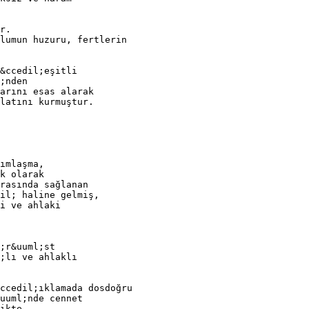
r.
lumun huzuru, fertlerin
&ccedil;eşitli
;nden
arını esas alarak
latını kurmuştur.
ımlaşma,
k olarak
rasında sağlanan
il; haline gelmiş,
i ve ahlaki
;r&uuml;st
;lı ve ahlaklı
ccedil;ıklamada dosdoğru
uuml;nde cennet
ikte