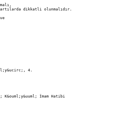
malı,
artılarda dikkatli olunmalıdır.
ve
l;y&ucirc;, 4.
; K&ouml;y&uuml; İmam Hatibi