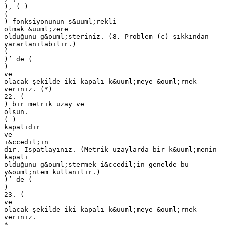
), ( )
(
) fonksiyonunun s&uuml;rekli
olmak &uuml;zere
olduğunu g&ouml;steriniz. (8. Problem (c) şıkkından
yararlanılabilir.)
(
)’ de (
)
ve
olacak şekilde iki kapalı k&uuml;meye &ouml;rnek
veriniz. (*)
22. (
) bir metrik uzay ve
olsun.
( )
kapalıdır
ve
i&ccedil;in
dır. İspatlayınız. (Metrik uzaylarda bir k&uuml;menin
kapalı
olduğunu g&ouml;stermek i&ccedil;in genelde bu
y&ouml;ntem kullanılır.)
)’ de (
)
23. (
ve
olacak şekilde iki kapalı k&uuml;meye &ouml;rnek
veriniz.
*