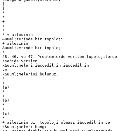
{
}
*
*
+
+
*
* + ailesinin
&uuml;zerinde bir topoloji
+ ailesinin
&uuml;zerinde bir topoloji
*
48. 46. ve 47. Problemlerde verilen topolojilerde
aşağıda verilen
k&uuml;meleri i&ccedil;in i&ccedil;in
ve
k&uuml;melerini bulunuz.
*
+
(a)
*
+
(b)
*
+
(c)
*
+ ailesinin bir topoloji olması i&ccedil;in ve
k&uuml;meleri hangi