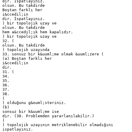
dir. İspatlayınız.
olsun. Bu takdirde
Boştan farklı her
i&ccedil;in
dir. İspatlayınız.
) bir topolojik uzay ve
olsun. Bu takdirde
hem a&ccedil;ık hem kapalıdır.
) bir topolojik uzay ve
32. (
olsun. Bu takdirde
) topolojik uzayında
33. sonsuz bir k&uuml;me olmak &uuml;zere (
(a) Boştan farklı her
i&ccedil;in
dir.
31. (
34.
35.
36.
37.
38.
(
) olduğunu g&ouml;steriniz.
(b)
sonsuz bir k&uuml;me ise
dir. (30. Problemden yararlanılabilir.)
(
) topolojik uzayının metriklenebilir olmadığını
ispatlayınız.