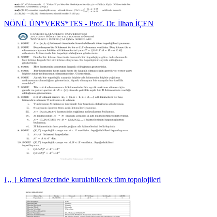
NÖNÜ ÜN*VERS*TES - Prof. Dr. İlhan İÇEN
{,, } kümesi üzerinde kurulabilecek tüm topolojileri