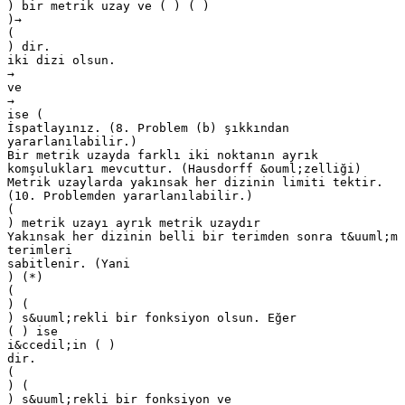
) bir metrik uzay ve ( ) ( )
)→
(
) dir.
iki dizi olsun.
→
ve
→
ise (
İspatlayınız. (8. Problem (b) şıkkından
yararlanılabilir.)
Bir metrik uzayda farklı iki noktanın ayrık
komşulukları mevcuttur. (Hausdorff &ouml;zelliği)
Metrik uzaylarda yakınsak her dizinin limiti tektir.
(10. Problemden yararlanılabilir.)
(
) metrik uzayı ayrık metrik uzaydır
Yakınsak her dizinin belli bir terimden sonra t&uuml;m
terimleri
sabitlenir. (Yani
) (*)
(
) (
) s&uuml;rekli bir fonksiyon olsun. Eğer
( ) ise
i&ccedil;in ( )
dir.
(
) (
) s&uuml;rekli bir fonksiyon ve