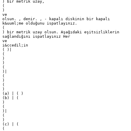
) bir metrik uzay,
(
)
ve
olsun. , denir. , - kapalı diskinin bir kapalı
k&uuml;me olduğunu ispatlayınız.
(
) bir metrik uzay olsun. Aşağıdaki eşitsizliklerin
sağlandığını ispatlayınız Her
ve
i&ccedil;in
( )|
(
)
)
(
)|
(
)
(
)
(a) | ( )
(b) | (
)
(
)|
(
)
(c) | (
(