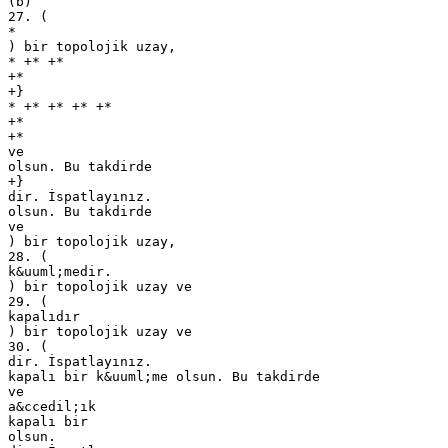
(b)
27. (
*
) bir topolojik uzay,
* +* +*
+*
+}
* +* +* +* +*
+*
+*
ve
olsun. Bu takdirde
+}
dir. İspatlayınız.
olsun. Bu takdirde
ve
) bir topolojik uzay,
28. (
k&uuml;medir.
) bir topolojik uzay ve
29. (
kapalıdır
) bir topolojik uzay ve
30. (
dir. İspatlayınız.
kapalı bir k&uuml;me olsun. Bu takdirde
ve
a&ccedil;ık
kapalı bir
olsun.