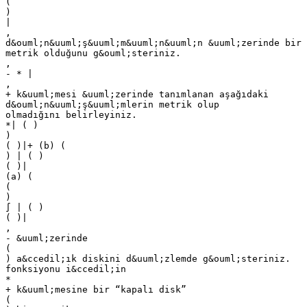
(
)
|
,
d&ouml;n&uuml;ş&uuml;m&uuml;n&uuml;n &uuml;zerinde bir
metrik olduğunu g&ouml;steriniz.
,
- * |
,
+ k&uuml;mesi &uuml;zerinde tanımlanan aşağıdaki
d&ouml;n&uuml;ş&uuml;mlerin metrik olup
olmadığını belirleyiniz.
*| ( )
)
( )|+ (b) (
) | ( )
( )|
(a) (
(
)
∫ | ( )
( )|
,
- &uuml;zerinde
(
) a&ccedil;ık diskini d&uuml;zlemde g&ouml;steriniz.
fonksiyonu i&ccedil;in
*
+ k&uuml;mesine bir “kapalı disk”
(