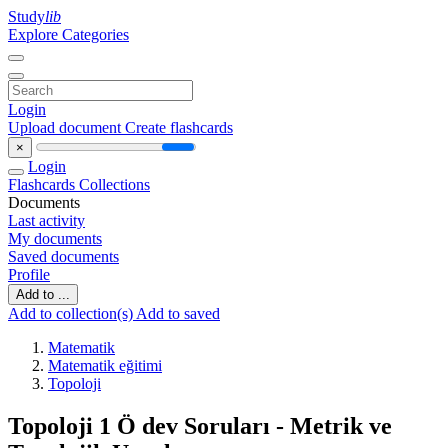
Study
lib
Explore Categories
Login
Upload document
Create flashcards
×
Login
Flashcards
Collections
Documents
Last activity
My documents
Saved documents
Profile
Add to ...
Add to collection(s)
Add to saved
Matematik
Matematik eğitimi
Topoloji
Topoloji 1 Ö dev Soruları - Metrik ve