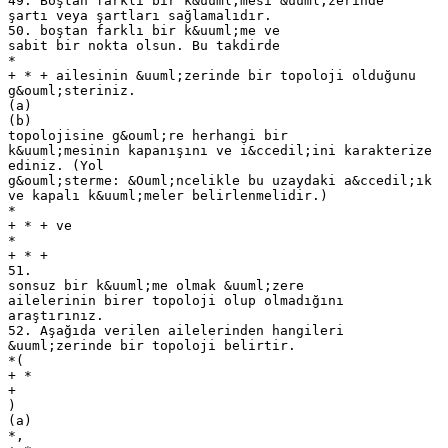
49. Boştan farklı bir k&uuml;mesi &uuml;zerinde
şartı veya şartları sağlamalıdır.
50. boştan farklı bir k&uuml;me ve
sabit bir nokta olsun. Bu takdirde
*
+ * + ailesinin &uuml;zerinde bir topoloji olduğunu
g&ouml;steriniz.
(a)
(b)
topolojisine g&ouml;re herhangi bir
k&uuml;mesinin kapanışını ve i&ccedil;ini karakterize
ediniz. (Yol
g&ouml;sterme: &Ouml;ncelikle bu uzaydaki a&ccedil;ık
ve kapalı k&uuml;meler belirlenmelidir.)
*
+ * + ve
*
+ * +
51.
sonsuz bir k&uuml;me olmak &uuml;zere
ailelerinin birer topoloji olup olmadığını
araştırınız.
52. Aşağıda verilen ailelerinden hangileri
&uuml;zerinde bir topoloji belirtir.
*(
+ *
+
)
(a)
*,