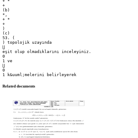
+ *
+
(b)
*,
+ *
+
)
(c)
53. (
) topolojik uzayında
⋃
eşit olup olmadıklarını inceleyiniz.
0
1 ve
⋃
0
Related documents