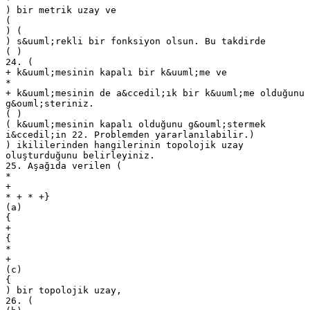
) bir metrik uzay ve
(
) (
) s&uuml;rekli bir fonksiyon olsun. Bu takdirde
( )
24. (
+ k&uuml;mesinin kapalı bir k&uuml;me ve
*
+ k&uuml;mesinin de a&ccedil;ık bir k&uuml;me olduğunu
g&ouml;steriniz.
( )
( k&uuml;mesinin kapalı olduğunu g&ouml;stermek
i&ccedil;in 22. Problemden yararlanılabilir.)
) ikililerinden hangilerinin topolojik uzay
oluşturduğunu belirleyiniz.
25. Aşağıda verilen (
*
+
* + * +}
(a)
{
+
{
*
+
(c)
{
) bir topolojik uzay,
26. (