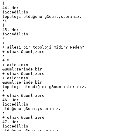
)
44. Her
i&ccedil;in
topoloji olduğunu g&ouml;steriniz.
*(
)
45. Her
i&ccedil;in
*
+
+ ailesi bir topoloji midir? Neden?
+ olmak &uuml;zere
*
+ *
+ ailesinin
&uuml;zerinde bir
+ olmak &uuml;zere
+ ailesinin
&uuml;zerinde bir
topoloji olmadığını g&ouml;steriniz.
*
+ olmak &uuml;zere
46. Her
i&ccedil;in
olduğunu g&ouml;steriniz.
*
+ olmak &uuml;zere
47. Her
i&ccedil;in
olduğunu g&ouml;steriniz.