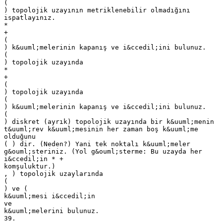
(
) topolojik uzayının metriklenebilir olmadığını
ispatlayınız.
*
+
(
) k&uuml;melerinin kapanış ve i&ccedil;ini bulunuz.
(
) topolojik uzayında
*
+
(
) topolojik uzayında
(
) k&uuml;melerinin kapanış ve i&ccedil;ini bulunuz.
(
) diskret (ayrık) topolojik uzayında bir k&uuml;menin
t&uuml;rev k&uuml;mesinin her zaman boş k&uuml;me
olduğunu
( ) dir. (Neden?) Yani tek noktalı k&uuml;meler
g&ouml;steriniz. (Yol g&ouml;sterme: Bu uzayda her
i&ccedil;in * +
komşuluktur.)
, ) topolojik uzaylarında
(
) ve (
k&uuml;mesi i&ccedil;in
ve
k&uuml;melerini bulunuz.
39.