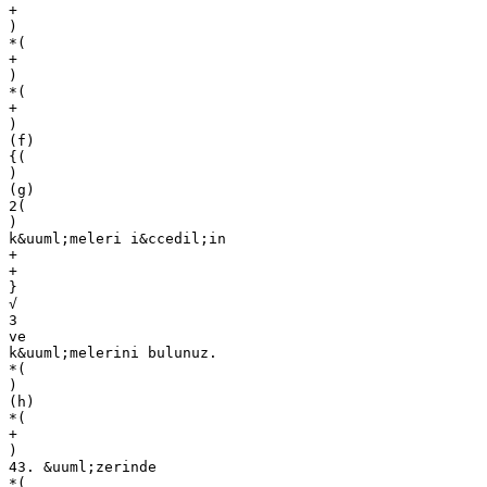
+
)
*(
+
)
*(
+
)
(f)
{(
)
(g)
2(
)
k&uuml;meleri i&ccedil;in
+
+
}
√
3
ve
k&uuml;melerini bulunuz.
*(
)
(h)
*(
+
)
43. &uuml;zerinde
*(