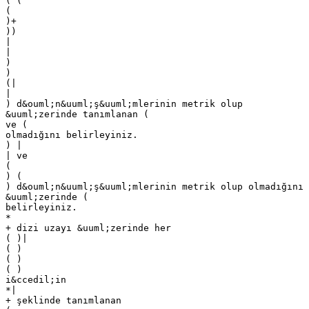
( (
(
)+
))
|
|
)
)
(|
|
) d&ouml;n&uuml;ş&uuml;mlerinin metrik olup
&uuml;zerinde tanımlanan (
ve (
olmadığını belirleyiniz.
) |
| ve
(
) (
) d&ouml;n&uuml;ş&uuml;mlerinin metrik olup olmadığını
&uuml;zerinde (
belirleyiniz.
*
+ dizi uzayı &uuml;zerinde her
( )|
( )
( )
( )
i&ccedil;in
*|
+ şeklinde tanımlanan