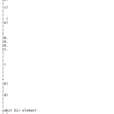
)
(c)
(
)
( (
(e)
(
)
{
18.
19.
20.
21.
(
(
)
))
)
(
)
*
(b)
(
)
(d)
(
)
(
sabit bir eleman)