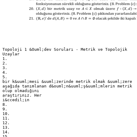
Topoloji 1 &Ouml;dev Soruları - Metrik ve Topolojik
Uzaylar
1.
2.
3.
4.
5.
bir k&uuml;mesi &uuml;zerinde metrik olmak &uuml;zere
aşağıda tanımlanan d&ouml;n&uuml;ş&uuml;mlerin metrik
olup olmadığını
araştırınız. Her
i&ccedil;in
8.
9.
10.
11.
12.
13.
14.
15.