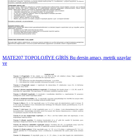
MATE207 TOPOLOJİYE GİRİŞ Bu dersin amacı, metrik uzaylar
ve