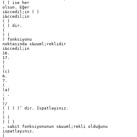
( ) ise her
olsun. Eğer
i&ccedil;in ( )
i&ccedil;in
( )
( ) dir.
(
) (
) fonksiyonu
noktasında s&uuml;reklidir
i&ccedil;in
16.
17.
)
(
(c)
6.
7.
(
(a)
: .
(
)/
( ( ) )’ dir. İspatlayınız.
(
) (
) ( )
, sabit fonksiyonunun s&uuml;rekli olduğunu
ispatlayınız.
(