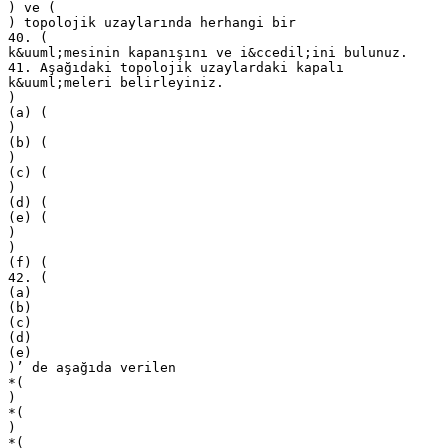
) ve (
) topolojik uzaylarında herhangi bir
40. (
k&uuml;mesinin kapanışını ve i&ccedil;ini bulunuz.
41. Aşağıdaki topolojik uzaylardaki kapalı
k&uuml;meleri belirleyiniz.
)
(a) (
)
(b) (
)
(c) (
)
(d) (
(e) (
)
)
(f) (
42. (
(a)
(b)
(c)
(d)
(e)
)’ de aşağıda verilen
*(
)
*(
)
*(