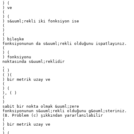
) (
) ve
(
) (
) s&uuml;rekli iki fonksiyon ise
(
)
(
) bileşke
fonksiyonunun da s&uuml;rekli olduğunu ispatlayınız.
(
) (
) fonksiyonu
noktasında s&uuml;reklidir
,
( )
( )(
) bir metrik uzay ve
(
) (
), ( )
(
)
sabit bir nokta olmak &uuml;zere
fonksiyonunun s&uuml;rekli olduğunu g&ouml;steriniz.
(8. Problem (c) şıkkından yararlanılabilir
(
) bir metrik uzay ve
(
) (