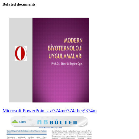
Related documents
Microsoft PowerPoint - z\374mr\374t beg\374m