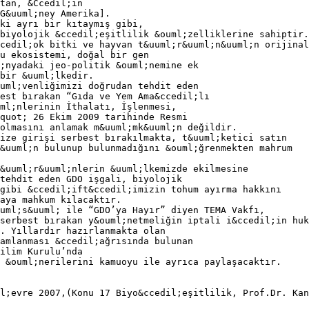
tan, &Ccedil;in
 G&uuml;ney Amerika].
ki ayrı bir kıtaymış gibi,
biyolojik &ccedil;eşitlilik &ouml;zelliklerine sahiptir.
cedil;ok bitki ve hayvan t&uuml;r&uuml;n&uuml;n orijinal
u ekosistemi, doğal bir gen
;nyadaki jeo-politik &ouml;nemine ek
bir &uuml;lkedir.
uml;venliğimizi doğrudan tehdit eden
est bırakan “Gıda ve Yem Ama&ccedil;lı
ml;nlerinin İthalatı, İşlenmesi,
&quot; 26 Ekim 2009 tarihinde Resmi
 olmasını anlamak m&uuml;mk&uuml;n değildir.
mize girişi serbest bırakılmakta, t&uuml;ketici satın
&uuml;n bulunup bulunmadığını &ouml;ğrenmekten mahrum
&uuml;r&uuml;nlerin &uuml;lkemizde ekilmesine
tehdit eden GDO işgali, biyolojik
gibi &ccedil;ift&ccedil;imizin tohum ayırma hakkını
aya mahkum kılacaktır.
uml;s&uuml; ile “GDO’ya Hayır” diyen TEMA Vakfı,
serbest bırakan y&ouml;netmeliğin iptali i&ccedil;in huk
. Yıllardır hazırlanmakta olan
amlanması &ccedil;ağrısında bulunan
ilim Kurulu’nda
 &ouml;nerilerini kamuoyu ile ayrıca paylaşacaktır.