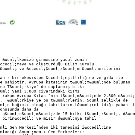
 &uuml;lkemize girmesine yasal zemin
ccedil;maya ve oluşturduğu Bilim Kurulu
&uuml;ş ve &ccedil;&ouml;z&uuml;m &ouml;nerilerini
anır bir ekosistem &ccedil;eşitliliğine ve gıda ile
e sahiptir. Avrupa kıtasının t&uuml;m&uuml;nde bulunan
ce T&uuml;rkiye’ de saptanmış bitki
uml; yani 3.000 civarındaki kısmı
 rakam Avrupa Kıtası’nın t&uuml;m&uuml;nde 2.500’d&uuml;
, T&uuml;rkiye’ye bu t&uuml;rlerin, &ouml;zellikle de
ml;n bağımlı olduğu tahılların t&uuml;retildiği yabani t
onusunda daha da
 g&uuml;n&uuml;m&uuml;zde 15 bitki t&uuml;r&uuml;, d&uum
 pirin&ccedil; ve mısır d&uuml;nya tahıl
mli Gen Merkezi’nden iki tanesini i&ccedil;ine
mladığı &ouml;nemli Gen Merkezleri: