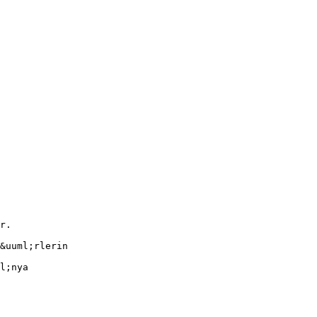
r.
&uuml;rlerin
l;nya