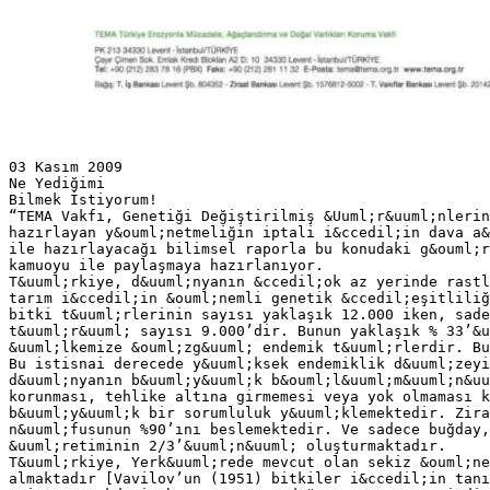
03 Kasım 2009
Ne Yediğimi
Bilmek İstiyorum!
“TEMA Vakfı, Genetiği Değiştirilmiş &Uuml;r&uuml;nlerin
hazırlayan y&ouml;netmeliğin iptali i&ccedil;in dava a&
ile hazırlayacağı bilimsel raporla bu konudaki g&ouml;r
kamuoyu ile paylaşmaya hazırlanıyor.
T&uuml;rkiye, d&uuml;nyanın &ccedil;ok az yerinde rastl
tarım i&ccedil;in &ouml;nemli genetik &ccedil;eşitliliğ
bitki t&uuml;rlerinin sayısı yaklaşık 12.000 iken, sade
t&uuml;r&uuml; sayısı 9.000’dir. Bunun yaklaşık % 33’&u
&uuml;lkemize &ouml;zg&uuml; endemik t&uuml;rlerdir. Bu
Bu istisnai derecede y&uuml;ksek endemiklik d&uuml;zeyi
d&uuml;nyanın b&uuml;y&uuml;k b&ouml;l&uuml;m&uuml;n&uu
korunması, tehlike altına girmemesi veya yok olmaması k
b&uuml;y&uuml;k bir sorumluluk y&uuml;klemektedir. Zira
n&uuml;fusunun %90’ını beslemektedir. Ve sadece buğday,
&uuml;retiminin 2/3’&uuml;n&uuml; oluşturmaktadır.
T&uuml;rkiye, Yerk&uuml;rede mevcut olan sekiz &ouml;ne
almaktadır [Vavilov’un (1951) bitkiler i&ccedil;in tanı