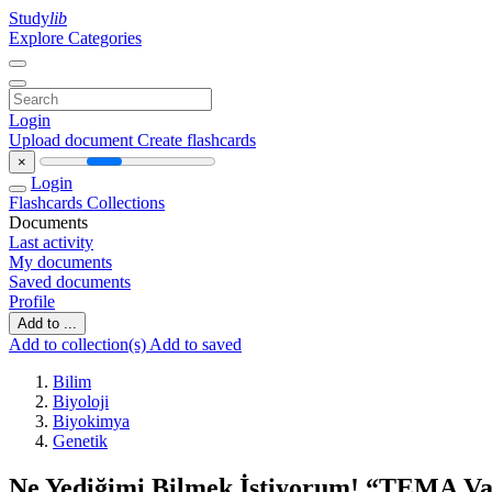
Study
lib
Explore Categories
Login
Upload document
Create flashcards
×
Login
Flashcards
Collections
Documents
Last activity
My documents
Saved documents
Profile
Add to ...
Add to collection(s)
Add to saved
Bilim
Biyoloji
Biyokimya
Genetik
Ne Yediğimi Bilmek İstiyorum! “TEMA Vakf