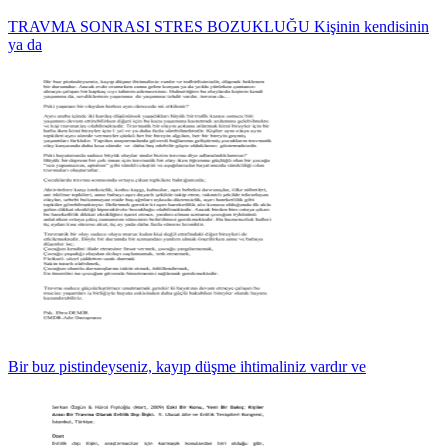
TRAVMA SONRASI STRES BOZUKLUĞU Kişinin kendisinin
ya da
Bir buz pistindeyseniz, kayıp düşme ihtimaliniz vardır ve