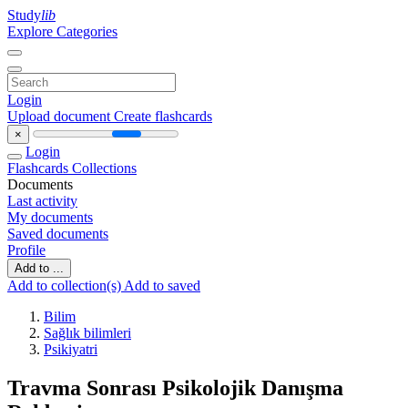
Study
lib
Explore Categories
Login
Upload document
Create flashcards
×
Login
Flashcards
Collections
Documents
Last activity
My documents
Saved documents
Profile
Add to ...
Add to collection(s)
Add to saved
Bilim
Sağlık bilimleri
Psikiyatri
Travma Sonrası Psikolojik Danışma