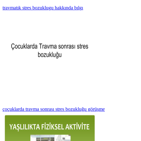
travmatık stres bozuklugu hakkında bılgı
çoçuklarda travma sonrası stres bozukluğu görüşme