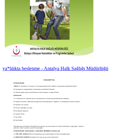
ya*lılıkta beslenme - Antalya Halk Sağlığı Müdürlüğü