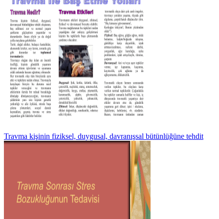
Travma kişinin fiziksel, duygusal, davranışsal bütünlüğüne tehdit