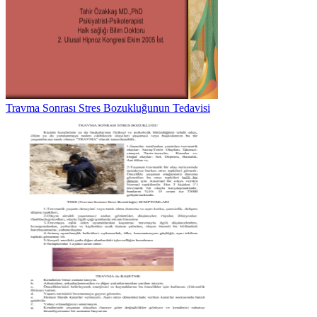
Travma Sonrası Stres Bozukluğunun Tedavisi