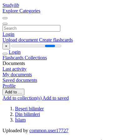
Study
lib
Explore Categories
Login
Upload document
Create flashcards
×
Login
Flashcards
Collections
Documents
Last activity
My documents
Saved documents
Profile
Add to ...
Add to collection(s)
Add to saved
Beşeri bilimler
Din bilimleri
İslam
Uploaded by
common.user17727