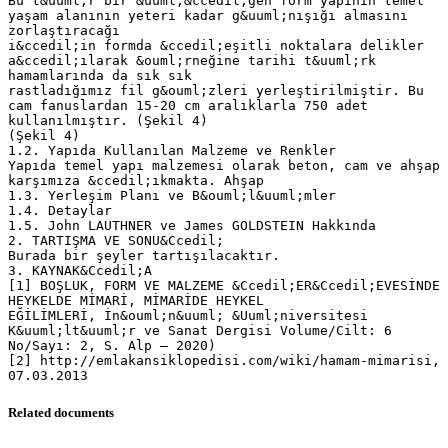
Bu t&uuml;r bir &uuml;&ccedil;gen form yapının temel
yaşam alanının yeteri kadar g&uuml;nışığı almasını
zorlaştıracağı
i&ccedil;in formda &ccedil;eşitli noktalara delikler
a&ccedil;ılarak &ouml;rneğine tarihi t&uuml;rk
hamamlarında da sık sık
rastladığımız fil g&ouml;zleri yerleştirilmiştir. Bu
cam fanuslardan 15-20 cm aralıklarla 750 adet
kullanılmıştır. (Şekil 4)
(Şekil 4)
1.2. Yapıda Kullanılan Malzeme ve Renkler
Yapıda temel yapı malzemesi olarak beton, cam ve ahşap
karşımıza &ccedil;ıkmakta. Ahşap
1.3. Yerleşim Planı ve B&ouml;l&uuml;mler
1.4. Detaylar
1.5. John LAUTHNER ve James GOLDSTEIN Hakkında
2. TARTIŞMA VE SONU&Ccedil;
Burada bir şeyler tartışılacaktır.
3. KAYNAK&Ccedil;A
[1] BOŞLUK, FORM VE MALZEME &Ccedil;ER&Ccedil;EVESİNDE
HEYKELDE MİMARİ, MİMARİDE HEYKEL
EĞİLİMLERİ, İn&ouml;n&uuml; &Uuml;niversitesi
K&uuml;lt&uuml;r ve Sanat Dergisi Volume/Cilt: 6
No/Sayı: 2, S. Alp – 2020)
[2] http://emlakansiklopedisi.com/wiki/hamam-mimarisi,
Related documents