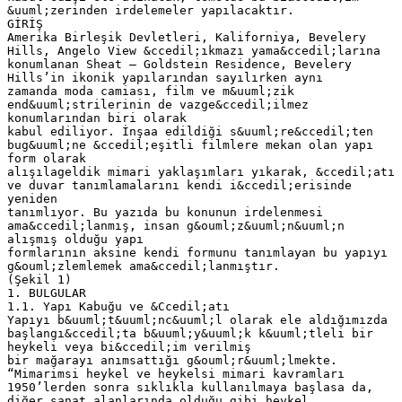
&uuml;zerinden irdelemeler yapılacaktır.
GİRİŞ
Amerika Birleşik Devletleri, Kaliforniya, Bevelery
Hills, Angelo View &ccedil;ıkmazı yama&ccedil;larına
konumlanan Sheat – Goldstein Residence, Bevelery
Hills’in ikonik yapılarından sayılırken aynı
zamanda moda camiası, film ve m&uuml;zik
end&uuml;strilerinin de vazge&ccedil;ilmez
konumlarından biri olarak
kabul ediliyor. İnşaa edildiği s&uuml;re&ccedil;ten
bug&uuml;ne &ccedil;eşitli filmlere mekan olan yapı
form olarak
alışılageldik mimari yaklaşımları yıkarak, &ccedil;atı
ve duvar tanımlamalarını kendi i&ccedil;erisinde
yeniden
tanımlıyor. Bu yazıda bu konunun irdelenmesi
ama&ccedil;lanmış, insan g&ouml;z&uuml;n&uuml;n
alışmış olduğu yapı
formlarının aksine kendi formunu tanımlayan bu yapıyı
g&ouml;zlemlemek ama&ccedil;lanmıştır.
(Şekil 1)
1. BULGULAR
1.1. Yapı Kabuğu ve &Ccedil;atı
Yapıyı b&uuml;t&uuml;nc&uuml;l olarak ele aldığımızda
başlangı&ccedil;ta b&uuml;y&uuml;k k&uuml;tleli bir
heykeli veya bi&ccedil;im verilmiş
bir mağarayı anımsattığı g&ouml;r&uuml;lmekte.
“Mimarimsi heykel ve heykelsi mimari kavramları
1950’lerden sonra sıklıkla kullanılmaya başlasa da,
diğer sanat alanlarında olduğu gibi heykel