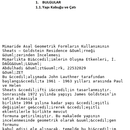
Mimaride Asal Geometrik Formların Kullanımının
Sheats – Goldstein Residence &Ouml;rneği
&Uuml;zerinden İncelemesi
Mimarlıkta Bi&ccedil;imlerin Oluşma Etkenleri, İ.
DAĞG&Uuml;L&Uuml;
Abdulhadi &Ouml;zt&uuml;rk, 22532029
&Ouml;ZET
Bu &ccedil;alışmada John Lauthner tarafından
başlangı&ccedil;ta 1961 - 1963 yılları arasında Paul
ve Helen
Sheats &ccedil;ifti i&ccedil;in tasarlanmıştır.
Sonrasında 1972 yılında yapıyı James Goldstein’in
satın almasıyla
birlikte 1994 yılına kadar yapı &ccedil;eşitli
değişimler ge&ccedil;irerek &ccedil;eşitli
eklentilerle birlikte mevcut
formuna getirilmiştir. Bu makalede yapının
incelenmesinde geometrik olarak &uuml;&ccedil;gen
formunu
kabul edişi ele alınacak, temelde bu bi&ccedil;im