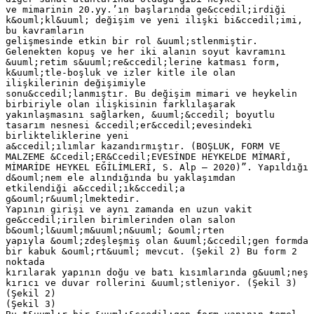
ve mimarinin 20.yy.’ın başlarında ge&ccedil;irdiği
k&ouml;kl&uuml; değişim ve yeni ilişki bi&ccedil;imi,
bu kavramların
gelişmesinde etkin bir rol &uuml;stlenmiştir.
Gelenekten kopuş ve her iki alanın soyut kavramını
&uuml;retim s&uuml;re&ccedil;lerine katması form,
k&uuml;tle-boşluk ve izler kitle ile olan
ilişkilerinin değişimiyle
sonu&ccedil;lanmıştır. Bu değişim mimari ve heykelin
birbiriyle olan ilişkisinin farklılaşarak
yakınlaşmasını sağlarken, &uuml;&ccedil; boyutlu
tasarım nesnesi &ccedil;er&ccedil;evesindeki
birlikteliklerine yeni
a&ccedil;ılımlar kazandırmıştır. (BOŞLUK, FORM VE
MALZEME &Ccedil;ER&Ccedil;EVESİNDE HEYKELDE MİMARİ,
MİMARİDE HEYKEL EĞİLİMLERİ, S. Alp – 2020)”. Yapıldığı
d&ouml;nem ele alındığında bu yaklaşımdan
etkilendiği a&ccedil;ık&ccedil;a
g&ouml;r&uuml;lmektedir.
Yapının girişi ve aynı zamanda en uzun vakit
ge&ccedil;irilen birimlerinden olan salon
b&ouml;l&uuml;m&uuml;n&uuml; &ouml;rten
yapıyla &ouml;zdeşleşmiş olan &uuml;&ccedil;gen formda
bir kabuk &ouml;rt&uuml; mevcut. (Şekil 2) Bu form 2
noktada
kırılarak yapının doğu ve batı kısımlarında g&uuml;neş
kırıcı ve duvar rollerini &uuml;stleniyor. (Şekil 3)
(Şekil 2)
(Şekil 3)