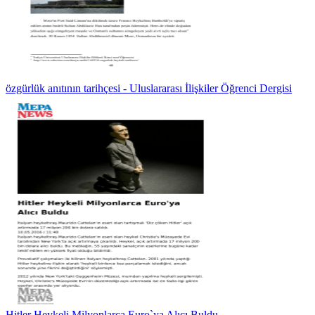
özgürlük anıtının tarihçesi - Uluslararası İlişkiler Öğrenci Dergisi
Hitler Heykeli Milyonlarca Euro`ya Alıcı Buldu