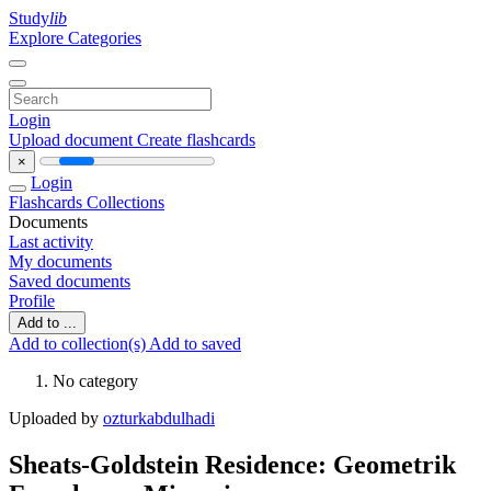
Study
lib
Explore Categories
Login
Upload document
Create flashcards
×
Login
Flashcards
Collections
Documents
Last activity
My documents
Saved documents
Profile
Add to ...
Add to collection(s)
Add to saved
No category
Uploaded by
ozturkabdulhadi
Sheats-Goldstein Residence: Geometrik