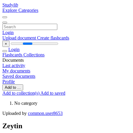
Study
lib
Explore Categories
Login
Upload document
Create flashcards
×
Login
Flashcards
Collections
Documents
Last activity
My documents
Saved documents
Profile
Add to ...
Add to collection(s)
Add to saved
No category
Uploaded by
common.user8653
Zeytin