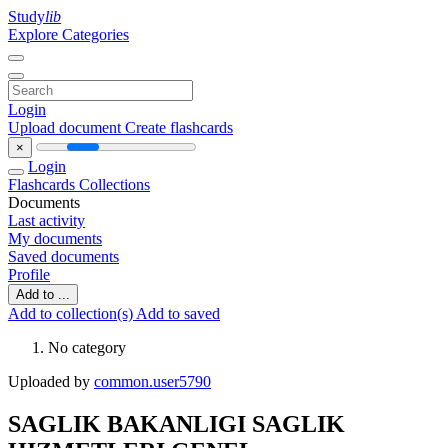
Study
lib
Explore Categories
Login
Upload document
Create flashcards
×
Login
Flashcards
Collections
Documents
Last activity
My documents
Saved documents
Profile
Add to ...
Add to collection(s)
Add to saved
No category
Uploaded by
common.user5790
SAGLIK BAKANLIGI SAGLIK