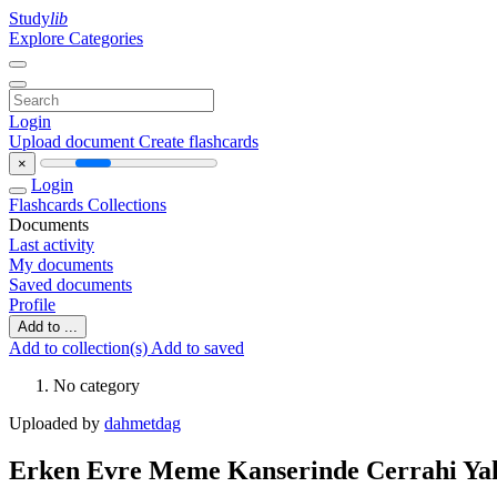
Study
lib
Explore Categories
Login
Upload document
Create flashcards
×
Login
Flashcards
Collections
Documents
Last activity
My documents
Saved documents
Profile
Add to ...
Add to collection(s)
Add to saved
No category
Uploaded by
dahmetdag
Erken Evre Meme Kanserinde Cerrahi Ya