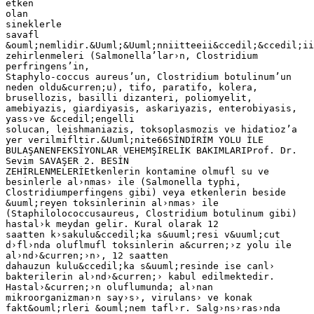
etken
olan
sineklerle
savafl
&ouml;nemlidir.&Uuml;&Uuml;nniitteeii&ccedil;&ccedil;ii
zehirlenmeleri (Salmonella’lar›n, Clostridium
perfringens’in,
Staphylo-coccus aureus’un, Clostridium botulinum’un
neden oldu&curren;u), tifo, paratifo, kolera,
brusellozis, basilli dizanteri, poliomyelit,
amebiyazis, giardiyasis, askariyazis, enterobiyasis,
yass›ve &ccedil;engelli
solucan, leishmaniazis, toksoplasmozis ve hidatioz’a
yer verilmifltir.&Uuml;nite66SİNDİRİM YOLU İLE
BULAŞANENFEKSİYONLAR VEHEMŞİRELİK BAKIMLARIProf. Dr.
Sevim SAVAŞER 2. BESİN
ZEHİRLENMELERİEtkenlerin kontamine olmufl su ve
besinlerle al›nmas› ile (Salmonella typhi,
Clostridiumperfingens gibi) veya etkenlerin beside
&uuml;reyen toksinlerinin al›nmas› ile
(Staphilolococcusaureus, Clostridium botulinum gibi)
hastal›k meydan gelir. Kural olarak 12
saatten k›sakulu&ccedil;ka s&uuml;resi v&uuml;cut
d›fl›nda oluflmufl toksinlerin a&curren;›z yolu ile
al›nd›&curren;›n›, 12 saatten
dahauzun kulu&ccedil;ka s&uuml;resinde ise canl›
bakterilerin al›nd›&curren;› kabul edilmektedir.
Hastal›&curren;›n oluflumunda; al›nan
mikroorganizman›n say›s›, virulans› ve konak
fakt&ouml;rleri &ouml;nem tafl›r. Salg›ns›ras›nda