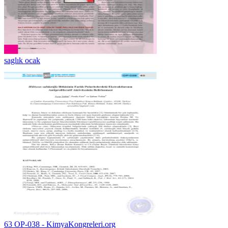
saglık ocak
63 OP-038 - KimyaKongreleri.org