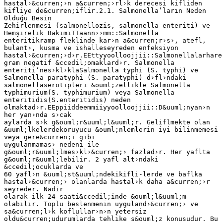
hastal›&curren;›n a&curren;›rl›k derecesi kifliden
kifliye de&curren;iflir.2.1. Salmonella’ların Neden
Olduğu Besin
Zehirlenmesi (salmonellozis, salmonella enteriti) ve
Hemşirelik BakımıTTaann››mm::Salmonella
enteritikramp fleklinde kar›n a&curren;r›s›, atefl,
bulant›, kusma ve ishalleseyreden enfeksiyon
hastal›&curren;›d›r.EEttyyoolloojjii::Salmonellalarhare
gram negatif &ccedil;omaklard›r. Salmonella
enteriti’nes›kl›klaSalmonella typhi (S. typhi) ve
Salmonella paratyphi (S. paratyphi) d›fl›ndaki
salmonellaserotipleri &ouml;zellikle Salmonella
typhimurium(S. typhimurium) veya Salmonella
enteritidis(S.enteritidis) neden
olmaktad›r.EEppiiddeemmiiyyoolloojjii::D&uuml;nyan›n
her yan›nda s›cak
aylarda s›k g&ouml;r&uuml;l&uuml;r. Geliflmekte olan
&uuml;lkelerdekoruyucu &ouml;nlemlerin iyi bilinmemesi
veya gere&curren;i gibi
uygulanmamas› nedeni ile
g&ouml;r&uuml;lmes›kl›&curren;› fazlad›r. Her yaflta
g&ouml;r&uuml;lebilir. 2 yafl alt›ndaki
&ccedil;ocuklarda ve
60 yafl›n &uuml;st&uuml;ndekikifli-lerde ve baflka
hastal›&curren;› olanlarda hastal›k daha a&curren;›r
seyreder. Nadir
olarak ilk 24 saati&ccedil;inde &ouml;l&uuml;m
olabilir. Toplu beslenmenin uyguland›&curren;› ve
sa&curren;l›k koflullar›n›n yetersiz
oldu&curren;udurumlarda tehlike s&ouml;z konusudur. Bu