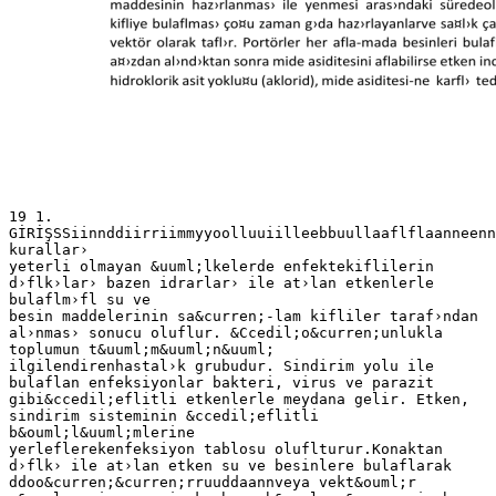
19 1.
GİRİŞSSiinnddiirriimmyyoolluuiilleebbuullaaflflaanneenn
kurallar›
yeterli olmayan &uuml;lkelerde enfektekiflilerin
d›flk›lar› bazen idrarlar› ile at›lan etkenlerle
bulaflm›fl su ve
besin maddelerinin sa&curren;-lam kifliler taraf›ndan
al›nmas› sonucu oluflur. &Ccedil;o&curren;unlukla
toplumun t&uuml;m&uuml;n&uuml;
ilgilendirenhastal›k grubudur. Sindirim yolu ile
bulaflan enfeksiyonlar bakteri, virus ve parazit
gibi&ccedil;eflitli etkenlerle meydana gelir. Etken,
sindirim sisteminin &ccedil;eflitli
b&ouml;l&uuml;mlerine
yerleflerekenfeksiyon tablosu oluflturur.Konaktan
d›flk› ile at›lan etken su ve besinlere bulaflarak
ddoo&curren;&curren;rruuddaannveya vekt&ouml;r