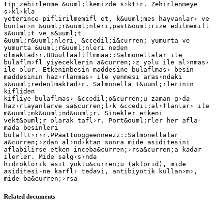
tip zehirlenme &uuml;lkemizde s›kt›r. Zehirlenmeye
s›kl›kla
yeterince piflirilmemifl et, k&uuml;mes hayvanlar› ve
bunlar›n &uuml;r&uuml;nleri,past&ouml;rize edilmemifl
s&uuml;t ve s&uuml;t
&uuml;r&uuml;nleri, &ccedil;i&curren; yumurta ve
yumurta &uuml;r&uuml;nleri neden
olmaktad›r.BBuullaaflflmmaa::Salmonellalar ile
bulaflm›fl yiyeceklerin a&curren;›z yolu ile al›nmas›
ile olur. Etkeninbesin maddesine bulaflmas› besin
maddesinin haz›rlanmas› ile yenmesi aras›ndaki
s&uuml;redeolmaktad›r. Salmonella t&uuml;rlerinin
kifliden
kifliye bulaflmas› &ccedil;o&curren;u zaman g›da
haz›rlayanlarve sa&curren;l›k &ccedil;al›flanlar› ile
m&uuml;mk&uuml;nd&uuml;r. Sinekler etkeni
vekt&ouml;r olarak tafl›r. Port&ouml;rler her afla-
mada besinleri
bulaflt›r›r.PPaattooggeenneezz::Salmonellalar
a&curren;›zdan al›nd›ktan sonra mide asiditesini
aflabilirse etken inceba&curren;›rsa&curren;a kadar
ilerler. Mide salg›s›nda
hidroklorik asit yoklu&curren;u (aklorid), mide
asiditesi-ne karfl› tedavi, antibiyotik kullan›m›,
Related documents