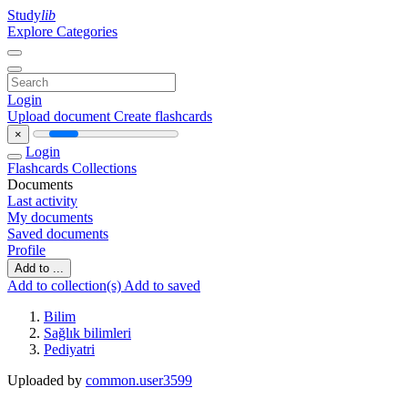
Study
lib
Explore Categories
Login
Upload document
Create flashcards
×
Login
Flashcards
Collections
Documents
Last activity
My documents
Saved documents
Profile
Add to ...
Add to collection(s)
Add to saved
Bilim
Sağlık bilimleri
Pediyatri
Uploaded by
common.user3599