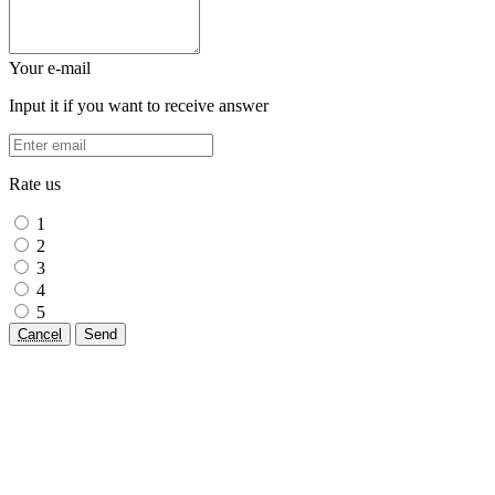
Your e-mail
Input it if you want to receive answer
Rate us
1
2
3
4
5
Cancel
Send