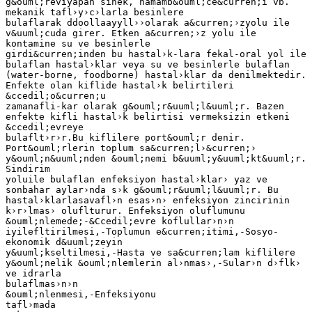
g&ouml;reviyapan sinek, hamamb&ouml;ce&curren;i vb.
mekanik tafl›y›c›larla besinlere
bulaflarak ddoollaayyll››olarak a&curren;›zyolu ile
v&uuml;cuda girer. Etken a&curren;›z yolu ile
kontamine su ve besinlerle
girdi&curren;inden bu hastal›k-lara fekal-oral yol ile
bulaflan hastal›klar veya su ve besinlerle bulaflan
(water-borne, foodborne) hastal›klar da denilmektedir.
Enfekte olan kiflide hastal›k belirtileri
&ccedil;o&curren;u
zamanafli-kar olarak g&ouml;r&uuml;l&uuml;r. Bazen
enfekte kifli hastal›k belirtisi vermeksizin etkeni
&ccedil;evreye
bulaflt›r›r.Bu kiflilere port&ouml;r denir.
Port&ouml;rlerin toplum sa&curren;l›&curren;›
y&ouml;n&uuml;nden &ouml;nemi b&uuml;y&uuml;kt&uuml;r.
Sindirim
yoluile bulaflan enfeksiyon hastal›klar› yaz ve
sonbahar aylar›nda s›k g&ouml;r&uuml;l&uuml;r. Bu
hastal›klarlasavafl›n esas›n› enfeksiyon zincirinin
k›r›lmas› oluflturur. Enfeksiyon oluflumunu
&ouml;nlemede;-&Ccedil;evre koflullar›n›n
iyilefltirilmesi,-Toplumun e&curren;itimi,-Sosyo-
ekonomik d&uuml;zeyin
y&uuml;kseltilmesi,-Hasta ve sa&curren;lam kiflilere
y&ouml;nelik &ouml;nlemlerin al›nmas›,-Sular›n d›flk›
ve idrarla
bulaflmas›n›n
&ouml;nlenmesi,-Enfeksiyonu
tafl›mada