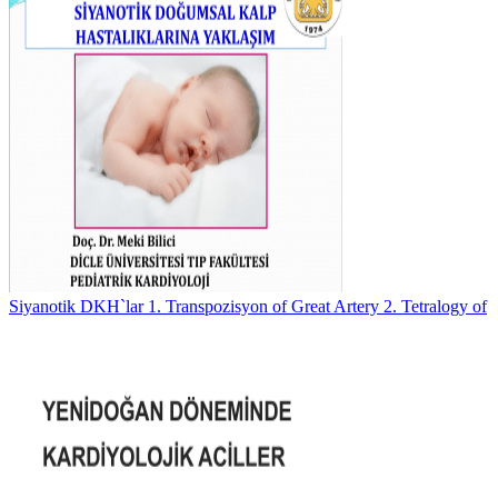
Siyanotik DKH`lar 1. Transpozisyon of Great Artery 2. Tetralogy of