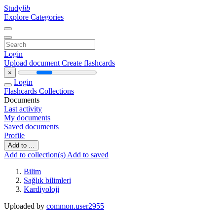
Study
lib
Explore Categories
Login
Upload document
Create flashcards
×
Login
Flashcards
Collections
Documents
Last activity
My documents
Saved documents
Profile
Add to ...
Add to collection(s)
Add to saved
Bilim
Sağlık bilimleri
Kardiyoloji
Uploaded by
common.user2955