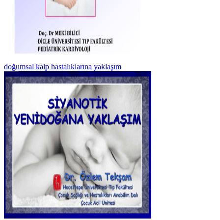
doğumsal kalp hastalıklarına yaklaşım