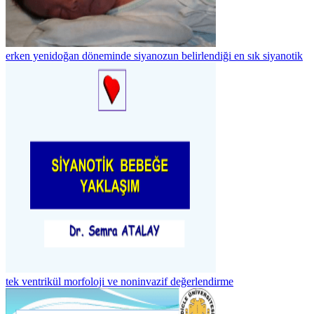
erken yenidoğan döneminde siyanozun belirlendiği en sık siyanotik
tek ventrikül morfoloji ve noninvazif değerlendirme