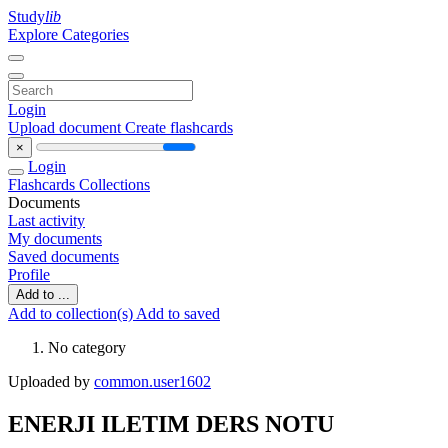
Study
lib
Explore Categories
Login
Upload document
Create flashcards
×
Login
Flashcards
Collections
Documents
Last activity
My documents
Saved documents
Profile
Add to ...
Add to collection(s)
Add to saved
No category
Uploaded by
common.user1602
ENERJI ILETIM DERS NOTU