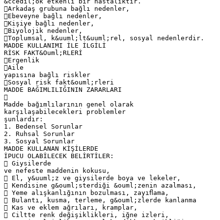
&ccedil;ok etkenli bir hastalıktır.
Arkadaş grubuna bağlı nedenler,
Ebeveyne bağlı nedenler,
Kişiye bağlı nedenler,
Biyolojik nedenler,
Toplumsal, k&uuml;lt&uuml;rel, sosyal nedenlerdir.
MADDE KULLANIMI İLE İLGİLİ
RİSK FAKT&Ouml;RLERİ
Ergenlik
Aile
yapısına bağlı riskler
Sosyal risk fakt&ouml;rleri
MADDE BAĞIMLILIĞININ ZARARLARI

Madde bağımlılarının genel olarak
karşılaşabilecekleri problemler
şunlardır:
1. Bedensel Sorunlar
2. Ruhsal Sorunlar
3. Sosyal Sorunlar
MADDE KULLANAN KİŞİLERDE
İPUCU OLABİLECEK BELİRTİLER:
 Giysilerde
ve nefeste maddenin kokusu,
 El, y&uuml;z ve giysilerde boya ve lekeler,
 Kendisine g&ouml;sterdiği &ouml;zenin azalması,
 Yeme alışkanlığının bozulması, zayıﬂama,
 Bulantı, kusma, terleme, g&ouml;zlerde kanlanma
 Kas ve eklem ağrıları, kramplar,
 Ciltte renk değişiklikleri, iğne izleri,