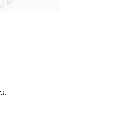
li,
,