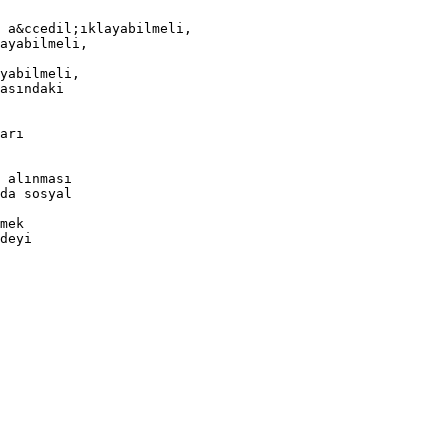
 a&ccedil;ıklayabilmeli,
ayabilmeli,
yabilmeli,
asındaki
arı
 alınması
da sosyal
mek
deyi