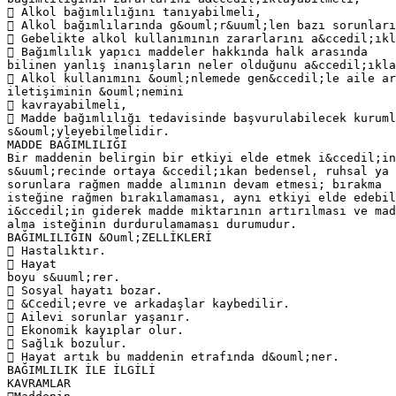
 Alkol bağımlılığını tanıyabilmeli,
 Alkol bağımlılarında g&ouml;r&uuml;len bazı sorunları
 Gebelikte alkol kullanımının zararlarını a&ccedil;ıkl
 Bağımlılık yapıcı maddeler hakkında halk arasında
bilinen yanlış inanışların neler olduğunu a&ccedil;ıkla
 Alkol kullanımını &ouml;nlemede gen&ccedil;le aile ar
iletişiminin &ouml;nemini
 kavrayabilmeli,
 Madde bağımlılığı tedavisinde başvurulabilecek kuruml
s&ouml;yleyebilmelidir.
MADDE BAĞIMLILIĞI
Bir maddenin belirgin bir etkiyi elde etmek i&ccedil;in
s&uuml;recinde ortaya &ccedil;ıkan bedensel, ruhsal ya 
sorunlara rağmen madde alımının devam etmesi; bırakma
isteğine rağmen bırakılamaması, aynı etkiyi elde edebil
i&ccedil;in giderek madde miktarının artırılması ve mad
alma isteğinin durdurulamaması durumudur.
BAĞIMLILIĞIN &Ouml;ZELLİKLERİ
 Hastalıktır.
 Hayat
boyu s&uuml;rer.
 Sosyal hayatı bozar.
 &Ccedil;evre ve arkadaşlar kaybedilir.
 Ailevi sorunlar yaşanır.
 Ekonomik kayıplar olur.
 Sağlık bozulur.
 Hayat artık bu maddenin etrafında d&ouml;ner.
BAĞIMLILIK İLE İLGİLİ
KAVRAMLAR