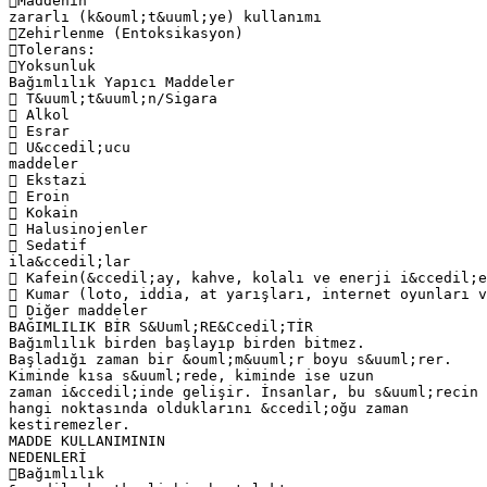
Maddenin
zararlı (k&ouml;t&uuml;ye) kullanımı
Zehirlenme (Entoksikasyon)
Tolerans:
Yoksunluk
Bağımlılık Yapıcı Maddeler
 T&uuml;t&uuml;n/Sigara
 Alkol
 Esrar
 U&ccedil;ucu
maddeler
 Ekstazi
 Eroin
 Kokain
 Halusinojenler
 Sedatif
ila&ccedil;lar
 Kafein(&ccedil;ay, kahve, kolalı ve enerji i&ccedil;e
 Kumar (loto, iddia, at yarışları, internet oyunları v
 Diğer maddeler
BAĞIMLILIK BİR S&Uuml;RE&Ccedil;TİR
Bağımlılık birden başlayıp birden bitmez.
Başladığı zaman bir &ouml;m&uuml;r boyu s&uuml;rer.
Kiminde kısa s&uuml;rede, kiminde ise uzun
zaman i&ccedil;inde gelişir. İnsanlar, bu s&uuml;recin
hangi noktasında olduklarını &ccedil;oğu zaman
kestiremezler.
MADDE KULLANIMININ
NEDENLERİ
Bağımlılık