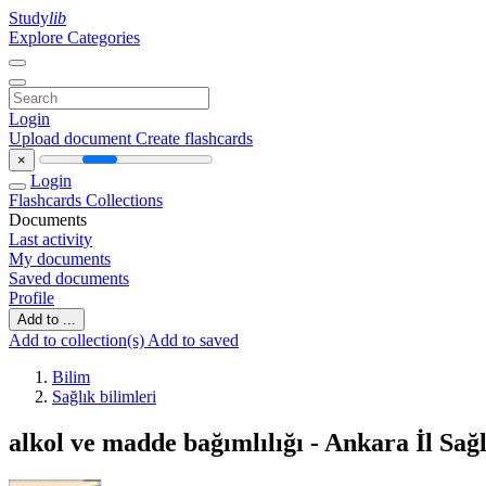
Study
lib
Explore Categories
Login
Upload document
Create flashcards
×
Login
Flashcards
Collections
Documents
Last activity
My documents
Saved documents
Profile
Add to ...
Add to collection(s)
Add to saved
Bilim
Sağlık bilimleri
alkol ve madde bağımlılığı - Ankara İl Sa