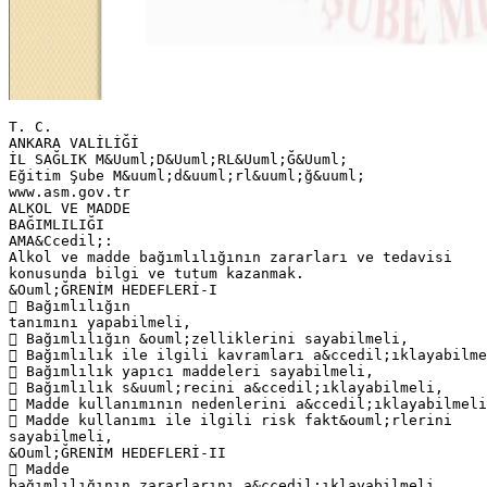
T. C.
ANKARA VALİLİĞİ
İL SAĞLIK M&Uuml;D&Uuml;RL&Uuml;Ğ&Uuml;
Eğitim Şube M&uuml;d&uuml;rl&uuml;ğ&uuml;
www.asm.gov.tr
ALKOL VE MADDE
BAĞIMLILIĞI
AMA&Ccedil;:
Alkol ve madde bağımlılığının zararları ve tedavisi
konusunda bilgi ve tutum kazanmak.
&Ouml;ĞRENİM HEDEFLERİ-I
 Bağımlılığın
tanımını yapabilmeli,
 Bağımlılığın &ouml;zelliklerini sayabilmeli,
 Bağımlılık ile ilgili kavramları a&ccedil;ıklayabilme
 Bağımlılık yapıcı maddeleri sayabilmeli,
 Bağımlılık s&uuml;recini a&ccedil;ıklayabilmeli,
 Madde kullanımının nedenlerini a&ccedil;ıklayabilmeli
 Madde kullanımı ile ilgili risk fakt&ouml;rlerini
sayabilmeli,
&Ouml;ĞRENİM HEDEFLERİ-II
 Madde
bağımlılığının zararlarını a&ccedil;ıklayabilmeli,