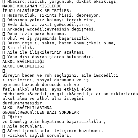
 H&acirc;lsizlik, yorgunluk, dikkat eksikliği,
MADDE KULLANAN KİŞİLERDE
İPUCU OLABİLECEK BELİRTİLER:
 Huzursuzluk, sıkıntı hissi, depresyon,
 Odasında yalnız kalmayı tercih etme,
 Evde daha az vakit ge&ccedil;irme,
 Arkadaş &ccedil;evresinin değişmesi,
 Daha fazla para harcama,
 Okul ve iş yaşamında başarısızlık,
 Bazen neşeli, sakin, bazen &ouml;fkeli olma,
 Sinirlilik,
 Aile ile ilişkilerinin azalması,
 Yasa dışı davranışlarda bulunmadır.
ALKOL BAĞIMLILIĞI
ALKOL BAĞIMLILIĞI

Bireyin beden ve ruh sağlığını, aile i&ccedil;i
ilişkilerini, sosyal durumunu ve iş
uyumunu bozacak derecede sık ve
fazla alkol alması, aynı etkiyi elde
edebilmek i&ccedil;in gittik&ccedil;e artan miktarlarda
alkol alma ve alkol alma isteğini
durduramamasıdır.
ALKOL BAĞIMLILARINDA
G&Ouml;R&Uuml;LEN BAZI SORUNLAR
 Eğitim
ve &ouml;ğretim hayatında başarısızlıklar,
 Aile sorunları,
 &Ccedil;ocuklarla iletişimin bozulması,
 Fiziksel sağlık sorunları,