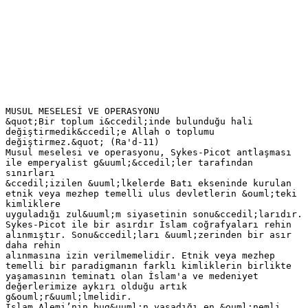
MUSUL MESELESİ VE OPERASYONU
&quot;Bir toplum i&ccedil;inde bulunduğu hali
değiştirmedik&ccedil;e Allah o toplumu
değiştirmez.&quot; (Ra'd-11)
Musul meselesi ve operasyonu, Sykes-Picot antlaşması
ile emperyalist g&uuml;&ccedil;ler tarafından
sınırları
&ccedil;izilen &uuml;lkelerde Batı ekseninde kurulan
etnik veya mezhep temelli ulus devletlerin &ouml;teki
kimliklere
uyguladığı zul&uuml;m siyasetinin sonu&ccedil;larıdır.
Sykes-Picot ile bir asırdır İslam coğrafyaları rehin
alınmıştır. Sonu&ccedil;ları &uuml;zerinden bir asır
daha rehin
alınmasına izin verilmemelidir. Etnik veya mezhep
temelli bir paradigmanın farklı kimliklerin birlikte
yaşamasının teminatı olan İslam'a ve medeniyet
değerlerimize aykırı olduğu artık
g&ouml;r&uuml;lmelidir.
İslam Alemi’nin bug&uuml;n yaşadığı en &ouml;nemli