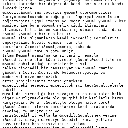
sıkıntılarından bir diğeri de kendi sorunlarını kendi
i&ccedil;inde
&ccedil;&ouml;zme becerisi g&ouml;sterememesidir.
Suriye meselesinde olduğu gibi. Emperyalizmin İslam
coğrafyasını işgal etmesi ne kadar b&uuml;y&uuml;k bir
musibet ise buna y&ouml;nelik ciddi itirazların
olmaması, hatta bunun kanıksanmış olması, ondan daha
b&uuml;y&uuml;k bir musibettir.
M&uuml;sl&uuml;manların kendi i&ccedil; sorunlarını
emperyalizme havale etmesi, var olan
sorunları &ccedil;&ouml;zmemiş, daha da
b&uuml;y&uuml;tm&uuml;şt&uuml;r.
İslam D&uuml;nyası'na karşı tarihi hesaplar
i&ccedil;inde olan k&uuml;resel g&uuml;&ccedil;lerin
m&uuml;dahil olduğu meselelerde sivil
halkın hi&ccedil;bir hassasiyet ve h&uuml;rmetini
g&ouml;z &ouml;n&uuml;nde bulundurmayacağı ve
medeniyetimize merkezlik
etmiş şehirlerimizi tahrip etmekten
&ccedil;ekinmeyeceği &ccedil;ok acı tecr&uuml;belerle
sabittir.
Musul'da istemediği bir savaşın ortasında kalan halk,
diğer &ouml;rneklerde olduğu gibi bir katliamla karşı
karşıyadır. Durum b&ouml;yle olduğu halde yerel
g&uuml;&ccedil;lerin sorunlarını kendi aralarında
diyalog, m&uuml;zakere ve
barış&ccedil;ıl yollarla &ccedil;&ouml;zmek yerine
i&ccedil; savaşa davetiye &ccedil;ıkaran yollara
başvurmaları basiretsizliktir. İslam