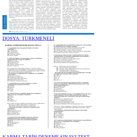
DOSYA: TÜRKMENELİ
KARMA TARİH DENEME SINAVI TEST