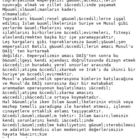
coğrafyasında emperyalist g&uuml;&ccedil;lerin
oyuncağı olmak ve zillet i&ccedil;inde yaşamak
M&uuml;sl&uuml;manların kaderi
olmamalıdır.
Toprakları k&uuml;resel g&uuml;&ccedil;lerce işgal
edilmiş İslam &uuml;lkelerinin Suriye ve Musul gibi
yerlerde &ouml;fkelerini veya
silahlarını birbirlerine &ccedil;evirmeleri, fitneyi
alevlendirmekten başka bir işe yaramayacaktır.
Leş kargaları gibi topraklarımıza &uuml;ş&uuml;şen
emperyalist Batılı g&uuml;&ccedil;lerin amacı Musul'u
DAİŞ' ten kurtarmak
değildir. Emperyalizmin amacı DAİŞ'ten sonra bu
b&ouml;lgeyi kendi ajandası doğrultusunda dizayn etmek
i&ccedil;in buradaki yerel unsurlar arasında
&ccedil;atışma &ccedil;ıkarmak ve Irak'ı da ikinci bir
Suriye'ye &ccedil;evirmektir.
Musul'a y&ouml;nelik operasyona kimlerin katılacağına
ve Musul'da DAİŞ sonrasına dair bir mutabakat
aranmadan operasyonun başlatılması i&ccedil;
&ccedil;atışma &ccedil;ıkarma amacını
a&ccedil;ık&ccedil;a ortaya koymaktadır.
Hal b&ouml;yle iken İslam &uuml;lkelerinin etnik veya
mezhep temelli paradigma ile hareket etmesi, işlenen
cinayetlere ortaklık anlamı taşıyacaktır.
&Ccedil;&ouml;z&uuml;m tektir: İslam &acirc;leminin
kendi sorunlarını kendi i&ccedil;inde
&ccedil;&ouml;zebilme kabiliyetini g&ouml;sterebilmesi
ve adaletin kendisi olan medeniyet değerlerimizin
hayata h&acirc;kim