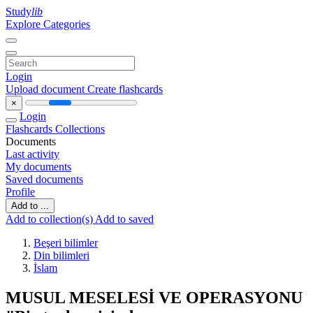
Study
lib
Explore Categories
Login
Upload document
Create flashcards
×
Login
Flashcards
Collections
Documents
Last activity
My documents
Saved documents
Profile
Add to ...
Add to collection(s)
Add to saved
Beşeri bilimler
Din bilimleri
İslam
MUSUL MESELESİ VE OPERASYONU