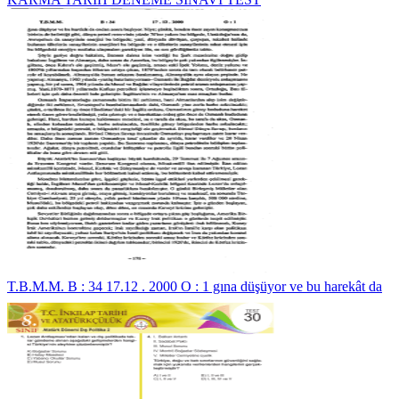
T.B.M.M. B : 34 17.12 . 2000 O : 1 gına düşüyor ve bu harekât da