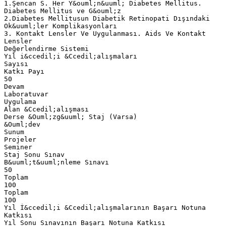
1.Şencan S. Her Y&ouml;n&uuml; Diabetes Mellitus.
Diabetes Mellitus ve G&ouml;z
2.Diabetes Mellitusun Diabetik Retinopati Dışındaki
Ok&uuml;ler Komplikasyonları
3. Kontakt Lensler Ve Uygulanması. Aids Ve Kontakt
Lensler
Değerlendirme Sistemi
Yıl i&ccedil;i &Ccedil;alışmaları
Sayısı
Katkı Payı
50
Devam
Laboratuvar
Uygulama
Alan &Ccedil;alışması
Derse &Ouml;zg&uuml; Staj (Varsa)
&Ouml;dev
Sunum
Projeler
Seminer
Staj Sonu Sınav
B&uuml;t&uuml;nleme Sınavı
50
Toplam
100
Toplam
100
Yıl İ&ccedil;i &Ccedil;alışmalarının Başarı Notuna
Katkısı
Yıl Sonu Sınavının Başarı Notuna Katkısı