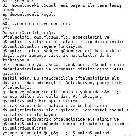
&Ouml;nkoşul:
Bir &ouml;nceki d&ouml;nemi başarı ile tamamlamış
olmak
Eş d&ouml;nemli koşul:
Yok
&Ouml;nerilen ilave dersler:
Yok
Dersin i&ccedil;eriği:
Oftalmoloji, g&ouml;z&uuml;, adnekslerini ve
g&ouml;rme yollarını ele alan bir tıp disiplinidir.
G&ouml;z&uuml;n yegane fonksiyonu
g&ouml;rme olup, sadece g&ouml;ze ait hastalıklar
değil aynı zamanda sistemik hastalıklar da bu
fonksiyonun
etkilenmesine yol a&ccedil;maktadır. G&ouml;rmenin
değerlendirilmesi ve korunması oftalmolojinin esas
gayesini
teşkil eder. Bu ama&ccedil;la oftalmolojinin alt
dalları ihdas edilmiştir. Refraksiyon, pediyatrik
oftalmoloji,
glokom ve n&ouml;ro-oftalmoloji yukarıda s&ouml;z
konusu edilen alt dallardır. Refraksiyon,
g&ouml;z&uuml; bir optik sistem
olarak kabul eder, hataları ve bu hataların
d&uuml;zeltilmesi ile ilgilenir. Konjenital g&ouml;z
hastalıkları ile kayma
kusurları pediyatrik oftalmolojide ele alınır ve
g&ouml;z&uuml;n doğumdan sonra intrauterin gelişimini
s&uuml;rd&uuml;ren
yegane organ olduğu g&ouml;z &ouml;n&uuml;nde