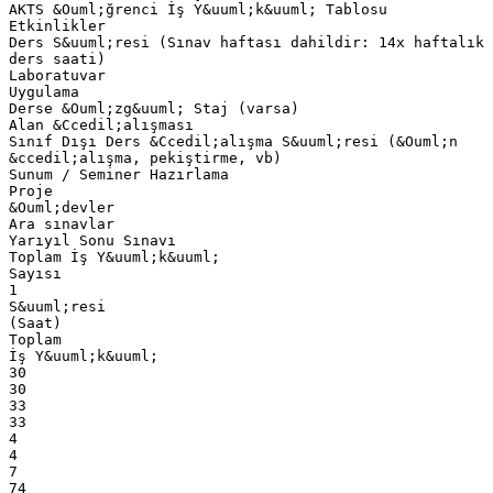
AKTS &Ouml;ğrenci İş Y&uuml;k&uuml; Tablosu
Etkinlikler
Ders S&uuml;resi (Sınav haftası dahildir: 14x haftalık
ders saati)
Laboratuvar
Uygulama
Derse &Ouml;zg&uuml; Staj (varsa)
Alan &Ccedil;alışması
Sınıf Dışı Ders &Ccedil;alışma S&uuml;resi (&Ouml;n
&ccedil;alışma, pekiştirme, vb)
Sunum / Seminer Hazırlama
Proje
&Ouml;devler
Ara sınavlar
Yarıyıl Sonu Sınavı
Toplam İş Y&uuml;k&uuml;
Sayısı
1
S&uuml;resi
(Saat)
Toplam
İş Y&uuml;k&uuml;
30
30
33
33
4
4
7
74