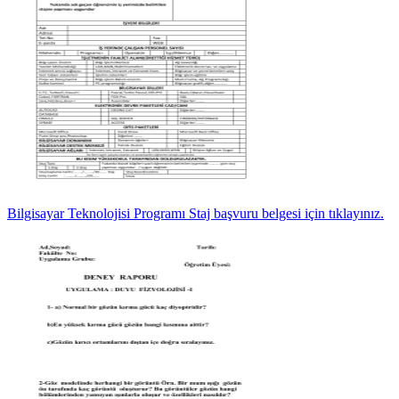
Bilgisayar Teknolojisi Programı Staj başvuru belgesi için tıklayınız.