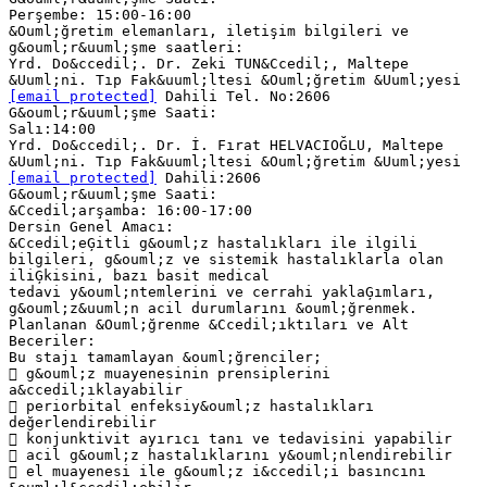
Perşembe: 15:00-16:00
&Ouml;ğretim elemanları, iletişim bilgileri ve
g&ouml;r&uuml;şme saatleri:
Yrd. Do&ccedil;. Dr. Zeki TUN&Ccedil;, Maltepe
[email protected]
Dahili Tel. No:2606
G&ouml;r&uuml;şme Saati:
Salı:14:00
Yrd. Do&ccedil;. Dr. İ. Fırat HELVACIOĞLU, Maltepe
[email protected]
Dahili:2606
G&ouml;r&uuml;şme Saati:
&Ccedil;arşamba: 16:00-17:00
Dersin Genel Amacı:
&Ccedil;eĢitli g&ouml;z hastalıkları ile ilgili
bilgileri, g&ouml;z ve sistemik hastalıklarla olan
iliĢkisini, bazı basit medical
tedavi y&ouml;ntemlerini ve cerrahi yaklaĢımları,
g&ouml;z&uuml;n acil durumlarını &ouml;ğrenmek.
Planlanan &Ouml;ğrenme &Ccedil;ıktıları ve Alt
Beceriler:
Bu stajı tamamlayan &ouml;ğrenciler;
 g&ouml;z muayenesinin prensiplerini
a&ccedil;ıklayabilir
 periorbital enfeksiy&ouml;z hastalıkları
değerlendirebilir
 konjunktivit ayırıcı tanı ve tedavisini yapabilir
 acil g&ouml;z hastalıklarını y&ouml;nlendirebilir
 el muayenesi ile g&ouml;z i&ccedil;i basıncını