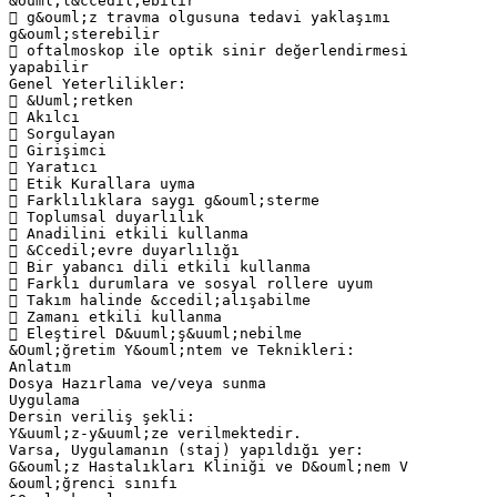
&ouml;l&ccedil;ebilir
 g&ouml;z travma olgusuna tedavi yaklaşımı
g&ouml;sterebilir
 oftalmoskop ile optik sinir değerlendirmesi
yapabilir
Genel Yeterlilikler:
 &Uuml;retken
 Akılcı
 Sorgulayan
 Girişimci
 Yaratıcı
 Etik Kurallara uyma
 Farklılıklara saygı g&ouml;sterme
 Toplumsal duyarlılık
 Anadilini etkili kullanma
 &Ccedil;evre duyarlılığı
 Bir yabancı dili etkili kullanma
 Farklı durumlara ve sosyal rollere uyum
 Takım halinde &ccedil;alışabilme
 Zamanı etkili kullanma
 Eleştirel D&uuml;ş&uuml;nebilme
&Ouml;ğretim Y&ouml;ntem ve Teknikleri:
Anlatım
Dosya Hazırlama ve/veya sunma
Uygulama
Dersin veriliş şekli:
Y&uuml;z-y&uuml;ze verilmektedir.
Varsa, Uygulamanın (staj) yapıldığı yer:
G&ouml;z Hastalıkları Kliniği ve D&ouml;nem V
&ouml;ğrenci sınıfı