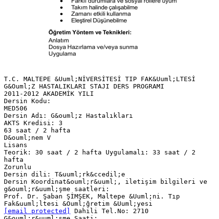
T.C. MALTEPE &Uuml;NİVERSİTESİ TIP FAK&Uuml;LTESİ
G&Ouml;Z HASTALIKLARI STAJI DERS PROGRAMI
2011-2012 AKADEMİK YILI
Dersin Kodu:
MED506
Dersin Adı: G&ouml;z Hastalıkları
AKTS Kredisi: 3
63 saat / 2 hafta
D&ouml;nem V
Lisans
Teorik: 30 saat / 2 hafta Uygulamalı: 33 saat / 2
hafta
Zorunlu
Dersin dili: T&uuml;rk&ccedil;e
Dersin Koordinat&ouml;r&uuml;, iletişim bilgileri ve
g&ouml;r&uuml;şme saatleri:
Prof. Dr. Şaban ŞİMŞEK, Maltepe &Uuml;ni. Tıp
[email protected]
Dahili Tel.No: 2710
G&ouml;r&uuml;şme Saati: