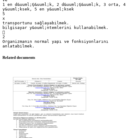
1 en d&uuml;Ģ&uuml;k, 2 d&uuml;Ģ&uuml;k, 3 orta, 4
y&uuml;ksek, 5 en y&uuml;ksek
5
x
transportunu sağlayabilmek.
bilgisayar y&ouml;ntemlerini kullanabilmek.

2
Organizmanın normal yapı ve fonksiyonlarını
Related documents