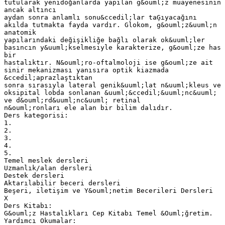
tutularak yenidoğanlarda yapılan g&ouml;z muayenesinin
ancak altıncı
aydan sonra anlamlı sonu&ccedil;lar taĢıyacağını
akılda tutmakta fayda vardır. Glokom, g&ouml;z&uuml;n
anatomik
yapılarındaki değişikliğe bağlı olarak ok&uuml;ler
basıncın y&uuml;kselmesiyle karakterize, g&ouml;ze has
bir
hastalıktır. N&ouml;ro-oftalmoloji ise g&ouml;ze ait
sinir mekanizması yanısıra optik kiazmada
&ccedil;aprazlaştıktan
sonra sırasıyla lateral genik&uuml;lat n&uuml;kleus ve
oksipital lobda sonlanan &uuml;&ccedil;&uuml;nc&uuml;
ve d&ouml;rd&uuml;nc&uuml; retinal
n&ouml;ronları ele alan bir bilim dalıdır.
Ders kategorisi:
1.
2.
3.
4.
5.
Temel meslek dersleri
Uzmanlık/alan dersleri
Destek dersleri
Aktarılabilir beceri dersleri
Beşeri, iletişim ve Y&ouml;netim Becerileri Dersleri
X
Ders Kitabı:
G&ouml;z Hastalıkları Cep Kitabı Temel &Ouml;ğretim.
Yardımcı Okumalar: