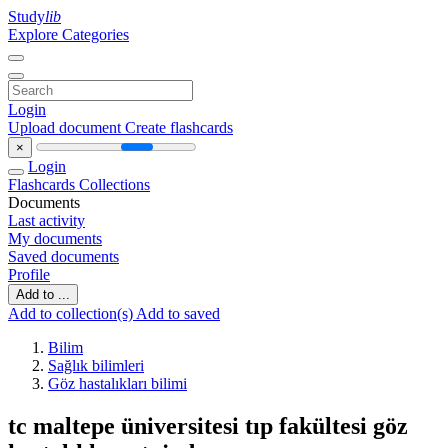
Study
lib
Explore Categories
Login
Upload document
Create flashcards
×
Login
Flashcards
Collections
Documents
Last activity
My documents
Saved documents
Profile
Add to ...
Add to collection(s)
Add to saved
Bilim
Sağlık bilimleri
Göz hastalıkları bilimi
tc maltepe üniversitesi tıp fakültesi göz