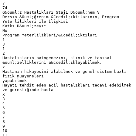
7
74
G&ouml;z Hastalıkları Stajı D&ouml;nem V
Dersin &Ouml;ğrenim &Ccedil;ıktılarının, Program
Yeterlilikleri ile İlişkisi
Katkı D&uuml;zeyi*
No
Program Yeterlilikleri/&Ccedil;ıktıları
1
3
1
2
Hastalıkların patogenezini, klinik ve tanısal
&ouml;zelliklerini a&ccedil;ıklayabilmek.
x
Hastanın hikayesini alabilmek ve genel-sistem bazlı
fizik muayeneleri
yapabilmek
Hayatı tehdit eden acil hastalıkları tedavi edebilmek
ve gerektiğinde hasta
x
3
4
5
6
7
8
9
10
11