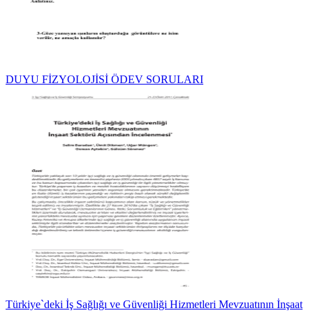
DUYU FİZYOLOJİSİ ÖDEV SORULARI
Türkiye`deki İş Sağlığı ve Güvenliği Hizmetleri Mevzuatının İnşaat