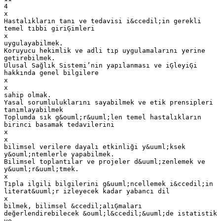
4
x
Hastalıkların tanı ve tedavisi i&ccedil;in gerekli
temel tıbbi giriĢimleri
x
uygulayabilmek.
Koruyucu hekimlik ve adli tıp uygulamalarını yerine
getirebilmek.
Ulusal Sağlık Sistemi’nin yapılanması ve iĢleyiĢi
hakkında genel bilgilere
x
x
sahip olmak.
Yasal sorumluluklarını sayabilmek ve etik prensipleri
tanımlayabilmek
Toplumda sık g&ouml;r&uuml;len temel hastalıkların
birinci basamak tedavilerini
x
x
bilimsel verilere dayalı etkinliği y&uuml;ksek
y&ouml;ntemlerle yapabilmek.
Bilimsel toplantılar ve projeler d&uuml;zenlemek ve
y&uuml;r&uuml;tmek.
x
Tıpla ilgili bilgilerini g&uuml;ncellemek i&ccedil;in
literat&uuml;r izleyecek kadar yabancı dil
x
bilmek, bilimsel &ccedil;alıĢmaları
değerlendirebilecek &ouml;l&ccedil;&uuml;de istatistik
ve