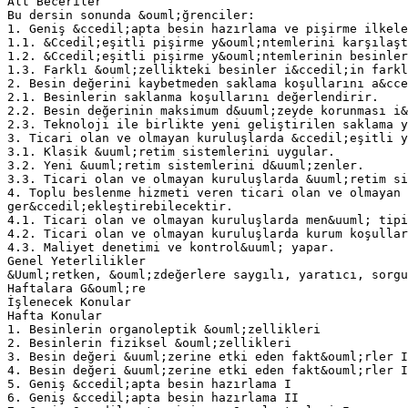
Alt Beceriler
Bu dersin sonunda &ouml;ğrenciler:
1. Geniş &ccedil;apta besin hazırlama ve pişirme ilkele
1.1. &Ccedil;eşitli pişirme y&ouml;ntemlerini karşılaşt
1.2. &Ccedil;eşitli pişirme y&ouml;ntemlerinin besinler
1.3. Farklı &ouml;zellikteki besinler i&ccedil;in farkl
2. Besin değerini kaybetmeden saklama koşullarını a&cce
2.1. Besinlerin saklanma koşullarını değerlendirir.
2.2. Besin değerinin maksimum d&uuml;zeyde korunması i&
2.3. Teknoloji ile birlikte yeni geliştirilen saklama y
3. Ticari olan ve olmayan kuruluşlarda &ccedil;eşitli y
3.1. Klasik &uuml;retim sistemlerini uygular.
3.2. Yeni &uuml;retim sistemlerini d&uuml;zenler.
3.3. Ticari olan ve olmayan kuruluşlarda &uuml;retim s
4. Toplu beslenme hizmeti veren ticari olan ve olmayan 
ger&ccedil;ekleştirebilecektir.
4.1. Ticari olan ve olmayan kuruluşlarda men&uuml; tipi
4.2. Ticari olan ve olmayan kuruluşlarda kurum koşullar
4.3. Maliyet denetimi ve kontrol&uuml; yapar.
Genel Yeterlilikler
&Uuml;retken, &ouml;zdeğerlere saygılı, yaratıcı, sorg
Haftalara G&ouml;re
İşlenecek Konular
Hafta Konular
1. Besinlerin organoleptik &ouml;zellikleri
2. Besinlerin fiziksel &ouml;zellikleri
3. Besin değeri &uuml;zerine etki eden fakt&ouml;rler I
4. Besin değeri &uuml;zerine etki eden fakt&ouml;rler I
5. Geniş &ccedil;apta besin hazırlama I
6. Geniş &ccedil;apta besin hazırlama II