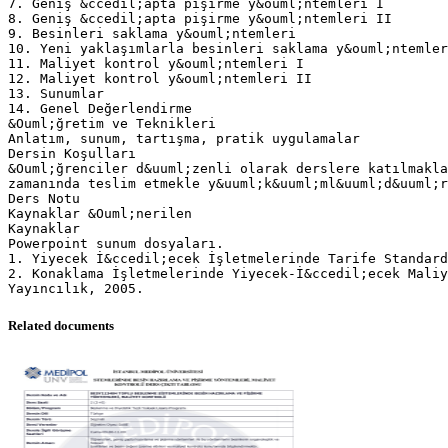
7. Geniş &ccedil;apta pişirme y&ouml;ntemleri I
8. Geniş &ccedil;apta pişirme y&ouml;ntemleri II
9. Besinleri saklama y&ouml;ntemleri
10. Yeni yaklaşımlarla besinleri saklama y&ouml;ntemler
11. Maliyet kontrol y&ouml;ntemleri I
12. Maliyet kontrol y&ouml;ntemleri II
13. Sunumlar
14. Genel Değerlendirme
&Ouml;ğretim ve Teknikleri
Anlatım, sunum, tartışma, pratik uygulamalar
Dersin Koşulları
&Ouml;ğrenciler d&uuml;zenli olarak derslere katılmakla
zamanında teslim etmekle y&uuml;k&uuml;ml&uuml;d&uuml;r
Ders Notu
Kaynaklar &Ouml;nerilen
Kaynaklar
Powerpoint sunum dosyaları.
1. Yiyecek İ&ccedil;ecek İşletmelerinde Tarife Standard
2. Konaklama İşletmelerinde Yiyecek-İ&ccedil;ecek Maliy
Related documents