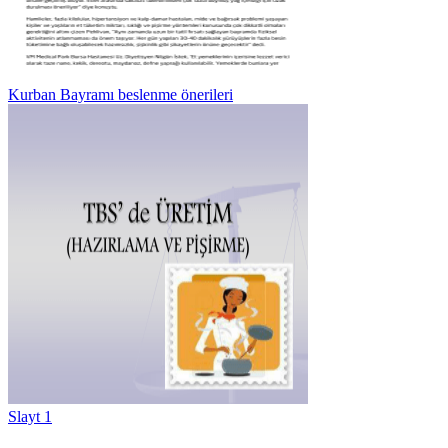
Kurban Bayramı beslenme önerileri
Slayt 1