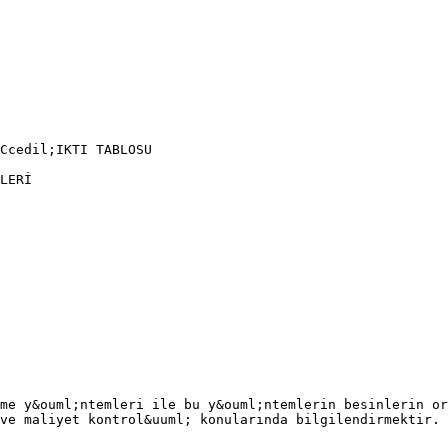
Ccedil;IKTI TABLOSU
LERİ
me y&ouml;ntemleri ile bu y&ouml;ntemlerin besinlerin or
ve maliyet kontrol&uuml; konularında bilgilendirmektir.