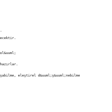
.
ecektir.
ol&uuml;
hazırlar.
şabilme, eleştirel d&uuml;ş&uuml;nebilme