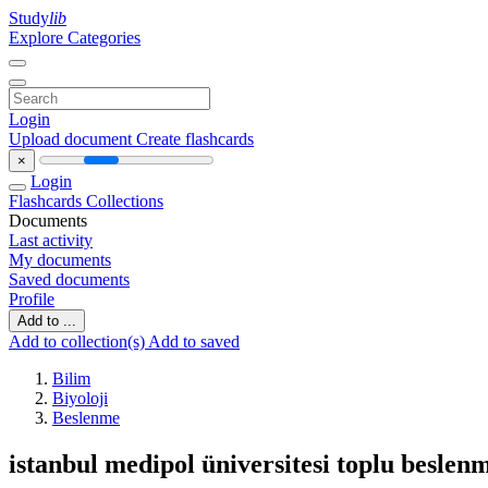
Study
lib
Explore Categories
Login
Upload document
Create flashcards
×
Login
Flashcards
Collections
Documents
Last activity
My documents
Saved documents
Profile
Add to ...
Add to collection(s)
Add to saved
Bilim
Biyoloji
Beslenme
istanbul medipol üniversitesi toplu besle