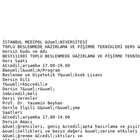
İSTANBUL MEDİPOL &Uuml;NİVERSİTESİ
TOPLU BESLENMEDE HAZIRLAMA VE PİŞİRME TEKNİKLERİ DERS &
Dersin Kodu ve Adı
BESY111001 TOPLU BESLENMEDE HAZIRLAMA VE PİŞİRME TEKNİK
Ders Saati
&Ccedil;arşamba 17.00-19.00
B&ouml;l&uuml;m/Program
Beslenme ve Diyetetik Y&uuml;ksek Lisans
Dersin Dili
T&uuml;rk&ccedil;e
Dersin T&uuml;r&uuml;
Se&ccedil;meli
Dersi Verenler
Prof. Dr. Yasemin Beyhan
Dersle İlgili G&ouml;r&uuml;şme
Saatleri
&Ccedil;arşamba 17.00-19.00
Dersin Amacı
&Ouml;ğrencileri, geniş &ccedil;apta hazırlama ve pişir
&ouml;zellikleri ve besin değeri &uuml;zerine etkileri 
&Ouml;ğrenme &Ccedil;ıktıları ve