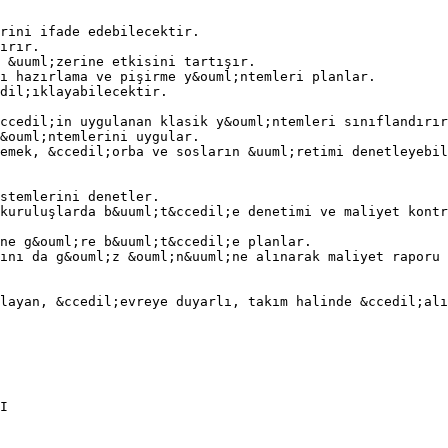
rini ifade edebilecektir.
ırır.
 &uuml;zerine etkisini tartışır.
ı hazırlama ve pişirme y&ouml;ntemleri planlar.
dil;ıklayabilecektir.
ccedil;in uygulanan klasik y&ouml;ntemleri sınıflandırır
&ouml;ntemlerini uygular.
emek, &ccedil;orba ve sosların &uuml;retimi denetleyebil
istemlerini denetler.
kuruluşlarda b&uuml;t&ccedil;e denetimi ve maliyet kontr
ne g&ouml;re b&uuml;t&ccedil;e planlar.
ını da g&ouml;z &ouml;n&uuml;ne alınarak maliyet raporu 
ulayan, &ccedil;evreye duyarlı, takım halinde &ccedil;alı
I