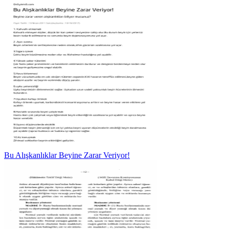
Bu Alışkanlıklar Beyine Zarar Veriyor!