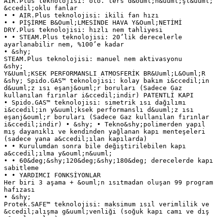
AIR.Plus teknolojisi: oto. ters d&ouml;n&uuml;şl&uuml;
&ccedil;oklu fanlar
• • AIR.Plus teknolojisi: ikili fan hızı
• • PİŞİRME B&Ouml;LMESİNDE HAVA Y&Ouml;NETİMİ
DRY.Plus teknolojisi: hızlı nem tahliyesi
• • STEAM.Plus teknolojisi: 20’lik derecelerle
ayarlanabilir nem, %100’e kadar
• &shy;
STEAM.Plus teknolojisi: manuel nem aktivasyonu
&shy;
Y&Uuml;KSEK PERFORMANSLI ATMOSFERİK BR&Uuml;L&Ouml;R
&shy; Spido.GAS™ teknolojisi: kolay bakım i&ccedil;in
d&uuml;z ısı eşanj&ouml;r boruları (Sadece Gaz
kullanılan fırınlar i&ccedil;indir) PATENTLİ KAPI
• Spido.GAS™ teknolojisi: simetrik ısı dağılımı
i&ccedil;in y&uuml;ksek performanslı d&uuml;z ısı
eşanj&ouml;r boruları (Sadece Gaz kullanılan fırınlar
i&ccedil;indir) • &shy; • Tekno&shy;polimerden yapıl
mış dayanıklı ve kendinden yağlanan kapı menteşeleri
(sadece yana a&ccedil;ılan kapılarda)
• • Kurulumdan sonra bile değiştirilebilen kapı
a&ccedil;ılma y&ouml;n&uuml;
• • 60&deg;&shy;120&deg;&shy;180&deg; derecelerde kapı
sabitleme
• • YARDIMCI FONKSİYONLAR
Her biri 3 aşama + &ouml;n ısıtmadan oluşan 99 program
hafızası
• &shy;
Protek.SAFE™ teknolojisi: maksimum ısıl verimlilik ve
&ccedil;alışma g&uuml;venliği (soğuk kapı camı ve dış