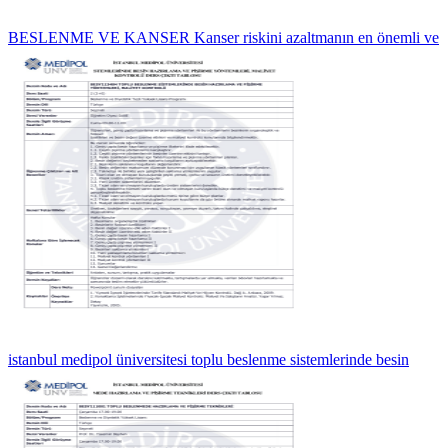
BESLENME VE KANSER Kanser riskini azaltmanın en önemli ve
istanbul medipol üniversitesi toplu beslenme sistemlerinde besin