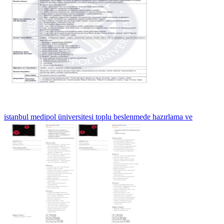
istanbul medipol üniversitesi toplu beslenmede hazırlama ve