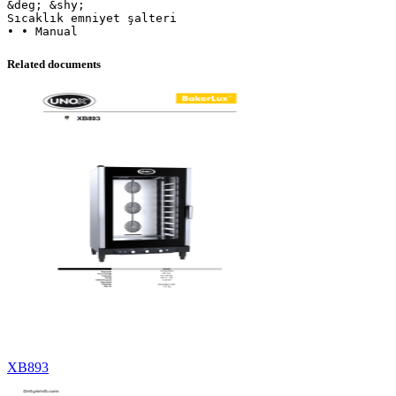
&deg; &shy;
Sıcaklık emniyet şalteri
Related documents
XB893