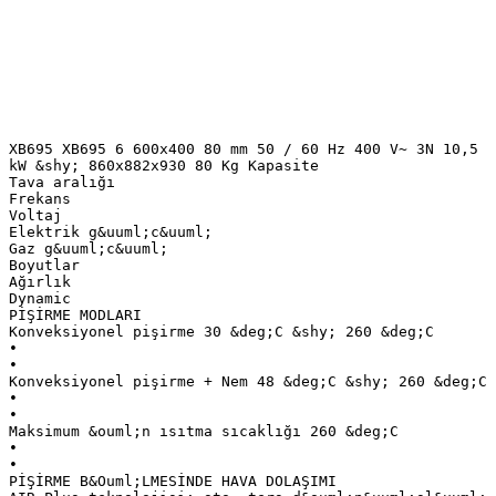
XB695 XB695 6 600x400 80 mm 50 / 60 Hz 400 V~ 3N 10,5
kW &shy; 860x882x930 80 Kg Kapasite
Tava aralığı
Frekans
Voltaj
Elektrik g&uuml;c&uuml;
Gaz g&uuml;c&uuml;
Boyutlar
Ağırlık
Dynamic
PİŞİRME MODLARI
Konveksiyonel pişirme 30 &deg;C &shy; 260 &deg;C
•
•
Konveksiyonel pişirme + Nem 48 &deg;C &shy; 260 &deg;C
•
•
Maksimum &ouml;n ısıtma sıcaklığı 260 &deg;C
•
•
PİŞİRME B&Ouml;LMESİNDE HAVA DOLAŞIMI