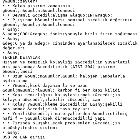
y&uuml;zeyler)
• • Kalan pişirme zamanının
g&ouml;r&uuml;nt&uuml;lenmesi
• • Devamlı &ccedil;alışma &laquo;INF&raquo;
• • P işirme b&ouml;lmesi nominal sıcaklık değerinin
g&ouml;r&uuml;nt&uuml;lenmesi
• &shy;
&laquo;COOL&raquo; fonksiyonuyla hızlı fırın soğutması
• &shy;
&deg;C ya da &deg;F cinsinden ayarlanabilecek sıcaklık
değerleri
• &shy;
TEKNİK DETAYLAR
Hijyen ve temizlik kolaylığı i&ccedil;in yuvarlatıl
mış paslanmaz &ccedil;elik (AISI 304) pişirme
b&ouml;lmesi
• • Uzun &ouml;m&uuml;rl&uuml; halojen lambalarla
aydınlatma
• • Y&uuml;ksek dayanım lı ve uzun
&ouml;m&uuml;rl&uuml; karbon fi ber kapı kilidi
• • Kapı temizliğini kolaylaştırmak i&ccedil;in
kolayca a&ccedil;ılabilir i&ccedil; cam
• • Kolay y&uuml;kleme i&ccedil;in L&shy;şekilli
paslanmaz &ccedil;elik tava rayları
• • Yenilik&ccedil;i materyallerden &uuml;retilmiş
hafi f – y&uuml;ksek diren&ccedil;li yapı
• • Fırında oluşabilecek problemler i&ccedil;in
oto&shy;teşhis sistemi
• &shy;
USB ve LAN girişi