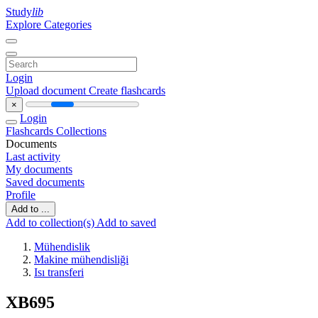
Study
lib
Explore Categories
Login
Upload document
Create flashcards
×
Login
Flashcards
Collections
Documents
Last activity
My documents
Saved documents
Profile
Add to ...
Add to collection(s)
Add to saved
Mühendislik
Makine mühendisliği
Isı transferi
XB695