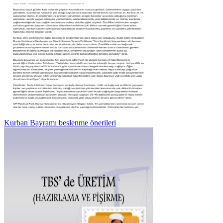
Kurban Bayramı beslenme önerileri