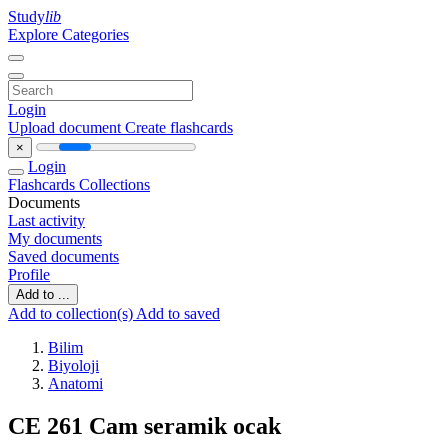
Study
lib
Explore Categories
Login
Upload document
Create flashcards
×
Login
Flashcards
Collections
Documents
Last activity
My documents
Saved documents
Profile
Add to ...
Add to collection(s)
Add to saved
Bilim
Biyoloji
Anatomi
CE 261 Cam seramik ocak