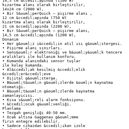
14,5 cm &ccedil;apında (1100 W)
kızartma alanı olarak birleştirilir,
14x24 cm (2000 W),
• Bir S&uuml;perQuick – pişirme alanı ,
12 cm &ccedil;apında (750 W)
kızartma alanı olarak birleştirilir,
21 cm &ccedil;apında (2200 W),
• Bir S&uuml;perQuick – pişirme alanı,
14,5 cm &ccedil;apında (1200 W),
Donanım
• Her g&ouml;z i&ccedil;in atıl ısı g&ouml;stergesi.
• Pişirme alanı sınırları.
• Sens&ouml;r elektroniği ve b&uuml;y&uuml;k tencere
aralıkları ile kullanım konforu.
• Kumanda alanındaki sensor tuşlar
ile kolay kumanda.
• Al&ccedil;ak kesilmiş &ccedil;elik
&ccedil;er&ccedil;eve
• Dijital g&ouml;sterge.
• B&uuml;t&uuml;n g&ouml;zlerde &ouml;n kaynatma
otomatiği.
• B&uuml;t&uuml;n g&ouml;zlerde kaynatma
zamanlayıcısı.
• Kısa s&uuml;reli alarm fonksiyonu.
• &Ccedil;ocuk g&uuml;venliği.
Planlama
• Tezgah genişliği 40-50 mm.
• Ocak altına Gaggenau g&ouml;mme
fırın entegre edilebilir.
• Sadece cihazdan &ccedil;ıkan izole