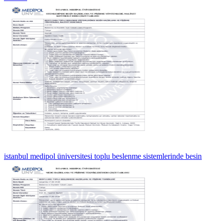
istanbul medipol üniversitesi toplu beslenme sistemlerinde besin