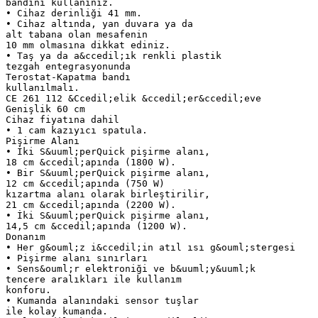
bandını kullanınız.
• Cihaz derinliği 41 mm.
• Cihaz altında, yan duvara ya da
alt tabana olan mesafenin
10 mm olmasına dikkat ediniz.
• Taş ya da a&ccedil;ık renkli plastik
tezgah entegrasyonunda
Terostat-Kapatma bandı
kullanılmalı.
CE 261 112 &Ccedil;elik &ccedil;er&ccedil;eve
Genişlik 60 cm
Cihaz fiyatına dahil
• 1 cam kazıyıcı spatula.
Pişirme Alanı
• İki S&uuml;perQuick pişirme alanı,
18 cm &ccedil;apında (1800 W).
• Bir S&uuml;perQuick pişirme alanı,
12 cm &ccedil;apında (750 W)
kızartma alanı olarak birleştirilir,
21 cm &ccedil;apında (2200 W).
• İki S&uuml;perQuick pişirme alanı,
14,5 cm &ccedil;apında (1200 W).
Donanım
• Her g&ouml;z i&ccedil;in atıl ısı g&ouml;stergesi
• Pişirme alanı sınırları
• Sens&ouml;r elektroniği ve b&uuml;y&uuml;k
tencere aralıkları ile kullanım
konforu.
• Kumanda alanındaki sensor tuşlar
ile kolay kumanda.