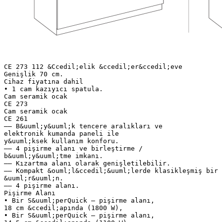
CE 273 112 &Ccedil;elik &ccedil;er&ccedil;eve
Genişlik 70 cm.
Cihaz fiyatına dahil
• 1 cam kazıyıcı spatula.
Cam seramik ocak
CE 273
Cam seramik ocak
CE 261
–– B&uuml;y&uuml;k tencere aralıkları ve
elektronik kumanda paneli ile
y&uuml;ksek kullanım konforu.
–– 4 pişirme alanı ve birleştirme /
b&uuml;y&uuml;tme imkanı.
–– Kızartma alanı olarak genişletilebilir.
–– Kompakt &ouml;l&ccedil;&uuml;lerde klasikleşmiş bir
&uuml;r&uuml;n.
–– 4 pişirme alanı.
Pişirme Alanı
• Bir S&uuml;perQuick – pişirme alanı,
18 cm &ccedil;apında (1800 W),
• Bir S&uuml;perQuick – pişirme alanı,