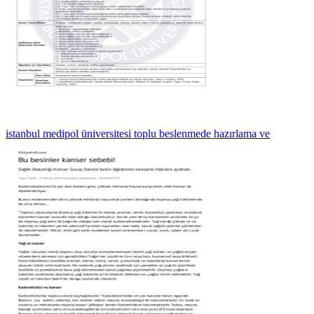
istanbul medipol üniversitesi toplu beslenmede hazırlama ve