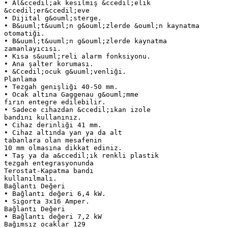
• Al&ccedil;ak kesilmiş &ccedil;elik
&ccedil;er&ccedil;eve
• Dijital g&ouml;sterge.
• B&uuml;t&uuml;n g&ouml;zlerde &ouml;n kaynatma
otomatiği.
• B&uuml;t&uuml;n g&ouml;zlerde kaynatma
zamanlayıcısı.
• Kısa s&uuml;reli alarm fonksiyonu.
• Ana şalter koruması.
• &Ccedil;ocuk g&uuml;venliği.
Planlama
• Tezgah genişliği 40-50 mm.
• Ocak altına Gaggenau g&ouml;mme
fırın entegre edilebilir.
• Sadece cihazdan &ccedil;ıkan izole
bandını kullanınız.
• Cihaz derinliği 41 mm.
• Cihaz altında yan ya da alt
tabanlara olan mesafenin
10 mm olmasına dikkat ediniz.
• Taş ya da a&ccedil;ık renkli plastik
tezgah entegrasyonunda
Terostat-Kapatma bandı
kullanılmalı.
Bağlantı Değeri
• Bağlantı değeri 6,4 kW.
• Sigorta 3x16 Amper.
Bağlantı Değeri
• Bağlantı değeri 7,2 kW