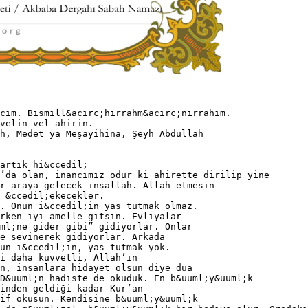
cim. Bismill&acirc;hirrahm&acirc;nirrahim.
velin vel ahirin.
h, Medet ya Meşayihina, Şeyh Abdullah
artık hi&ccedil;
’da olan, inancımız odur ki ahirette dirilip yine
r araya gelecek inşallah. Allah etmesin
 &ccedil;ekecekler.
. Onun i&ccedil;in yas tutmak olmaz.
rken iyi amelle gitsin. Evliyalar
ml;ne gider gibi” gidiyorlar. Onlar
e sevinerek gidiyorlar. Arkada
un i&ccedil;in, yas tutmak yok.
i daha kuvvetli, Allah’ın
n, insanlara hidayet olsun diye dua
D&uuml;n hadiste de okuduk. En b&uuml;y&uuml;k
inden geldiği kadar Kur’an
if okusun. Kendisine b&uuml;y&uuml;k