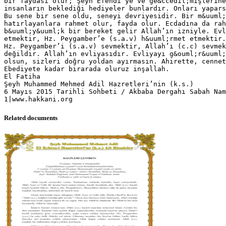
bir faydası olur; Şeyh Efendi’ye ve ge&ccedil;mişlerine
insanların beklediği hediyeler bunlardır. Onları yapars
Bu sene bir sene oldu, seneyi devriyesidir. Bir m&uuml;
hatırlayanlara rahmet olur, fayda olur. Ecdadına da rah
b&uuml;y&uuml;k bir bereket gelir Allah’ın izniyle. Evl
etmektir, Hz. Peygamber’e (s.a.v) h&uuml;rmet etmektir.
Hz. Peygamber’i (s.a.v) sevmektir, Allah’ı (c.c) sevmek
değildir. Allah’ın evliyasıdır. Evliyayı g&ouml;r&uuml;
olsun, sizleri doğru yoldan ayırmasın. Ahirette, cennet
Ebediyete kadar birarada oluruz inşallah.
El Fatiha
Şeyh Muhammed Mehmed Adil Hazretleri’nin (k.s.)
6 Mayıs 2015 Tarihli Sohbeti / Akbaba Dergahı Sabah Nam
Related documents