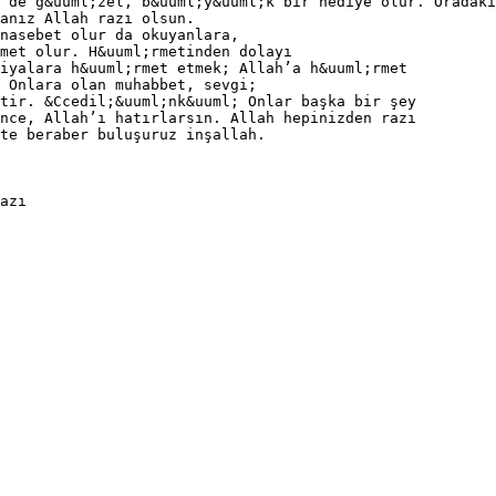
 de g&uuml;zel, b&uuml;y&uuml;k bir hediye olur. Oradaki
anız Allah razı olsun.
nasebet olur da okuyanlara,
met olur. H&uuml;rmetinden dolayı
iyalara h&uuml;rmet etmek; Allah’a h&uuml;rmet
 Onlara olan muhabbet, sevgi;
tir. &Ccedil;&uuml;nk&uuml; Onlar başka bir şey
nce, Allah’ı hatırlarsın. Allah hepinizden razı
te beraber buluşuruz inşallah.
azı