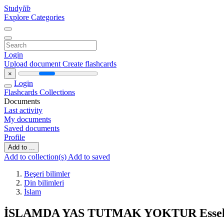
Study
lib
Explore Categories
Login
Upload document
Create flashcards
×
Login
Flashcards
Collections
Documents
Last activity
My documents
Saved documents
Profile
Add to ...
Add to collection(s)
Add to saved
Beşeri bilimler
Din bilimleri
İslam
İSLAMDA YAS TUTMAK YOKTUR Essel