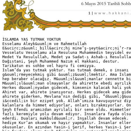
İSLAMDA YAS TUTMAK YOKTUR
Esselamu Aleyk&uuml;m ve Rahmetullah
E&ucirc;z&uuml; bill&acirc;hi mine’ş-şeyt&acirc;ni’r-ra
Vesselatu Vesselamu ala Resuluna Muhammedin Seyyidel ev
Medet Ya Resulullah, Medet ya Sadat-ı Ashab-ı Resululla
Dağıstani, Şeyh Muhammed Nazım el Hakkani, destur.
Tarikatun es sohbe vel hayru fi cemiyya.
İslam’da yas tutmak yoktur. Yas tutmak demek, o insanı 
g&ouml;rmeyecekmiş gibi &uuml;z&uuml;lmektir. Ama İslam
hep beraber olacağız. M&uuml;sl&uuml;manlar cennette bi
M&uuml;sl&uuml;man olmayanlar da ahirette ebedi ayrılık
Herkes d&uuml;nyadan gidecek, kimsenin kalacak hali yok
Ahiret var, ahirete inanıyoruz. Herkes gidecek ama gide
ahirete giderken, Mevlana’nın dediği gibi, “d&uuml;ğ&uu
i&ccedil;in bir eziyet yok. Allah’ımıza kavuşuyoruz diy
kalanlara da himmet ediyorlar, onları bırakmıyorlar. On
Şeyh Efendi aramızdan ayrılalı bir sene oldu. Himmetler
fazlı keremiyle yolu devam ediyor. İnsanlara fayda olsu
ederdi. Duaları makbuld&uuml;r. İnşallah devam edecek. 
hediye Kur’an okumak ve hayır yapmaktır. İnsanlar eller
okusunlar. En azından Yasin-i Şerif, herkes Yasin-i Şer