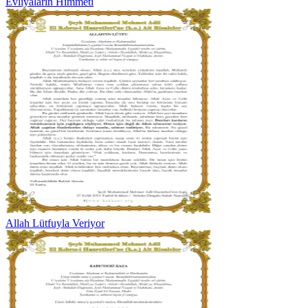
Evliyaların Himmeti
Allah Lütfuyla Veriyor