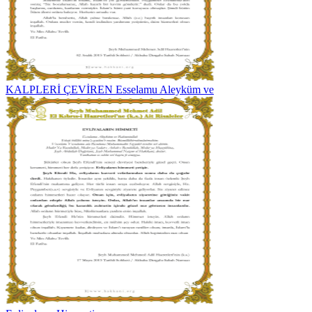
KALPLERİ ÇEVİREN Esselamu Aleyküm ve