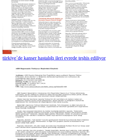
türkiye`de kanser hastalığı ileri evrede teşhis ediliyor