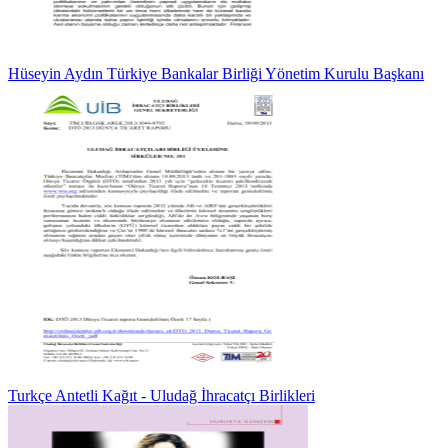
Hüseyin Aydın Türkiye Bankalar Birliği Yönetim Kurulu Başkanı
Turkçe Antetli Kağıt - Uludağ İhracatçı Birlikleri