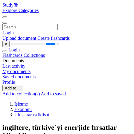
Study
lib
Explore Categories
Login
Upload document
Create flashcards
×
Login
Flashcards
Collections
Documents
Last activity
My documents
Saved documents
Profile
Add to ...
Add to collection(s)
Add to saved
İşletme
Ekonomi
Uluslararası iktisat
ingiltere, türkiye`yi enerjide fırsatlar