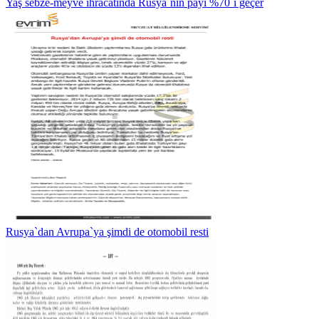
Yaş sebze-meyve ihracatında Rusya`nın payı %70`i geçer
Rusya`dan Avrupa`ya şimdi de otomobil resti