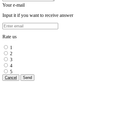
Your e-mail
Input it if you want to receive answer
Rate us
1
2
3
4
5
Cancel
Send