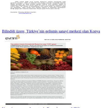
Bilindiği üzere, Türkiye`nin gelişmiş sanayi merkezi olan Konya