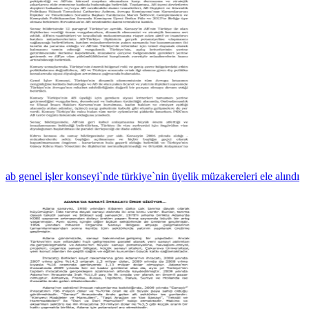
ab genel işler konseyi`nde türkiye`nin üyelik müzakereleri ele alındı