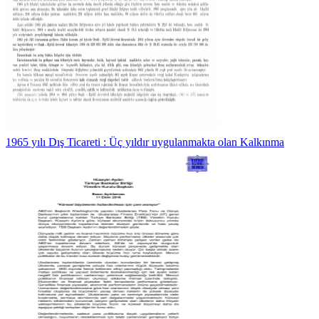
1965 yılı Dış Ticareti : Üç yıldır uygulanmakta olan Kalkınma