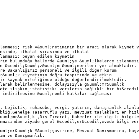
lenmesi; risk y&ouml;netiminin bir aracı olarak kıymet v
esinde, ithalat sırasında ve ithalat
lanması; beyan edilen kıymetin
rin bulunduğu hallerde &uuml;ye &uuml;lkelerce izlenmesi
e &ccedil;&ouml;z&uuml;m &ouml;nerileri yer almaktadır.
re Bakanlığımız personeli ve ilgili diğer kurum
r&uuml;k kıymetinin doğru tespitinde ve etkin
ir kaynak niteliğinde olduğu değerlendirilmektedir.
larak belirlenmesine, dolayısıyla g&uuml;mr&uuml;k
ete ilişkin istatistiki verilerin sağlıklı bir bi&ccedil
 indirilmesine &ouml;nemli katkılar sağlaması
, Lojistik, muhasebe, vergi, yatırım, danışmanlık alanla
bliğ,Genelge,Tasarruflu yazı, mevzuat taslakları en hızl
uuml;mr&uuml;k ,Dış Ticaret, Haberler ile ilgili bilgile
nmasından ziyade genel &ccedil;er&ccedil;evede bilgi ver
uml;mr&uuml;k M&uuml;şavirine, Mevzuat Danışmanına, başv