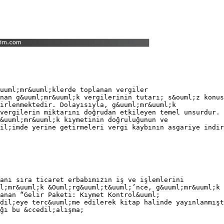
uuml;mr&uuml;klerde toplanan vergiler
nan g&uuml;mr&uuml;k vergilerinin tutarı; s&ouml;z konus
irlenmektedir. Dolayısıyla, g&uuml;mr&uuml;k
vergilerin miktarını doğrudan etkileyen temel unsurdur. 
&uuml;mr&uuml;k kıymetinin doğruluğunun ve
il;imde yerine getirmeleri vergi kaybının asgariye indir
anı sıra ticaret erbabımızın iş ve işlemlerini
l;mr&uuml;k &Ouml;rg&uuml;t&uuml;’nce, g&uuml;mr&uuml;k 
anan “Gelir Paketi: Kıymet Kontrol&uuml;
dil;eye terc&uuml;me edilerek kitap halinde yayınlanmışt
ğı bu &ccedil;alışma;