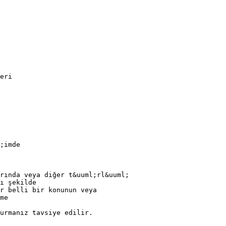
eri
;imde
rında veya diğer t&uuml;rl&uuml;
ı şekilde
r belli bir konunun veya
me
urmanız tavsiye edilir.