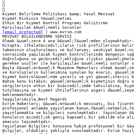



Kıymet Belirleme Politikası &amp; Yasal Mevzuat
Kıymet Riskinin Y&ouml;netimi
Etkin Bir Kıymet Kontrol Programı Geliştirme
[email protected]
| www.evrim.com
MEVZUAT BİLGİLENDİRME SERVİSİ
Olmak &uuml;zere 4 ana b&ouml;l&uuml;mden oluşmaktadır.
Kitapta, ithalat&ccedil;ıların risk profillerinin belir
tabanının oluşturulması ve kullanımı; sevkiyat &ouml;nc
sonrasında yapılacak kıymet kontrollerinde dengenin sağ
doğruluğuna ve ger&ccedil;ekliğine ilişkin ş&uuml;phele
gereken usuller ile karşılaşılan &ouml;nemli sorunlar v
Başta G&uuml;mr&uuml;k Muayene Memurları olmak &uuml;ze
ve kuruluşların kullanımına sunulan bu eserin, g&uuml;m
kıymet kontrol&uuml;nde yararlı ve yol g&ouml;sterici b
Bahse konu kitabın; g&uuml;mr&uuml;k kıymetinin doğru o
vergilerinin etkin bir bi&ccedil;imde tahsilatına, kıym
tutulmasına ve kıymet ihtilaflarının asgari d&uuml;zeye
beklenmektedir.
Saygılarımızla,Best Regards
Evrim Haberleri; G&uuml;mr&uuml;k mevzuatı, Dış Ticaret
profesyonel anlamda yayınlanan Kanun,Y&ouml;netmelik,Te
yayınlanmakta ve bilgileri sunulmaktadır. Yayınlanan G&
konuların &ccedil;ok geniş kapsamlı bir şekilde ele alı
amacını taşımaktadır.
Yayınlanan Bilgileri konusuna hakim profesyonel bir G&u