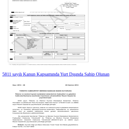
5811 sayılı Kanun Kapsamında Yurt Dışında Sahip Olunan