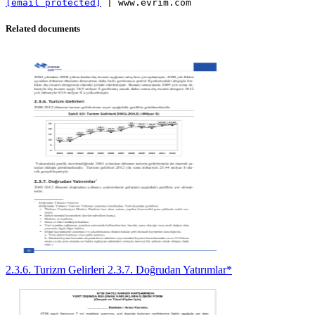
[email protected]
Related documents
2.3.6. Turizm Gelirleri 2.3.7. Doğrudan Yatırımlar*