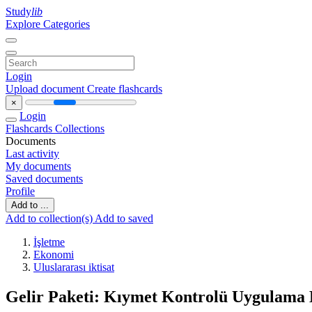
Study
lib
Explore Categories
Login
Upload document
Create flashcards
×
Login
Flashcards
Collections
Documents
Last activity
My documents
Saved documents
Profile
Add to ...
Add to collection(s)
Add to saved
İşletme
Ekonomi
Uluslararası iktisat
Gelir Paketi: Kıymet Kontrolü Uygulama 