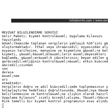
MEVZUAT BİLGİLENDİRME SERVİSİ
Gelir Paketi: Kıymet Kontrol&uuml; Uygulama Kılavuzu
Yayınlandı
&Uuml;lkemizde toplanan vergilerin yaklaşık %20’sini g&
oluşturmaktadır. İthal veya ihra&ccedil; eşyasından alı
eşyanın tarifesine, menşeine ve kıymetine g&ouml;re bel
kıymeti, y&uuml;k&uuml;ml&uuml;lerin &ouml;deyecekleri 
bağlamda, g&uuml;mr&uuml;k idarelerinin; beyan edilen g
ger&ccedil;ekliğinin kontrol&uuml;n&uuml; etkin bi&cced
a&ccedil;ısından
son
derece
&ouml;nem
arz
etmektedir.
Vergilerin doğru ve adil bi&ccedil;imde toplanmasının y
kolaylaştırma hedefimiz doğrultusunda, D&uuml;nya G&uum
belirlenmesine ve kontrol&uuml;ne ilişkin olarak hazırl
Uygulama Kılavuzu” isimli &ccedil;alışma, T&uuml;rk&cce
Risk temelli bir kıymet kontrol programının esas alındı
