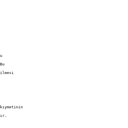
u
Bu
ilmesi
kıymetinin
ır.