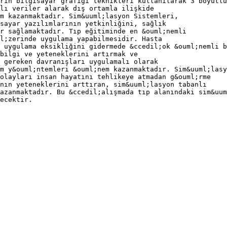
rin bilgisayar grafiği teknikleri kullanılarak 3 boyutlu
lı veriler alarak dış ortamla ilişkide
m kazanmaktadır. Sim&uuml;lasyon Sistemleri,
sayar yazılımlarının yetkinliğini, sağlık
r sağlamaktadır. Tıp eğitiminde en &ouml;nemli
l;zerinde uygulama yapabilmesidir. Hasta
 uygulama eksikliğini gidermede &ccedil;ok &ouml;nemli b
 bilgi ve yeteneklerini artırmak ve
 gereken davranışları uygulamalı olarak
m y&ouml;ntemleri &ouml;nem kazanmaktadır. Sim&uuml;lasy
 olayları insan hayatını tehlikeye atmadan g&ouml;rme
nın yeteneklerini arttıran, sim&uuml;lasyon tabanlı
azanmaktadır. Bu &ccedil;alışmada tıp alanındaki sim&uum