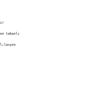
ir
on tabanlı
l;lasyon