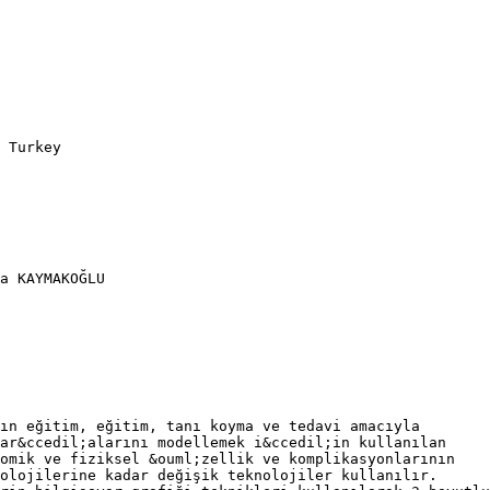
 Turkey
a KAYMAKOĞLU
ın eğitim, eğitim, tanı koyma ve tedavi amacıyla
ar&ccedil;alarını modellemek i&ccedil;in kullanılan
tomik ve fiziksel &ouml;zellik ve komplikasyonlarının
olojilerine kadar değişik teknolojiler kullanılır.