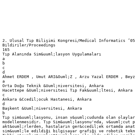
2. Ulusal Tıp Bilişimi Kongresi/Medical Informatics ’05
Bildiriler/Proceedings
165
Tıp Alanında Sim&uuml;lasyon Uygulamaları
a
b
c
d
Ahmet ERDEM , Umut ARI&Ouml;Z , Arzu Yazal ERDEM , Beyz
a
Orta Doğu Teknik &Uuml;niversitesi, Ankara
Hacettepe &Uuml;niversitesi Tıp Fak&uuml;ltesi, Ankara
c
Ankara &Ccedil;ocuk Hastanesi, Ankara
d
Başkent &Uuml;niversitesi, Ankara
b
Tıp sim&uuml;lasyonu, insan v&uuml;cudunda olan olaylar
modellenmesidir. Tıp Sim&uuml;lasyonu'nda, v&uuml;cut p
akt&ouml;rlerden, hastaların ger&ccedil;ek ortamda ana
sim&uuml;le edildiği bilgisayar grafiği ve robotik tekn