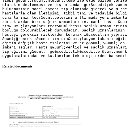
Tıbbi g&ouml;r&uuml;nt&uuml;leme ile elde edilen verile
olarak modellenmesi ve dış ortamdan ger&ccedil;ek zaman
bulunmasının modellenmesi tıp alanında giderek &ouml;ne
hastalarla olan iletişimi, tıbbi tanı ve tedavide bilgi
uzmanlarının tecr&uuml;belerini arttırmada yeni imkanla
zorluklardan biri sağlık uzmanlarının, canlı hasta &uum
sim&uuml;lasyonları tecr&uuml;besiz sağlık uzmanlarının
boşluğu doldurabilecek durumdadır. Sağlık uzmanlarının
hastayı gereksiz risklerden korumak i&ccedil;in yapması
&ouml;ğrenmek i&ccedil;in sim&uuml;lasyon tabanlı eğiti
eğitim değişik hasta tiplerini ve az g&ouml;r&uuml;len
imkanı sağlar. Hasta g&uuml;venliği ve sağlık uzmanları
tıp eğitimi g&uuml;n ge&ccedil;tik&ccedil;e &ouml;nem k
Related documents