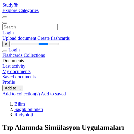
Study
lib
Explore Categories
Login
Upload document
Create flashcards
×
Login
Flashcards
Collections
Documents
Last activity
My documents
Saved documents
Profile
Add to ...
Add to collection(s)
Add to saved
Bilim
Sağlık bilimleri
Radyoloji
Tıp Alanında Simülasyon Uygulamaları