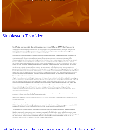
Simülasyon Teknikleri
İntifada esnasında bu dünyadan ayrılan Edward W