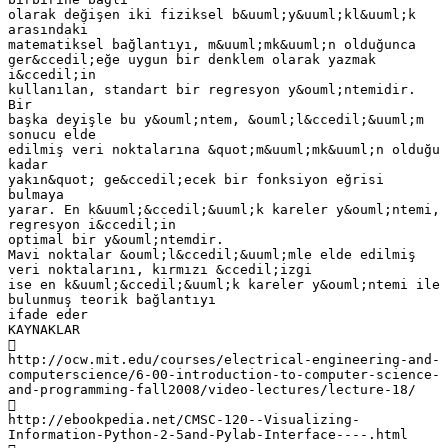
olarak değişen iki fiziksel b&uuml;y&uuml;kl&uuml;k
arasındaki
matematiksel bağlantıyı, m&uuml;mk&uuml;n olduğunca
ger&ccedil;eğe uygun bir denklem olarak yazmak
i&ccedil;in
kullanılan, standart bir regresyon y&ouml;ntemidir.
Bir
başka deyişle bu y&ouml;ntem, &ouml;l&ccedil;&uuml;m
sonucu elde
edilmiş veri noktalarına &quot;m&uuml;mk&uuml;n olduğu
kadar
yakın&quot; ge&ccedil;ecek bir fonksiyon eğrisi
bulmaya
yarar. En k&uuml;&ccedil;&uuml;k kareler y&ouml;ntemi,
regresyon i&ccedil;in
optimal bir y&ouml;ntemdir.
Mavi noktalar &ouml;l&ccedil;&uuml;mle elde edilmiş
veri noktalarını, kırmızı &ccedil;izgi
ise en k&uuml;&ccedil;&uuml;k kareler y&ouml;ntemi ile
bulunmuş teorik bağlantıyı
ifade eder
KAYNAKLAR

http://ocw.mit.edu/courses/electrical-engineering-and-
computerscience/6-00-introduction-to-computer-science-
and-programming-fall2008/video-lectures/lecture-18/

http://ebookpedia.net/CMSC-120--Visualizing-
Information-Python-2-5and-Pylab-Interface----.html