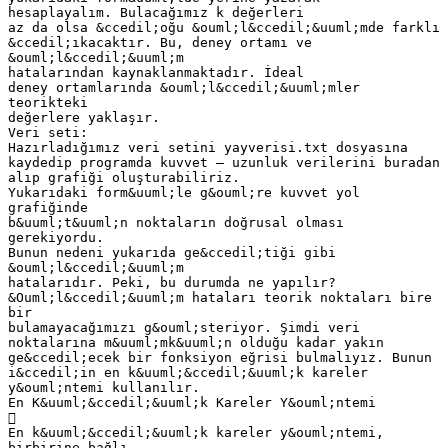
hesaplayalım. Bulacağımız k değerleri
az da olsa &ccedil;oğu &ouml;l&ccedil;&uuml;mde farklı
&ccedil;ıkacaktır. Bu, deney ortamı ve
&ouml;l&ccedil;&uuml;m
hatalarından kaynaklanmaktadır. İdeal
deney ortamlarında &ouml;l&ccedil;&uuml;mler
teorikteki
değerlere yaklaşır.
Veri seti:
Hazırladığımız veri setini yayverisi.txt dosyasına
kaydedip programda kuvvet – uzunluk verilerini buradan
alıp grafiği oluşturabiliriz.
Yukarıdaki form&uuml;le g&ouml;re kuvvet yol
grafiğinde
b&uuml;t&uuml;n noktaların doğrusal olması
gerekiyordu.
Bunun nedeni yukarıda ge&ccedil;tiği gibi
&ouml;l&ccedil;&uuml;m
hatalarıdır. Peki, bu durumda ne yapılır?
&Ouml;l&ccedil;&uuml;m hataları teorik noktaları bire
bir
bulamayacağımızı g&ouml;steriyor. Şimdi veri
noktalarına m&uuml;mk&uuml;n olduğu kadar yakın
ge&ccedil;ecek bir fonksiyon eğrisi bulmalıyız. Bunun
i&ccedil;in en k&uuml;&ccedil;&uuml;k kareler
y&ouml;ntemi kullanılır.
En K&uuml;&ccedil;&uuml;k Kareler Y&ouml;ntemi

En k&uuml;&ccedil;&uuml;k kareler y&ouml;ntemi,
birbirine bağlı