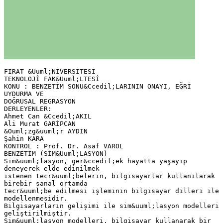
FIRAT &Uuml;NİVERSİTESİ
TEKNOLOJİ FAK&Uuml;LTESİ
KONU : BENZETİM SONU&Ccedil;LARININ ONAYI, EĞRİ
UYDURMA VE
DOĞRUSAL REGRASYON
DERLEYENLER:
Ahmet Can &Ccedil;AKIL
Ali Murat GARİPCAN
&Ouml;zg&uuml;r AYDIN
Şahin KARA
KONTROL : Prof. Dr. Asaf VAROL
BENZETİM (SİM&Uuml;LASYON)
Sim&uuml;lasyon, ger&ccedil;ek hayatta yaşayıp
deneyerek elde edinilmek
istenen tecr&uuml;belerin, bilgisayarlar kullanılarak
birebir sanal ortamda
tecr&uuml;be edilmesi işleminin bilgisayar dilleri ile
modellenmesidir.
Bilgisayarların gelişimi ile sim&uuml;lasyon modelleri
geliştirilmiştir.
Sim&uuml;lasyon modelleri, bilgisayar kullanarak bir