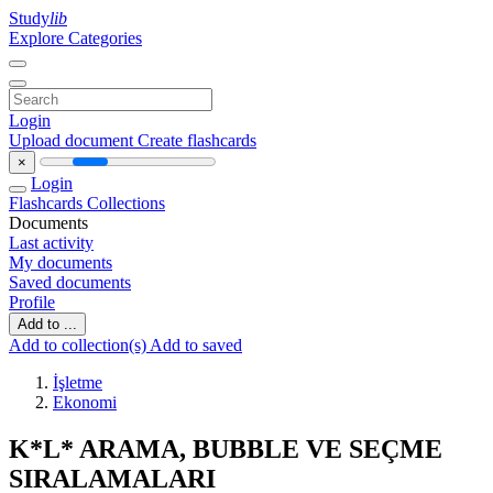
Study
lib
Explore Categories
Login
Upload document
Create flashcards
×
Login
Flashcards
Collections
Documents
Last activity
My documents
Saved documents
Profile
Add to ...
Add to collection(s)
Add to saved
İşletme
Ekonomi
K*L* ARAMA, BUBBLE VE SEÇME
SIRALAMALARI