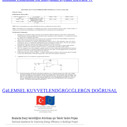
ĠġLEMSEL KUVVETLENDĠRĠCĠLERĠN DOĞRUSAL