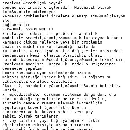
problemi &ccedil;ok sayıda
deneme ile inceleme işlemidir. Matematik olarak
form&uuml;le edilemeyen
karmaşık problemleri inceleme olanağı sim&uuml;lasyon
ile
sağlanabilir.
SİM&Uuml;LASYON MODELİ
Simulasyon modeli; bir problemin analitik
model ile &ccedil;&ouml;z&uuml;m bulunamayacak kadar
karmaşık olduğu hallerde veya bir problemin
analitik modelinin kurulamadığı hallerde
kullanılır. &Ccedil;oğunlukla değişkenler arasındaki
Bağlantının kesin olmayıp olasılıklı olması
halinde başvurulan &ccedil;&ouml;z&uuml;m tekniğidir.
Problemin modelini kurarak bu model &uuml;zerinde
denemeler yapalım:
Hooke kanununa uyan sistemlerde uzanım
miktarı ağırlığa lineer bağlıdır. Bu bağıntı şu
bi&ccedil;imde ifade edilebilir:
Eksi (-), hareketin y&ouml;n&uuml;n&uuml; belirtir.
Burada,
x, &ccedil;ekilen durumun sistemin denge durumuna
olan uzaklığı (genellikle metre cinsinden) F,
sistemin denge durumuna ulaşmak i&ccedil;in
uyguladığı kuvvet (genellikle Newton
cinsinden) ve k, kuvvet sabiti veya yay
sabiti olarak tanımlanır.
k: yay sabitini yaya bağlayacağımız farklı
ağırlıkların etkisiyle uzama miktarını
yukarıdaki form&uuml;lde yerine yazarak