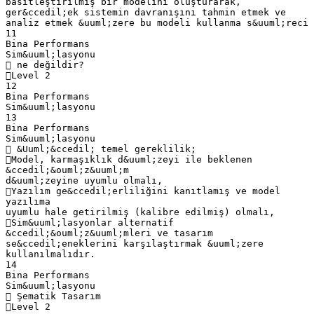
basitleştirilmiş bir modelini oluşturarak,
ger&ccedil;ek sistemin davranışını tahmin etmek ve
analiz etmek &uuml;zere bu modeli kullanma s&uuml;reci
11
Bina Performans
Sim&uuml;lasyonu
 ne değildir?
Level 2
12
Bina Performans
Sim&uuml;lasyonu
13
Bina Performans
Sim&uuml;lasyonu
 &Uuml;&ccedil; temel gereklilik;
Model, karmaşıklık d&uuml;zeyi ile beklenen
&ccedil;&ouml;z&uuml;m
d&uuml;zeyine uyumlu olmalı,
Yazılım ge&ccedil;erliliğini kanıtlamış ve model
yazılıma
uyumlu hale getirilmiş (kalibre edilmiş) olmalı,
Sim&uuml;lasyonlar alternatif
&ccedil;&ouml;z&uuml;mleri ve tasarım
se&ccedil;eneklerini karşılaştırmak &uuml;zere
kullanılmalıdır.
14
Bina Performans
Sim&uuml;lasyonu
 Şematik Tasarım
Level 2