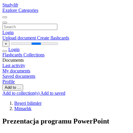
Study
lib
Explore Categories
Login
Upload document
Create flashcards
×
Login
Flashcards
Collections
Documents
Last activity
My documents
Saved documents
Profile
Add to ...
Add to collection(s)
Add to saved
Beşeri bilimler
Mimarlık
Prezentacja programu PowerPoint