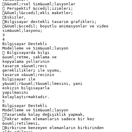
G&ouml;rsel Sim&uuml;lasyonlar
 Perspektif &ccedil;izimleri;
&Ouml;l&ccedil;ekli maketler;
Eskizler,
Bilgisayar destekli tasarım grafikleri;
&Uuml;&ccedil; boyutlu animasyonlar ve video
sim&uuml;lasyonu;
3
4
Bilgisayar Destekli
Modelleme ve Sim&uuml;lasyon
 Bilgisayarda bilgi
&uuml;retme, saklama ve
kopyalama yollarının
tasarım s&uuml;reci
gereklilikleri ile uyumu,
tasarım s&uuml;recinin
bilgisayar ile
y&uuml;r&uuml;t&uuml;lmesini, yani
eskizin bilgisayarla
yapılmasını
kolaylaştırmaktadır.
5
Bilgisayar Destekli
Modelleme ve Sim&uuml;lasyon
Tasarımda kolay değişiklik yapmak,
Tekrar eden elemanların sadece bir kez
&uuml;retilmesi,
Birbirine benzeyen elemanların birbirinden