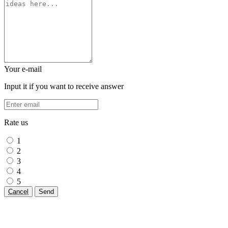
Your e-mail
Input it if you want to receive answer
Rate us
1
2
3
4
5
Cancel
Send