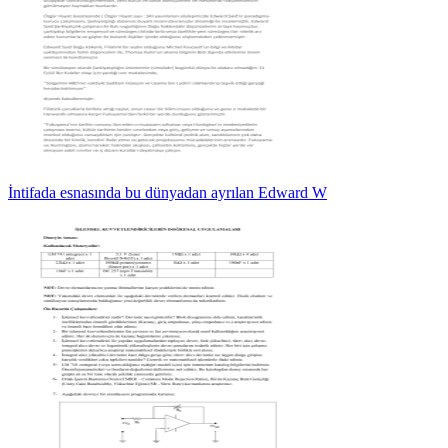
İntifada esnasında bu dünyadan ayrılan Edward W