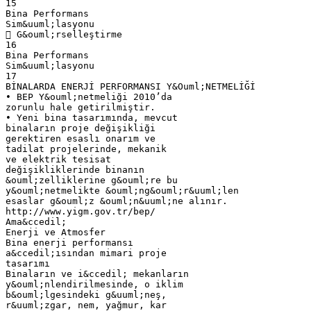
15
Bina Performans
Sim&uuml;lasyonu
 G&ouml;rselleştirme
16
Bina Performans
Sim&uuml;lasyonu
17
BİNALARDA ENERJİ PERFORMANSI Y&Ouml;NETMELİĞİ
• BEP Y&ouml;netmeliği 2010’da
zorunlu hale getirilmiştir.
• Yeni bina tasarımında, mevcut
binaların proje değişikliği
gerektiren esaslı onarım ve
tadilat projelerinde, mekanik
ve elektrik tesisat
değişikliklerinde binanın
&ouml;zelliklerine g&ouml;re bu
y&ouml;netmelikte &ouml;ng&ouml;r&uuml;len
esaslar g&ouml;z &ouml;n&uuml;ne alınır.
http://www.yigm.gov.tr/bep/
Ama&ccedil;
Enerji ve Atmosfer
Bina enerji performansı
a&ccedil;ısından mimari proje
tasarımı
Binaların ve i&ccedil; mekanların
y&ouml;nlendirilmesinde, o iklim
b&ouml;lgesindeki g&uuml;neş,
r&uuml;zgar, nem, yağmur, kar