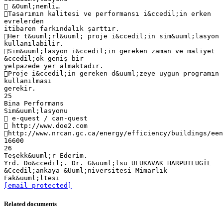
 &Ouml;nemli…
Tasarımın kalitesi ve performansı i&ccedil;in erken
evrelerden
itibaren farkındalık şarttır.
Her t&uuml;rl&uuml; proje i&ccedil;in sim&uuml;lasyon
kullanılabilir.
Sim&uuml;lasyon i&ccedil;in gereken zaman ve maliyet
&ccedil;ok geniş bir
yelpazede yer almaktadır.
Proje i&ccedil;in gereken d&uuml;zeye uygun programın
kullanılması
gerekir.
25
Bina Performans
Sim&uuml;lasyonu
 e-quest / can-quest
 http://www.doe2.com
http://www.nrcan.gc.ca/energy/efficiency/buildings/een
16600
26
Teşekk&uuml;r Ederim.
Yrd. Do&ccedil;. Dr. G&uuml;lsu ULUKAVAK HARPUTLUGİL
&Ccedil;ankaya &Uuml;niversitesi Mimarlık
[email protected]
Related documents