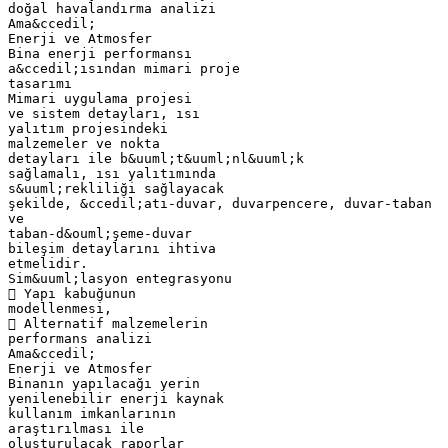
doğal havalandırma analizi
Ama&ccedil;
Enerji ve Atmosfer
Bina enerji performansı
a&ccedil;ısından mimari proje
tasarımı
Mimari uygulama projesi
ve sistem detayları, ısı
yalıtım projesindeki
malzemeler ve nokta
detayları ile b&uuml;t&uuml;nl&uuml;k
sağlamalı, ısı yalıtımında
s&uuml;rekliliği sağlayacak
şekilde, &ccedil;atı-duvar, duvarpencere, duvar-taban
ve
taban-d&ouml;şeme-duvar
bileşim detaylarını ihtiva
etmelidir.
Sim&uuml;lasyon entegrasyonu
 Yapı kabuğunun
modellenmesi,
 Alternatif malzemelerin
performans analizi
Ama&ccedil;
Enerji ve Atmosfer
Binanın yapılacağı yerin
yenilenebilir enerji kaynak
kullanım imkanlarının
araştırılması ile
oluşturulacak raporlar