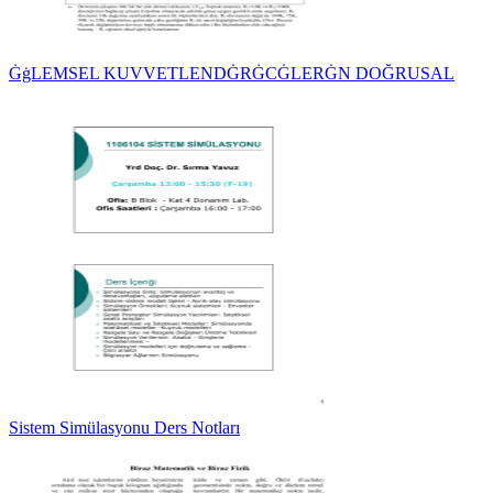
ĠġLEMSEL KUVVETLENDĠRĠCĠLERĠN DOĞRUSAL
Sistem Simülasyonu Ders Notları