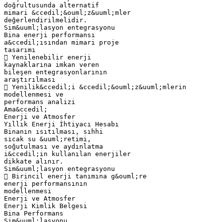
doğrultusunda alternatif
mimari &ccedil;&ouml;z&uuml;mler
değerlendirilmelidir.
Sim&uuml;lasyon entegrasyonu
Bina enerji performansı
a&ccedil;ısından mimari proje
tasarımı
 Yenilenebilir enerji
kaynaklarına imkan veren
bileşen entegrasyonlarının
araştırılması
 Yenilik&ccedil;i &ccedil;&ouml;z&uuml;mlerin
modellenmesi ve
performans analizi
Ama&ccedil;
Enerji ve Atmosfer
Yıllık Enerji İhtiyacı Hesabı
Binanın ısıtılması, sıhhi
sıcak su &uuml;retimi,
soğutulması ve aydınlatma
i&ccedil;in kullanılan enerjiler
dikkate alınır.
Sim&uuml;lasyon entegrasyonu
 Birincil enerji tanımına g&ouml;re
enerji performansının
modellenmesi
Enerji ve Atmosfer
Enerji Kimlik Belgesi
Bina Performans
Sim&uuml;lasyonu