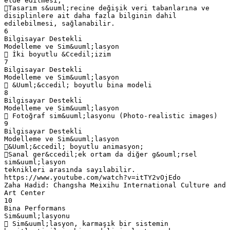
elde edilmesi,
Tasarım s&uuml;recine değişik veri tabanlarına ve
disiplinlere ait daha fazla bilginin dahil
edilebilmesi, sağlanabilir.
6
Bilgisayar Destekli
Modelleme ve Sim&uuml;lasyon
 İki boyutlu &Ccedil;izim
7
Bilgisayar Destekli
Modelleme ve Sim&uuml;lasyon
 &Uuml;&ccedil; boyutlu bina modeli
8
Bilgisayar Destekli
Modelleme ve Sim&uuml;lasyon
 Fotoğraf sim&uuml;lasyonu (Photo-realistic images)
9
Bilgisayar Destekli
Modelleme ve Sim&uuml;lasyon
&Uuml;&ccedil; boyutlu animasyon;
Sanal ger&ccedil;ek ortam da diğer g&ouml;rsel
sim&uuml;lasyon
teknikleri arasında sayılabilir.
https://www.youtube.com/watch?v=itTY2vOjEdo
Zaha Hadid: Changsha Meixihu International Culture and
Art Center
10
Bina Performans
Sim&uuml;lasyonu
 Sim&uuml;lasyon, karmaşık bir sistemin