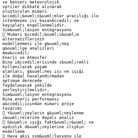
ve benzeri meteorolojik
veriler dikkate alınarak
oluşturulan mimari
&ccedil;&ouml;z&uuml;mler aracılığı ile
istenmeyen ısı kazan&ccedil; ve
kayıpları engellenmelidir.
Sim&uuml;lasyon entegrasyonu
 Mimari &ccedil;&ouml;z&uuml;m
alternatiflerinin
modellenmesi ile g&uuml;neş
g&ouml;lge analizleri
Ama&ccedil;
Enerji ve Atmosfer
Bina i&ccedil;erisinde s&uuml;rekli
kullanılacak yaşam
alanları, g&uuml;neş ısı ve ışığı
ile doğal havalandırmadan
optimum derecede
faydalanacak şekilde
yerleştirilmelidir.
Sim&uuml;lasyon entegrasyonu
Bina enerji performansı
a&ccedil;ısından mimari proje
tasarımı
 Y&uuml;zeylerin g&uuml;neşlenme
s&uuml;relerine dayalı analiz
 G&uuml;n ışığı fakt&ouml;r&uuml; ve
aydınlık d&uuml;zeylerine ilişkin
modelleme
 Hava akış sim&uuml;lasyonu ile