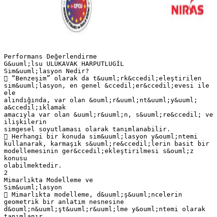
Performans Değerlendirme
G&uuml;lsu ULUKAVAK HARPUTLUGİL
Sim&uuml;lasyon Nedir?
 “Benzeşim” olarak da t&uuml;rk&ccedil;eleştirilen
sim&uuml;lasyon, en genel &ccedil;er&ccedil;evesi ile
ele
alındığında, var olan &ouml;r&uuml;nt&uuml;y&uuml;
a&ccedil;ıklamak
amacıyla var olan &uuml;r&uuml;n, s&uuml;re&ccedil; ve
ilişkilerin
simgesel soyutlaması olarak tanımlanabilir.
 Herhangi bir konuda sim&uuml;lasyon y&ouml;ntemi
kullanarak, karmaşık s&uuml;re&ccedil;lerin basit bir
modellemesinin ger&ccedil;ekleştirilmesi s&ouml;z
konusu
olabilmektedir.
2
Mimarlıkta Modelleme ve
Sim&uuml;lasyon
 Mimarlıkta modelleme, d&uuml;ş&uuml;ncelerin
geometrik bir anlatım nesnesine
d&ouml;n&uuml;şt&uuml;r&uuml;lme y&ouml;ntemi olarak
tanımlanır.