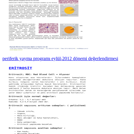
periferik yayma programı eylül-2012 dönemi değerlendirmesi