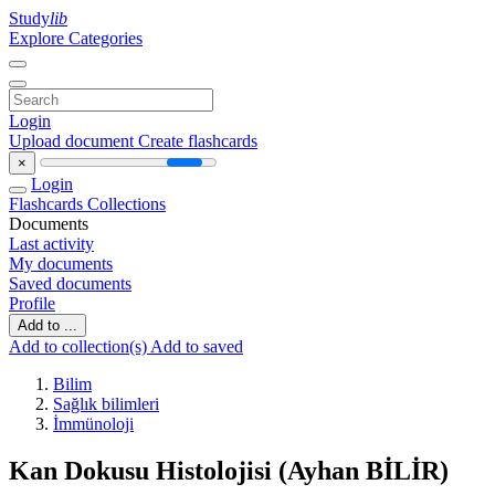
Study
lib
Explore Categories
Login
Upload document
Create flashcards
×
Login
Flashcards
Collections
Documents
Last activity
My documents
Saved documents
Profile
Add to ...
Add to collection(s)
Add to saved
Bilim
Sağlık bilimleri
İmmünoloji
Kan Dokusu Histolojisi (Ayhan BİLİR)